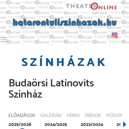
Toggle main menu visibility
SZÍNHÁZAK
Budaörsi Latinovits
Színház
ELŐADÁSOK
GALÉRIÁK
HÍREK
ÍRÁSOK
MŰSOR
2025/2026
2024/2025
2023/2024
2022/