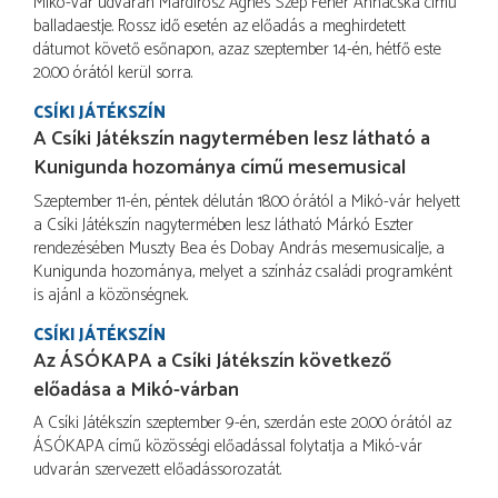
Mikó-vár udvarán Márdirosz Ágnes Szép Fehér Annácska című
balladaestje. Rossz idő esetén az előadás a meghirdetett
dátumot követő esőnapon, azaz szeptember 14-én, hétfő este
20.00 órától kerül sorra.
CSÍKI JÁTÉKSZÍN
A Csíki Játékszín nagytermében lesz látható a
Kunigunda hozománya című mesemusical
Szeptember 11-én, péntek délután 18.00 órától a Mikó-vár helyett
a Csíki Játékszín nagytermében lesz látható Márkó Eszter
rendezésében Muszty Bea és Dobay András mesemusicalje, a
Kunigunda hozománya, melyet a színház családi programként
is ajánl a közönségnek.
CSÍKI JÁTÉKSZÍN
Az ÁSÓKAPA a Csíki Játékszín következő
előadása a Mikó-várban
A Csíki Játékszín szeptember 9-én, szerdán este 20.00 órától az
ÁSÓKAPA című közösségi előadással folytatja a Mikó-vár
udvarán szervezett előadássorozatát.