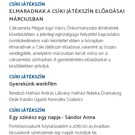
CSÍKI JÁTÉKSZÍN
ELMARADNAK A CSÍKI JÁTÉKSZÍN ELŐADÁSAI
MÁRCIUSBAN
Csíkszereda Megyei Jogú Város Önkormányzata döntésének
következtében a jelenlegi egészségügyi helyzettel kapcsolatos
óvintézkedésekre való tekintettel ebben a hónapban
elmaradnak a Csíki Játékszín előadásai, valamint az összes
vendégjáték, amelyekre márciusban került volna sor a
csíkszeredai színházban. A gyerekbérletes előadásokat a
későbbiekben pótoljuk.
CSÍKI JÁTÉKSZÍN
Gyerekünk werkfilm
Rendező: Hatházi András Látvány: Hatházi Rebeka Dramaturg:
Deák Katalin Ügyelő: Keresztes Szabolcs
CSÍKI JÁTÉKSZÍN
Egy színész egy napja - Sándor Anna
Portrésorozatunk folytatásaként a 2019/20-as évadban
társulatunk színészeinek egy napját mutatjuk be.