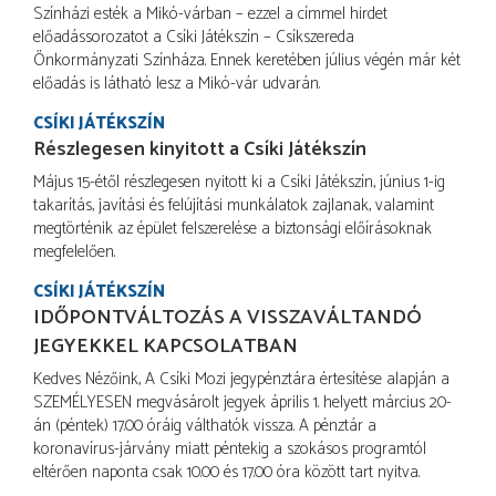
Színházi esték a Mikó-várban – ezzel a címmel hirdet
előadássorozatot a Csíki Játékszín – Csíkszereda
Önkormányzati Színháza. Ennek keretében július végén már két
előadás is látható lesz a Mikó-vár udvarán.
CSÍKI JÁTÉKSZÍN
Részlegesen kinyitott a Csíki Játékszín
Május 15-étől részlegesen nyitott ki a Csíki Játékszín, június 1-ig
takarítás, javítási és felújítási munkálatok zajlanak, valamint
megtörténik az épület felszerelése a biztonsági előírásoknak
megfelelően.
CSÍKI JÁTÉKSZÍN
IDŐPONTVÁLTOZÁS A VISSZAVÁLTANDÓ
JEGYEKKEL KAPCSOLATBAN
Kedves Nézőink, A Csíki Mozi jegypénztára értesítése alapján a
SZEMÉLYESEN megvásárolt jegyek április 1. helyett március 20-
án (péntek) 17.00 óráig válthatók vissza. A pénztár a
koronavírus-járvány miatt péntekig a szokásos programtól
eltérően naponta csak 10.00 és 17.00 óra között tart nyitva.