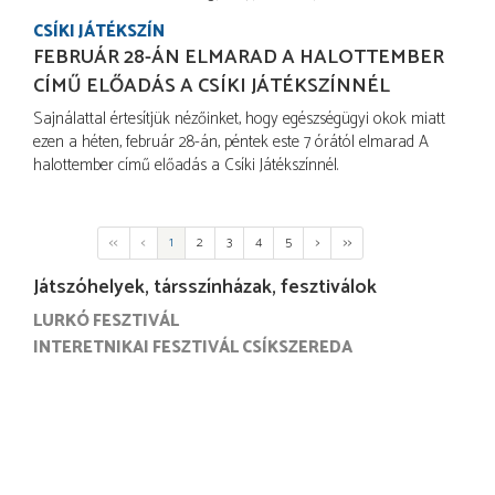
CSÍKI JÁTÉKSZÍN
FEBRUÁR 28-ÁN ELMARAD A HALOTTEMBER
CÍMŰ ELŐADÁS A CSÍKI JÁTÉKSZÍNNÉL
Sajnálattal értesítjük nézőinket, hogy egészségügyi okok miatt
ezen a héten, február 28-án, péntek este 7 órától elmarad A
halottember című előadás a Csíki Játékszínnél.
<<
<
1
2
3
4
5
>
>>
Játszóhelyek, társszínházak, fesztiválok
LURKÓ FESZTIVÁL
INTERETNIKAI FESZTIVÁL CSÍKSZEREDA