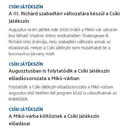
CSÍKI JÁTÉKSZÍN
A III. Richárd szabadtéri változatára készül a Csíki
Játékszín
Augusztus 14-én, péntek este 20.00 órától a Mikór-vár udvarán
lesz látható Vladimir Anton rendezésében Shakespeare III.
Richárd című drámája, mely szabadtéri változata annak az
előadásnak, melyet a Csíki Játékszín nem mutathatott be a
koronavírus-járvány miatt.
CSÍKI JÁTÉKSZÍN
Augusztusban is folytatódik a Csíki Játékszín
előadássorozata a Mikó-várban
Folytatódik a Csíki Játékszín előadássorozata a Mikó-várban,
augusztus első hetében két program közül is választhatnak az
érdeklődők.
CSÍKI JÁTÉKSZÍN
A Mikó-várba költöznek a Csíki Játékszín
előadásai