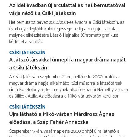
Az idei évadban új arculattal és hét bemutatóval
várja nézőit a Csíki Játékszín
Hét bemutatót tervez 2020/2021-es évadra a Csíki Játékszín, az
évad egyik legfőbb különlegessége pedig a megújult arculat,
melynek elkészítésére László Hajnalka (Chromatt) grafikust
kérte fel a színház.
CSÍKI JÁTÉKSZÍN
A Játszótársakkal ünnepli a magyar dráma napját
a Csíki Játékszín
A Csíki Játékszín szeptember 21-én, hétfő este 20.00 órától a
magyar dráma napja alkalmából tűzi műsorra a Játszótársak
című Kosztolányi-estet, melynek alkotó-előadói Némethy Zsuzsa
és Bilibók Attila. Az előadásra a Mikó-vár udvarán kerül sor.
CSÍKI JÁTÉKSZÍN
Újra látható a Mikó-várban Márdirosz Ágnes
előadása, a Szép Fehér Annácska
Szeptember 13-án, vasárnap este 20.00 órától újra látható a