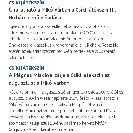
CSÍKI JÁTÉKSZÍN
Újra látható a Mikó-várban a Csíki Játékszín III.
Richárd című előadása
Egyelőre folytatja a szabadtéri előadás-sorozatot a Csíki
Játékszín, szeptember 3-án, csütörtök este 20.00 órától újra
látható a Mikó-várban Vladimir Anton rendezésében
Shakespeare klasszikus királydrámája, a III. Richárd. Rossz idő
esetén az előadás szeptember 4-én, péntek este 20.00 órától
tekinthető meg.
CSÍKI JÁTÉKSZÍN
A Mágnás Miskával zárja a Csíki Játékszín az
augusztust a Mikó-várban
Két alkalommal – augusztus 28-án (péntek) este 20.00 órától és
augusztus 30-án (vasárnap) este 20.00 órától – lesz látható a
Mikó-vár udvarán a Csíki Játékszín Mágnás Miska című
operettje. Amennyiben a meghirdetett dátumokon az időjárás
kedvezőtlen lesz, az előadások másnap, azaz péntek helyett
szombaton (augusztus 29-én), vasárnap helyett hétfőn
(augusztus 31-én) kerülnek műsorra.