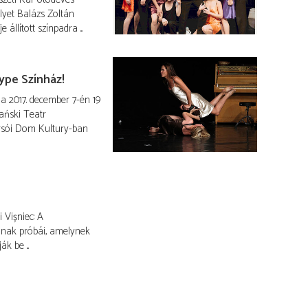
yet Balázs Zoltán
llított színpadra ...
ype Színház!
a 2017. december 7-én 19
ański Teatr
arsói Dom Kultury-ban
Vișniec: A
nak próbái, amelynek
k be ...