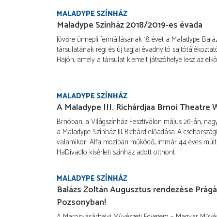
MALADYPE SZÍNHÁZ
Maladype Színház 2018/2019-es évada
Jövőre ünnepli fennállásának 18. évét a Maladype. Balá
társulatának régi és új tagjai évadnyitó sajtótájékoztat
Hajón, amely a társulat kiemelt játszóhelye lesz az el
MALADYPE SZÍNHÁZ
A Maladype III. Richárdjaa Brnoi Theatre 
Brnóban, a Világszínház Fesztiválon május 26-án, nagy
a Maladype Színház III. Richárd előadása. A csehorszá
valamikori Alfa moziban működő, immár 44 éves múltra
HaDivadlo kísérleti színház adott otthont.
MALADYPE SZÍNHÁZ
Balázs Zoltán Augusztus rendezése Prág
Pozsonyban!
A Marosvásárhelyi Művészeti Egyetem – Magyar Művés