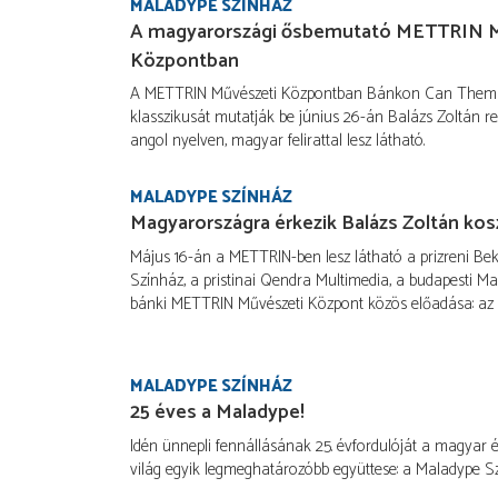
MALADYPE SZÍNHÁZ
A magyarországi ősbemutató METTRIN M
Központban
A METTRIN Művészeti Központban Bánkon Can Themb
klasszikusát mutatják be június 26-án Balázs Zoltán r
angol nyelven, magyar felirattal lesz látható.
MALADYPE SZÍNHÁZ
Magyarországra érkezik Balázs Zoltán kos
Május 16-án a METTRIN-ben lesz látható a prizreni Be
Színház, a pristinai Qendra Multimedia, a budapesti M
bánki METTRIN Művészeti Központ közös előadása: az
MALADYPE SZÍNHÁZ
25 éves a Maladype!
Idén ünnepli fennállásának 25. évfordulóját a magyar 
világ egyik legmeghatározóbb együttese: a Maladype Sz