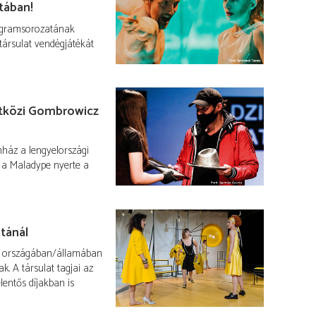
tában!
ogramsorozatának
társulat vendégjátékát
etközi Gombrowicz
nház a lengyelországi
 a Maladype nyerte a
atánál
s országában/államában
. A társulat tagjai az
elentős díjakban is