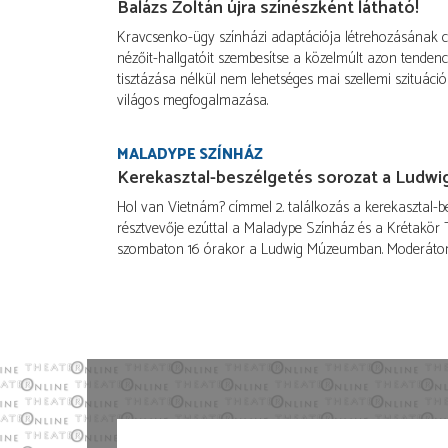
Balázs Zoltán újra színészként látható!
Kravcsenko-ügy színházi adaptációja létrehozásának cé
nézőit-hallgatóit szembesítse a közelmúlt azon tendenc
tisztázása nélkül nem lehetséges mai szellemi szituáci
világos megfogalmazása.
MALADYPE SZÍNHÁZ
Kerekasztal-beszélgetés sorozat a Lud
Hol van Vietnám? címmel 2. találkozás a kerekasztal-be
résztvevője ezúttal a Maladype Színház és a Krétakör 
szombaton 16 órakor a Ludwig Múzeumban. Moderátor: