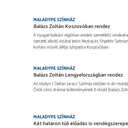
MALADYPE SZÍNHÁZ
Balázs Zoltán Koszovóban rendez
A nyugat-balkáni régióban eredeti szemléletű rendezés
szerzett alkotó ezúttal Jeton Neziraj és Shpëtim Selma
kortárs művét állítja színpadra Koszovóban.
MALADYPE SZÍNHÁZ
Balázs Zoltán Lengyelországban rendez
Az olsztyn-i Stefan Jaracz Színház október 6-án muta
Ősök című drámai költeményének II. részét Balázs Zol
MALADYPE SZÍNHÁZ
Két határon túli előadás is vendégszerep