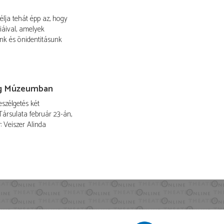
lja tehát épp az, hogy
iáival, amelyek
ónk és önidentitásunk
wig Múzeumban
szélgetés két
Társulata február 23-án,
 Veiszer Alinda