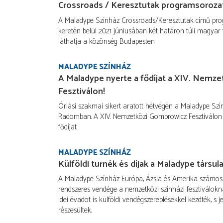
Crossroads / Keresztutak programsoroza
A Maladype Színház Crossroads/Keresztutak című pr
keretén belül 2021 júniusában két határon túli magyar 
láthatja a közönség Budapesten
MALADYPE SZÍNHÁZ
A Maladype nyerte a fődíjat a XIV. Nemz
Fesztiválon!
Óriási szakmai sikert aratott hétvégén a Maladype Szí
Radomban. A XIV. Nemzetközi Gombrowicz Fesztiválon
fődíjat.
MALADYPE SZÍNHÁZ
Külföldi turnék és díjak a Maladype társul
A Maladype Színház Európa, Ázsia és Amerika számo
rendszeres vendége a nemzetközi színházi fesztiváloknak
idei évadot is külföldi vendégszereplésekkel kezdték, s j
részesültek.