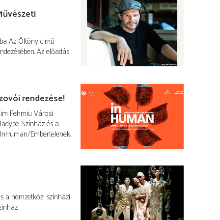
űvészeti
a Az Öltöny című
endezésében. Az előadás
zovói rendezése!
kim Fehmiu Városi
aladype Színház és a
 InHuman/Embertelenek.
és a nemzetközi színházi
ínház.