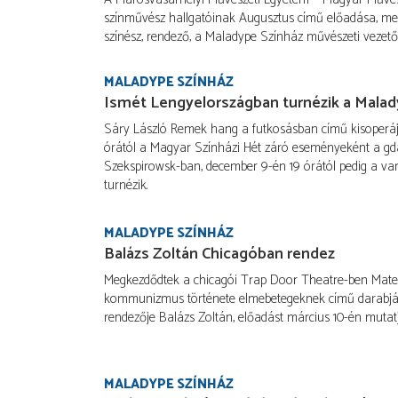
színművész hallgatóinak Augusztus című előadása, mel
színész, rendező, a Maladype Színház művészeti vezetője á
MALADYPE SZÍNHÁZ
Ismét Lengyelországban turnézik a Malad
Sáry László Remek hang a futkosásban című kisoperáj
órától a Magyar Színházi Hét záró eseményeként a gd
Szekspirowsk-ban, december 9-én 19 órától pedig a v
turnézik.
MALADYPE SZÍNHÁZ
Balázs Zoltán Chicagóban rendez
Megkezdődtek a chicagói Trap Door Theatre-ben Matei 
kommunizmus története elmebetegeknek című darabjá
rendezője Balázs Zoltán, előadást március 10-én mutatjá
MALADYPE SZÍNHÁZ