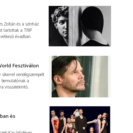
zs Zoltán és a színház
ót tartottak a TRIP
következő évadban.
World Fesztiválon
 sikerrel vendégszerepelt
gi bemutatónak a
 visszatekintő,
ában és
zeti Kar ötödéves