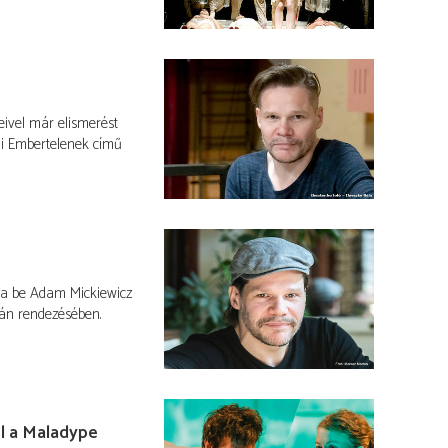
eivel már elismerést
ni Embertelenek című
tja be Adam Mickiewicz
tán rendezésében.
el a Maladype