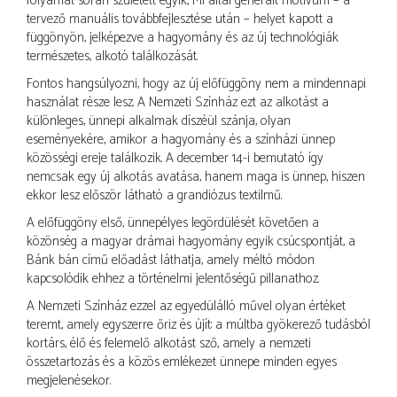
folyamat során született egyik, MI által generált motívum – a
tervező manuális továbbfejlesztése után – helyet kapott a
függönyön, jelképezve a hagyomány és az új technológiák
természetes, alkotó találkozását.
Fontos hangsúlyozni, hogy az új előfüggöny nem a mindennapi
használat része lesz. A Nemzeti Színház ezt az alkotást a
különleges, ünnepi alkalmak díszéül szánja, olyan
eseményekére, amikor a hagyomány és a színházi ünnep
közösségi ereje találkozik. A december 14-i bemutató így
nemcsak egy új alkotás avatása, hanem maga is ünnep, hiszen
ekkor lesz először látható a grandiózus textilmű.
A előfüggöny első, ünnepélyes legördülését követően a
közönség a magyar drámai hagyomány egyik csúcspontját, a
Bánk bán című előadást láthatja, amely méltó módon
kapcsolódik ehhez a történelmi jelentőségű pillanathoz.
A Nemzeti Színház ezzel az egyedülálló művel olyan értéket
teremt, amely egyszerre őriz és újít: a múltba gyökerező tudásból
kortárs, élő és felemelő alkotást sző, amely a nemzeti
összetartozás és a közös emlékezet ünnepe minden egyes
megjelenésekor.