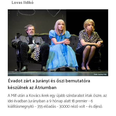
Lovas Ildikó
Évadot zárt a Jurányi és őszi bemutatóra
készülnek az Átriumban
A Milf után a Kovács ikrek egy újabb színdarabot írtak őszre, az
idei évadban Jurányiban a 9 hónap alatt 18 premier - 6
kiállításmegnyitó - 355 előadás - 30.000 néző volt – és díjeső.