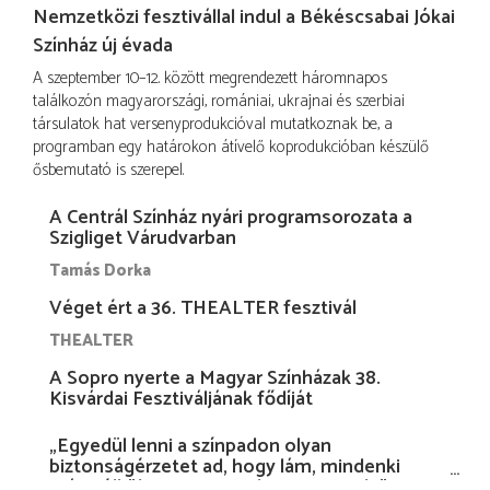
Nemzetközi fesztivállal indul a Békéscsabai Jókai
Színház új évada
A szeptember 10–12. között megrendezett háromnapos
találkozón magyarországi, romániai, ukrajnai és szerbiai
társulatok hat versenyprodukcióval mutatkoznak be, a
programban egy határokon átívelő koprodukcióban készülő
ősbemutató is szerepel.
A Centrál Színház nyári programsorozata a
Szigliget Várudvarban
Tamás Dorka
Véget ért a 36. THEALTER fesztivál
THEALTER
A Sopro nyerte a Magyar Színházak 38.
Kisvárdai Fesztiváljának fődíját
„Egyedül lenni a színpadon olyan
biztonságérzetet ad, hogy lám, mindenki
más nélkül is megvagyok magammal…”