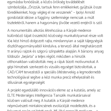
egymásba fonódását, a közös örökség továbbélését
szimbolizálja. „Őrizzük, tartsuk fenn emlékeinket, gyűjtsük össze
töredékeinket, hogy végleg el ne vesszenek” – Ipolyi Arnold
gondolatát idézve a függöny szellemisége nemcsak a múlt
tiszteletéről, hanem a hagyomány jövőbe vezető erejéről is szól.
A monumentális alkotás létrehozása a Kárpát-medence
különböző tájait összekötő közösségi munkafolyamat része volt:
104 kézi hímző dolgozott rajta, mindannyian a saját tájegységük
díszítőhagyományaiból kiindulva, a tervező által meghatározott
1:1 arányú rajzok és szigorú színpaletta alapján. A bársony anyag
többször „bejárta” a teljes régiót, miközben a hímzők
otthonaikban valósították meg a rájuk bízott motívumokat. A
gépi hímzések szerkezeti és vizuális egységet biztosítottak, a
CAD/CAM tervezéstől a speciális öltéstervekig a legmodernebb
technológiával segítve a kézi munka precíz elhelyezését és
stílusának egységességét.
A projekt egyedülálló innovációs eleme az a kutatás, amely az
ELTE Mesterséges Intelligencia Tanszék munkatársaival
közösen valósult meg. A kutatók a Kárpát-medence
népművészeti mintakincsének evolúcióját modellezték, és a