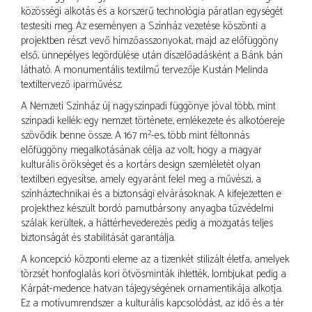
közösségi alkotás és a korszerű technológia páratlan egységét
testesíti meg. Az eseményen a Színház vezetése köszönti a
projektben részt vevő hímzőasszonyokat, majd az előfüggöny
első, ünnepélyes legördülése után díszelőadásként a Bánk bán
látható. A monumentális textilmű tervezője Kustán Melinda
textiltervező iparművész.
A Nemzeti Színház új nagyszínpadi függönye jóval több, mint
színpadi kellék: egy nemzet története, emlékezete és alkotóereje
szövődik benne össze. A 167 m²-es, több mint féltonnás
előfüggöny megalkotásának célja az volt, hogy a magyar
kulturális örökséget és a kortárs design szemléletét olyan
textilben egyesítse, amely egyaránt felel meg a művészi, a
színháztechnikai és a biztonsági elvárásoknak. A kifejezetten e
projekthez készült bordó pamutbársony anyagba tűzvédelmi
szálak kerültek, a háttérhevederezés pedig a mozgatás teljes
biztonságát és stabilitását garantálja.
A koncepció központi eleme az a tizenkét stilizált életfa, amelyek
törzsét honfoglalás kori ötvösminták ihlették, lombjukat pedig a
Kárpát-medence hatvan tájegységének ornamentikája alkotja.
Ez a motívumrendszer a kulturális kapcsolódást, az idő és a tér