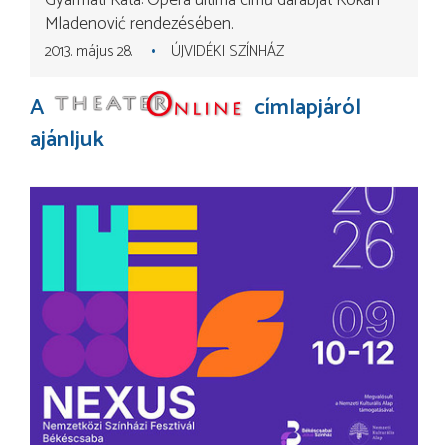
Gyarmati Kata: Opera ultima című darabját Kokan
Mladenović rendezésében.
2013. május 28.
ÚJVIDÉKI SZÍNHÁZ
A
címlapjáról
ajánljuk