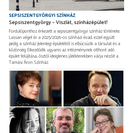
SEPSISZENTGYÖRGYI SZÍNHÁZ
Sepsiszentgyörgy – Viszlát, színházépület!
Fordulóponthoz érkezett a sepsiszentgyörgyi színház története.
Lassan véget ér a 2025/2026-os színházi évad, ezzel együtt
pedig a színház jelenlegi épületétől is elbúcsúzik a társulat és a
közönség. Elkezdődik ugyanis az intézménynek otthont adó
épület felújítása, ősztől ideiglenes játékterekben várja nézőit a
Tamási Áron Színház.