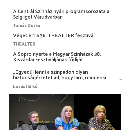
A Centrál Színház nyári programsorozata a
Szigliget Várudvarban
Tamás Dorka
Véget ért a 36. THEALTER fesztivál
THEALTER
A Sopro nyerte a Magyar Színházak 38.
Kisvárdai Fesztiváljának fődíját
„Egyedül lenni a színpadon olyan
biztonságérzetet ad, hogy lám, mindenki
más nélkül is megvagyok magammal…”
Lovas Ildikó