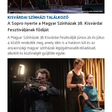
KISVÁRDAI SZÍNHÁZI TALÁLKOZÓ
A Sopro nyerte a Magyar Színházak 38. Kisvárdai
Fesztiváljának fődíját
A Magyar Színházak 38. Kisvárdai Fesztiválját június 26. és július
4. között rendezték meg, amely idén is a határon túli és az
anyaországi magyar színházak legizgalmasabb előadásait,
alkotóit és közönségét gyűjtötte egybe.