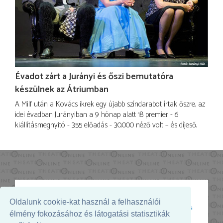
Évadot zárt a Jurányi és őszi bemutatóra
készülnek az Átriumban
A Milf után a Kovács ikrek egy újabb színdarabot írtak őszre, az
idei évadban Jurányiban a 9 hónap alatt 18 premier - 6
kiállításmegnyitó - 355 előadás - 30.000 néző volt – és díjeső.
Oldalunk cookie-kat használ a felhasználói
Az oldal megjelenését támogatja:
élmény fokozásához és látogatási statisztikák