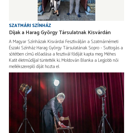
SZATMÁRI SZÍNHÁZ
Díjak a Harag György Társulatnak Kisvárdán
A Magyar Színházak Kisvárdai Fesztiválján a Szatmárnémeti
Északi Színház Harag György Társulatának Sopro - Suttogás a
sötétben című előadása a fesztivál fődíját kapta meg. Méhes
Katit életműdíjjal tüntették ki, Moldován Blanka a Legjobb női
mellékszereplő díját hozta el.