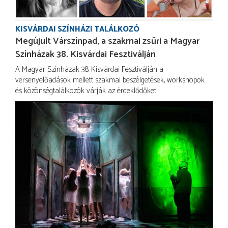
KISVÁRDAI SZÍNHÁZI TALÁLKOZÓ
Megújult Várszínpad, a szakmai zsűri a Magyar
Színházak 38. Kisvárdai Fesztiválján
A Magyar Színházak 38. Kisvárdai Fesztiválján a
versenyelőadások mellett szakmai beszélgetések, workshopok
és közönségtalálkozók várják az érdeklődőket