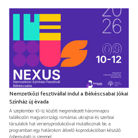
Nemzetközi fesztivállal indul a Békéscsabai Jókai
Színház új évada
A szeptember 10–12. között megrendezett háromnapos
találkozón magyarországi, romániai, ukrajnai és szerbiai
társulatok hat versenyprodukcióval mutatkoznak be, a
programban egy határokon átívelő koprodukcióban készülő
ősbemutató is szerepel.