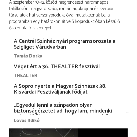
A szeptember 10–12. között megrendezett háromnapos
találkozón magyarországi, romániai, ukrajnai és szerbiai
társulatok hat versenyprodukcióval mutatkoznak be, a
programban egy határokon átívelő koprodukcióban készülő
ősbemutató is szerepel.
A Centrál Színház nyári programsorozata a
Szigliget Várudvarban
Tamás Dorka
Véget ért a 36. THEALTER fesztivál
THEALTER
A Sopro nyerte a Magyar Színházak 38.
Kisvárdai Fesztiváljának fődíját
„Egyedül lenni a színpadon olyan
biztonságérzetet ad, hogy lám, mindenki
más nélkül is megvagyok magammal…”
Lovas Ildikó