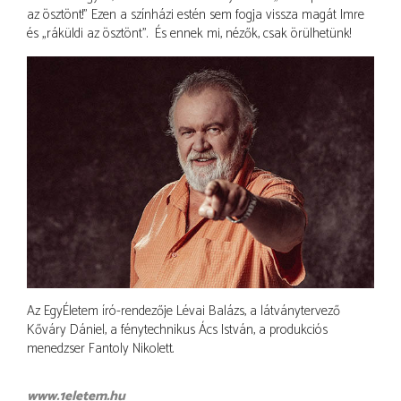
az ösztönt!” Ezen a színházi estén sem fogja vissza magát Imre
és „ráküldi az ösztönt”. És ennek mi, nézők, csak örülhetünk!
Az EgyÉletem író-rendezője Lévai Balázs, a látványtervező
Kőváry Dániel, a fénytechnikus Ács István, a produkciós
menedzser Fantoly Nikolett.
www.1eletem.hu