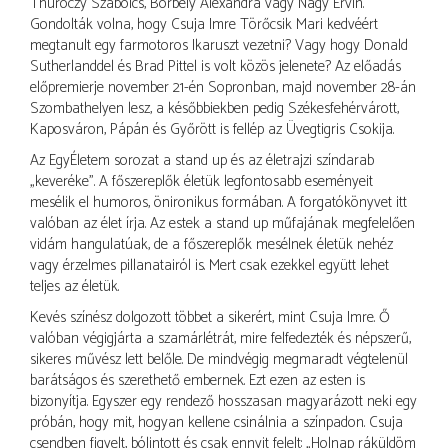
Thuróczy Szabolcs, Borbély Alexandra vagy Nagy Ervin.
Gondolták volna, hogy Csuja Imre Törőcsik Mari kedvéért
megtanult egy farmotoros Ikaruszt vezetni? Vagy hogy Donald
Sutherlanddel és Brad Pittel is volt közös jelenete? Az előadás
előpremierje november 21-én Sopronban, majd november 28-án
Szombathelyen lesz, a későbbiekben pedig Székesfehérvárott,
Kaposváron, Pápán és Győrött is fellép az Üvegtigris Csokija.
Az EgyÉletem sorozat a stand up és az életrajzi színdarab
„keveréke”. A főszereplők életük legfontosabb eseményeit
mesélik el humoros, önironikus formában. A forgatókönyvet itt
valóban az élet írja. Az estek a stand up műfajának megfelelően
vidám hangulatúak, de a főszereplők mesélnek életük nehéz
vagy érzelmes pillanatairól is. Mert csak ezekkel együtt lehet
teljes az életük.
Kevés színész dolgozott többet a sikerért, mint Csuja Imre. Ő
valóban végigjárta a szamárlétrát, mire felfedezték és népszerű,
sikeres művész lett belőle. De mindvégig megmaradt végtelenül
barátságos és szerethető embernek. Ezt ezen az esten is
bizonyítja. Egyszer egy rendező hosszasan magyarázott neki egy
próbán, hogy mit, hogyan kellene csinálnia a színpadon. Csuja
csendben figyelt, bólintott és csak ennyit felelt: „Holnap ráküldöm