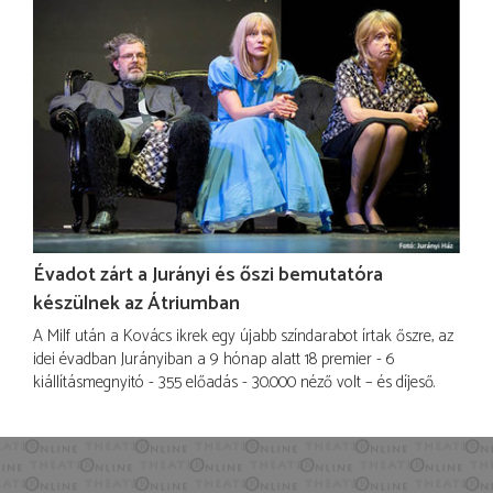
Évadot zárt a Jurányi és őszi bemutatóra
készülnek az Átriumban
A Milf után a Kovács ikrek egy újabb színdarabot írtak őszre, az
idei évadban Jurányiban a 9 hónap alatt 18 premier - 6
kiállításmegnyitó - 355 előadás - 30.000 néző volt – és díjeső.