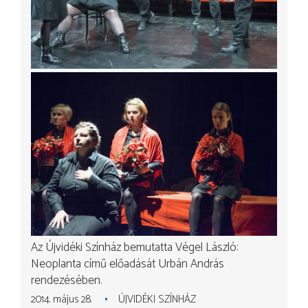
Az Újvidéki Színház bemutatta Végel László:
Neoplanta című előadását Urbán András
rendezésében.
2014. május 28.
ÚJVIDÉKI SZÍNHÁZ