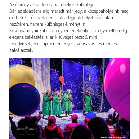
Az élmény akkor teljes, ha a hely is különleges
Bár az előadásra alig maradt már jegy, a középpáholyaink még
elérhetők – és ezek nemcsak a legjobb helyet kínálják a
nézőtéren, hanem különleges élményt is:
Középpáholyainkat csak egyben értékesítjük, a jegy mellé pedig
elegáns bekészítés is jár: kisüveges pezsgő, mini
szendvicsek, édes aprósütemények, szénsavas- és mentes
italválaszték.