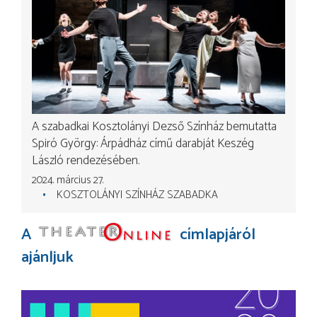
A szabadkai Kosztolányi Dezső Színház bemutatta
Spiró György: Árpádház című darabját Keszég
László rendezésében.
2024. március 27.
KOSZTOLÁNYI SZÍNHÁZ SZABADKA
A
címlapjáról
ajánljuk