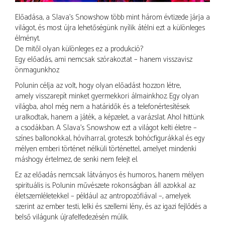
Előadása, a Slava’s Snowshow több mint három évtizede járja a
világot, és most újra lehetőségünk nyílik átélni ezt a különleges
élményt.
De mitől olyan különleges ez a produkció?
Egy előadás, ami nemcsak szórakoztat – hanem visszavisz
önmagunkhoz
Polunin célja az volt, hogy olyan előadást hozzon létre,
amely visszarepít minket gyermekkori álmainkhoz. Egy olyan
világba, ahol még nem a határidők és a telefonértesítések
uralkodtak, hanem a játék, a képzelet, a varázslat. Ahol hittünk
a csodákban. A Slava’s Snowshow ezt a világot kelti életre –
színes ballonokkal, hóviharral, groteszk bohócfigurákkal és egy
mélyen emberi történet nélküli történettel, amelyet mindenki
máshogy értelmez, de senki nem felejt el.
Ez az előadás nemcsak látványos és humoros, hanem mélyen
spirituális is. Polunin művészete rokonságban áll azokkal az
életszemléletekkel – például az antropozófiával –, amelyek
szerint az ember testi, lelki és szellemi lény, és az igazi fejlődés a
belső világunk újrafelfedezésén múlik.