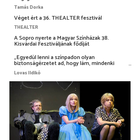
Tamás Dorka
Véget ért a 36. THEALTER fesztivál
THEALTER
A Sopro nyerte a Magyar Színházak 38.
Kisvárdai Fesztiváljának fődíját
„Egyedül lenni a színpadon olyan
biztonságérzetet ad, hogy lám, mindenki
más nélkül is megvagyok magammal…”
Lovas Ildikó