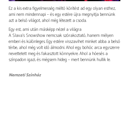
Ez a kis extra figyelmesség méltó körítést ad egy olyan esthez,
ami nem mindennapi – és egy estére újra megnyitja bennünk
azt a belső világot, ahol még létezett a csoda.
Egy est, ami után másképp nézel a világra
A Slava’s Snowshow nemcsak szórakoztató, hanem mélyen
emberi és különleges. Egy estére visszavihet minket abba a belső
térbe, ahol még volt idő álmodni. Ahol egy bohóc arca egyszerre
nevettetett meg és fakasztott könnyekre. Ahol a hóesés a
színpadon igazi, és mégsem hideg – mert bennünk hullik le.
Nemzeti Színház