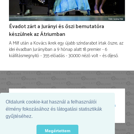
Évadot zárt a Jurányi és őszi bemutatóra
készülnek az Átriumban
A Milf után a Kovács ikrek egy újabb színdarabot írtak őszre, az
idei évadban Jurányiban a 9 hónap alatt 18 premier - 6
kiállításmegnyitó - 355 előadás - 30.000 néző volt – és díjeső.
Oldalunk cookie-kat használ a felhasználói
Az oldal megjelenését támogatja:
élmény fokozásához és látogatási statisztikák
gyűjtéséhez.
Megértettem