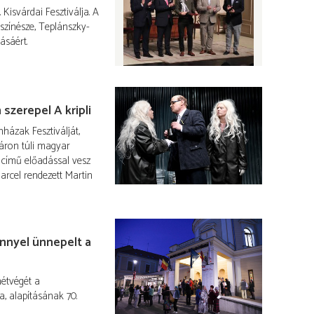
Kisvárdai Fesztiválja. A
 színésze, Teplánszky-
ásáért.
szerepel A kripli
házak Fesztiválját,
táron túli magyar
i című előadással vesz
arcel rendezett Martin
nnyel ünnepelt a
hétvégét a
, alapításának 70.