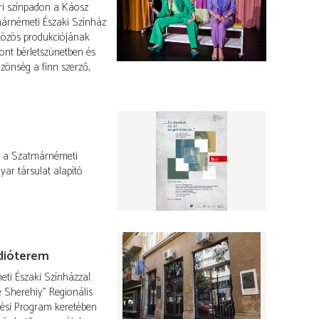
ri színpadon a Káosz
árnémeti Északi Színház
közös produkciójának
ont bérletszünetben és
özönség a finn szerző,
a, a Szatmárnémeti
ar társulat alapító
údióterem
ti Északi Színházzal
 Sherehiy” Regionális
ési Program keretében