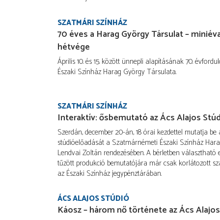
SZATMÁRI SZÍNHÁZ
70 éves a Harag György Társulat – miniév
hétvége
Április 10. és 15. között ünnepli alapításának 70. évfor
Északi Színház Harag György Társulata.
SZATMÁRI SZÍNHÁZ
Interaktív: ősbemutató az Ács Alajos Stú
Szerdán, december 20-án, 18 órai kezdettel mutatja be 
stúdióelőadását a Szatmárnémeti Északi Színház Hara
Lendvai Zoltán rendezésében. A bérletben választható
tűzött produkció bemutatójára már csak korlátozott s
az Északi Színház jegypénztárában.
ÁCS ALAJOS STÚDIÓ
Káosz – három nő története az Ács Alajos