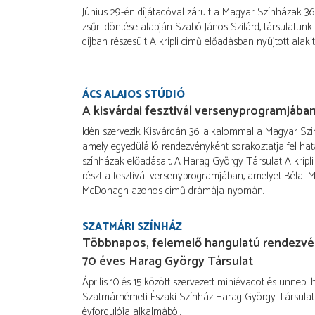
Június 29-én díjátadóval zárult a Magyar Színházak 36. 
zsűri döntése alapján Szabó János Szilárd, társulatunk
díjban részesült A kripli című előadásban nyújtott alakít
ÁCS ALAJOS STÚDIÓ
A kisvárdai fesztivál versenyprogramjában 
Idén szervezik Kisvárdán 36. alkalommal a Magyar Szín
amely egyedülálló rendezvényként sorakoztatja fel ha
színházak előadásait. A Harag György Társulat A kripl
részt a fesztivál versenyprogramjában, amelyet Bélai M
McDonagh azonos című drámája nyomán.
SZATMÁRI SZÍNHÁZ
Többnapos, felemelő hangulatú rendezvé
70 éves Harag György Társulat
Április 10 és 15 között szervezett miniévadot és ünnepi 
Szatmárnémeti Északi Színház Harag György Társulata
évfordulója alkalmából.