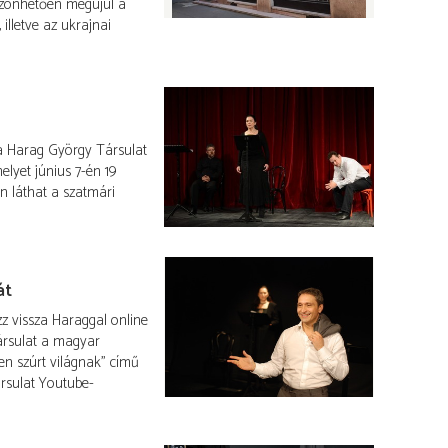
öszönhetően megújul a
illetve az ukrajnai
 a Harag György Társulat
lyet június 7-én 19
 láthat a szatmári
át
ézz vissza Haraggal online
ársulat a magyar
ven szúrt világnak” című
rsulat Youtube-