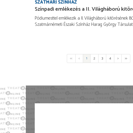
SZATMÁRI SZÍNHÁZ
Színpadi emlékezés a II. Világháború kitö
Pódiumesttel emlékezik a II. Világháború kitörésének 80
Szatmárnémeti Északi Színház Harag György Társulat
<<
<
1
2
3
4
>
>>