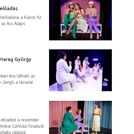
óelőadás
óelőadása, a Káosz. Az
l az Ács Alajos
 Harag György
óban lesz látható az
 Gergő, a társulat
y előadást a november
tnikai Színházi Fesztivál
gyfajta rálátást