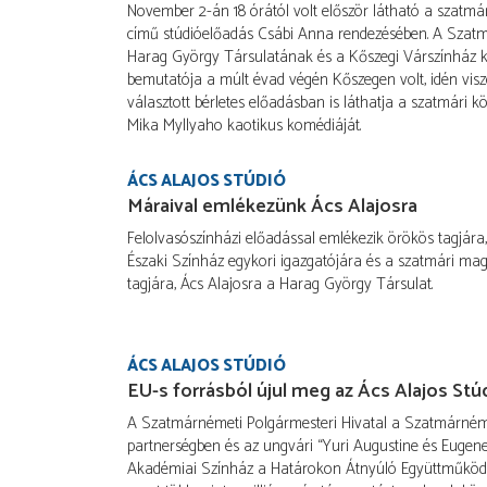
November 2-án 18 órától volt először látható a szatmá
című stúdióelőadás Csábi Anna rendezésében. A Szatm
Harag György Társulatának és a Kőszegi Várszínház 
bemutatója a múlt évad végén Kőszegen volt, idén visz
választott bérletes előadásban is láthatja a szatmári k
Mika Myllyaho kaotikus komédiáját.
ÁCS ALAJOS STÚDIÓ
Máraival emlékezünk Ács Alajosra
Felolvasószínházi előadással emlékezik örökös tagjár
Északi Színház egykori igazgatójára és a szatmári magy
tagjára, Ács Alajosra a Harag György Társulat.
ÁCS ALAJOS STÚDIÓ
EU-s forrásból újul meg az Ács Alajos St
A Szatmárnémeti Polgármesteri Hivatal a Szatmárnéme
partnerségben és az ungvári “Yuri Augustine és Eugene
Akadémiai Színház a Határokon Átnyúló Együttműköd