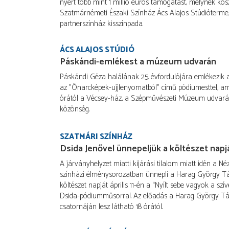
nyert több mint 1 millió eurós támogatást, melynek k
Szatmárnémeti Északi Színház Ács Alajos Stúdióterme, 
partnerszínház kisszínpada.
ÁCS ALAJOS STÚDIÓ
Páskándi-emlékest a múzeum udvarán
Páskándi Géza halálának 25. évfordulójára emlékezik
az "Önarcképek-ujjlenyomatból" című pódiumesttel, ame
órától a Vécsey-ház, a Szépművészeti Múzeum udvarán
közönség.
SZATMÁRI SZÍNHÁZ
Dsida Jenővel ünnepeljük a költészet napj
A járványhelyzet miatti kijárási tilalom miatt idén a N
színházi élménysorozatban ünnepli a Harag György T
költészet napját április 11-én a “Nyílt sebe vagyok a szí
Dsida-pódiumműsorral. Az előadás a Harag György Tá
csatornáján lesz látható 18 órától.