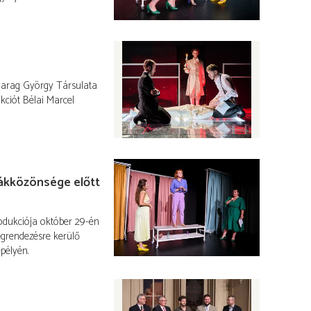
Harag György Társulata
kciót Bélai Marcel
iákközönsége előtt
odukciója október 29-én
egrendezésre kerülő
pélyén.