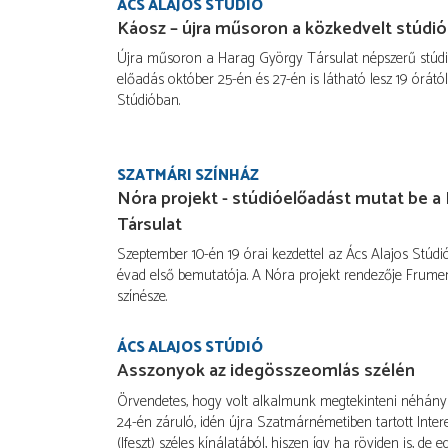
ÁCS ALAJOS STÚDIÓ
Káosz – újra műsoron a közkedvelt stúdi
Újra műsoron a Harag György Társulat népszerű stúdi
előadás október 25-én és 27-én is látható lesz 19 órátó
Stúdióban.
SZATMÁRI SZÍNHÁZ
Nóra projekt - stúdióelőadást mutat be a
Társulat
Szeptember 10-én 19 órai kezdettel az Ács Alajos Stúdi
évad első bemutatója. A Nóra projekt rendezője Frumen
színésze.
ÁCS ALAJOS STÚDIÓ
Asszonyok az idegösszeomlás szélén
Örvendetes, hogy volt alkalmunk megtekinteni néhán
24-én záruló, idén újra Szatmárnémetiben tartott Intere
(Ifeszt) széles kínálatából, hiszen így ha röviden is, de e