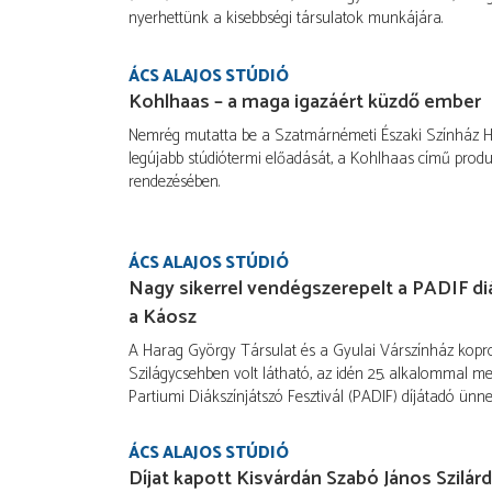
nyerhettünk a kisebbségi társulatok munkájára.
ÁCS ALAJOS STÚDIÓ
Kohlhaas – a maga igazáért küzdő ember
Nemrég mutatta be a Szatmárnémeti Északi Színház 
legújabb stúdiótermi előadását, a Kohlhaas című produ
rendezésében.
ÁCS ALAJOS STÚDIÓ
Nagy sikerrel vendégszerepelt a PADIF d
a Káosz
A Harag György Társulat és a Gyulai Várszínház kopr
Szilágycsehben volt látható, az idén 25. alkalommal m
Partiumi Diákszínjátszó Fesztivál (PADIF) díjátadó ünne
ÁCS ALAJOS STÚDIÓ
Díjat kapott Kisvárdán Szabó János Szilárd