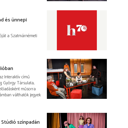
ad és ünnepi
dulóját a Szatmárnémeti
dióban
az Interaktív című
g György Társulata,
 előadásként műsorra
zámban válthatók jegyek
 Stúdió színpadán