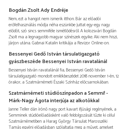
Bogdán Zsolt Ady Endréje
Nem, ezt a hangot nem ismerik itthon. Bár az előadói
erőfelhasználás módja néha eszünkbe juttat egy-egy nagy
elődöt, szó sincs semmiféle ismétlődésről. A kolozsvári Bogdán
Zsolt ma a legnagyobb magyar színészek egyike. Aki nem hiszi,
járjon utána. Gabnai Katalin kritikája a Revizor Online-on.
Bessenyei Gedő István társulatigazgató
gyászbeszéde Bessenyei István ravatalánál
Bessenyei István ravatalánál fia, Bessenyei Gedő István
társulatigazgató mondott emlékbeszédet 2018 november 1-én, 12
órakor, a Szatmárnémeti Északi Színház előcsarnokában.
Szatmárnémeti stúdiószínpadon a Semmi! -
Márk-Nagy Ágota interjúja az alkotókkal
Janne Teller dán írónő nagy port kavart ifjúsági regényének, a
Semminek stúdióelőadásként való feldolgozását tűzte ki célul
Szatmárnémetiben a Harag György Társulat. Marosszéki
Tamás egyéni előadásban szólaltatja meg a művet, amelyet