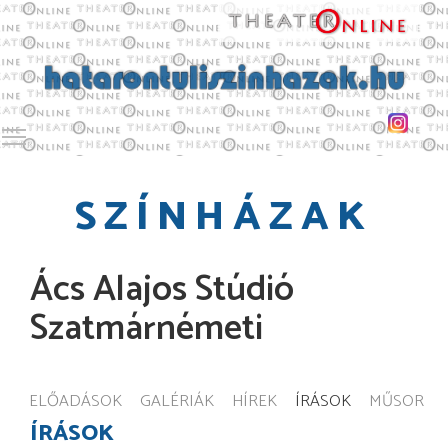
Toggle main menu visibility
SZÍNHÁZAK
Ács Alajos Stúdió
Szatmárnémeti
ELŐADÁSOK
GALÉRIÁK
HÍREK
ÍRÁSOK
MŰSOR
ÍRÁSOK