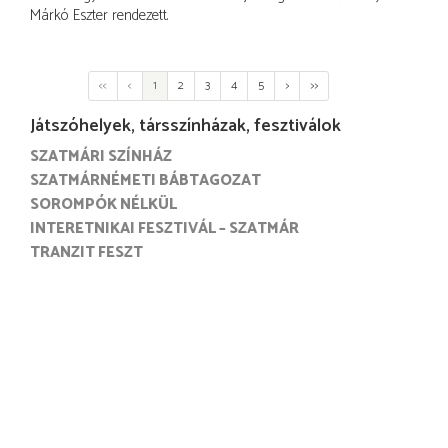
Márkó Eszter rendezett.
<<
<
1
2
3
4
5
>
>>
Játszóhelyek, társszínházak, fesztiválok
SZATMÁRI SZÍNHÁZ
SZATMÁRNÉMETI BÁBTAGOZAT
SOROMPÓK NÉLKÜL
INTERETNIKAI FESZTIVÁL – SZATMÁR
TRANZIT FESZT