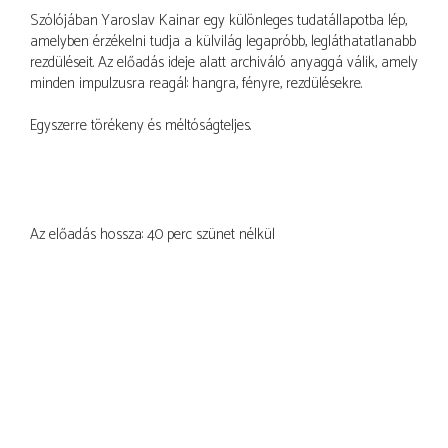
Szólójában Yaroslav Kainar egy különleges tudatállapotba lép,
amelyben érzékelni tudja a külvilág legapróbb, legláthatatlanabb
rezdüléseit. Az előadás ideje alatt archiváló anyaggá válik, amely
minden impulzusra reagál: hangra, fényre, rezdülésekre.
Egyszerre törékeny és méltóságteljes.
Az előadás hossza: 40 perc szünet nélkül