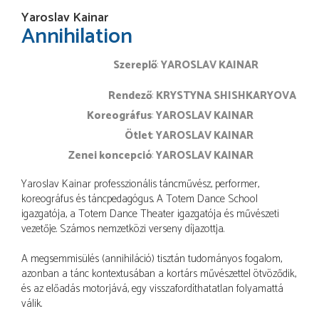
Yaroslav Kainar
Annihilation
Szereplő
YAROSLAV KAINAR
rendező
KRYSTYNA SHISHKARYOVA
koreográfus
YAROSLAV KAINAR
ötlet
YAROSLAV KAINAR
zenei koncepció
YAROSLAV KAINAR
Yaroslav Kainar professzionális táncművész, performer,
koreográfus és táncpedagógus. A Totem Dance School
igazgatója, a Totem Dance Theater igazgatója és művészeti
vezetője. Számos nemzetközi verseny díjazottja.
A megsemmisülés (annihiláció) tisztán tudományos fogalom,
azonban a tánc kontextusában a kortárs művészettel ötvöződik,
és az előadás motorjává, egy visszafordíthatatlan folyamattá
válik.