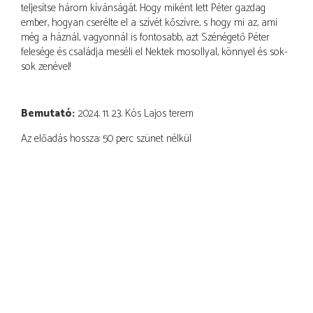
teljesítse három kívánságát. Hogy miként lett Péter gazdag
ember, hogyan cserélte el a szívét kőszívre, s hogy mi az, ami
még a háznál, vagyonnál is fontosabb, azt Szénégető Péter
felesége és családja meséli el Nektek mosollyal, könnyel és sok-
sok zenével!
Bemutató
2024. 11. 23. Kós Lajos terem
Az előadás hossza: 50 perc szünet nélkül