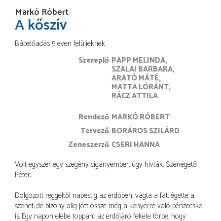
Markó Róbert
A kőszív
Bábelőadás 5 éven felülieknek
Szereplő
PAPP MELINDA
SZALAI BARBARA
ARATÓ MÁTÉ
MATTA LÓRÁNT
RÁCZ ATTILA
rendező
MARKÓ RÓBERT
tervező
BORÁROS SZILÁRD
zeneszerző
CSERI HANNA
Volt egyszer egy szegény cigányember, úgy hívták, Szénégető
Péter.
Dolgozott reggeltől napestig az erdőben, vágta a fát, égette a
szenet, de bizony alig jött össze még a kenyérre való pénzecske
is. Egy napon elébe toppant az erdőjáró fekete törpe, hogy