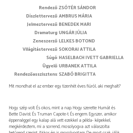
rendező
ZSÓTÉR SÁNDOR
díszlettervező
AMBRUS MÁRIA
jelmeztervező
BENEDEK MARI
dramaturg
UNGÁR JÚLIA
zeneszerző
LELKES BOTOND
világítástervező
SOKORAI ATTILA
súgó
HASELBACH IVETT GABRIELLA
ügyelő
URBANEK ATTILA
rendezőasszisztens
SZABÓ BRIGITTA
Mit mondhat el az ember egy tizenhét éves fiúról, aki meghalt?
Hogy szép volt. És okos, mint a nap. Hogy szerette Humát és
Bette Davist. És Truman Capote-t. És engem. Egyszer, amikor
éppenséggel egy kalap alá vett ezekkel a példa- képekkel,
megkérdeztem, mi a sorrend, mosolyogva azt válaszolta:
betűrend szerint. Akkor én is mosolyogtam. De most csak ülök