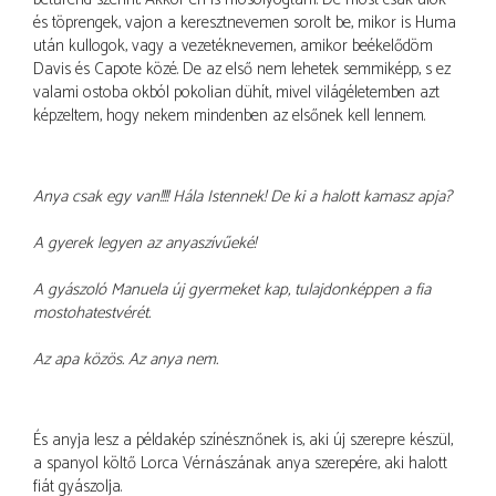
és töprengek, vajon a keresztnevemen sorolt be, mikor is Huma
után kullogok, vagy a vezetéknevemen, amikor beékelődöm
Davis és Capote közé. De az első nem lehetek semmiképp, s ez
valami ostoba okból pokolian dühít, mivel világéletemben azt
képzeltem, hogy nekem mindenben az elsőnek kell lennem.
Anya csak egy van!!!! Hála Istennek! De ki a halott kamasz apja?
A gyerek legyen az anyaszívűeké!
A gyászoló Manuela új gyermeket kap, tulajdonképpen a fia
mostohatestvérét.
Az apa közös. Az anya nem.
És anyja lesz a példakép színésznőnek is, aki új szerepre készül,
a spanyol költő Lorca Vérnászának anya szerepére, aki halott
fiát gyászolja.