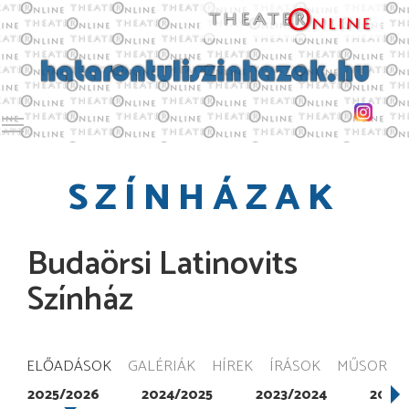
Toggle main menu visibility
SZÍNHÁZAK
Budaörsi Latinovits
Színház
ELŐADÁSOK
GALÉRIÁK
HÍREK
ÍRÁSOK
MŰSOR
2025/2026
2024/2025
2023/2024
2022/