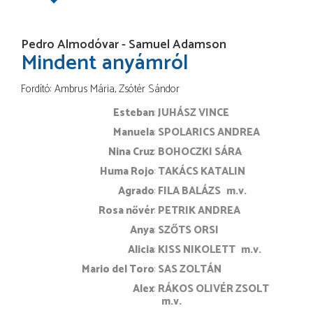
Pedro Almodóvar - Samuel Adamson
Mindent anyámról
Fordító
Ambrus Mária
Zsótér Sándor
Esteban
JUHÁSZ VINCE
Manuela
SPOLARICS ANDREA
Nina Cruz
BOHOCZKI SÁRA
Huma Rojo
TAKÁCS KATALIN
Agrado
FILA BALÁZS
m.v.
Rosa nővér
PETRIK ANDREA
Anya
SZŐTS ORSI
Alicia
KISS NIKOLETT
m.v.
Mario del Toro
SAS ZOLTÁN
Alex
RÁKOS OLIVÉR ZSOLT
m.v.