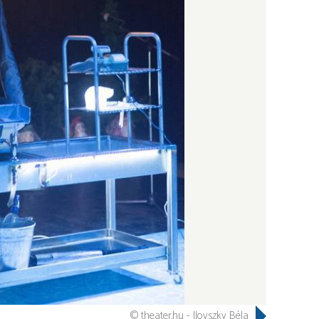
© theater.hu - Ilovszky Béla