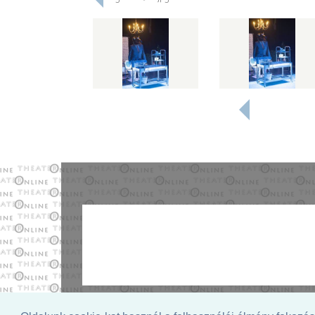
© 2026. - THEATER Online -
theater.hu