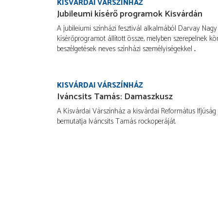
KISVÁRDAI VÁRSZÍNHÁZ
Jubileumi kísérő programok Kisvárdán
A jubileiumi színházi fesztivál alkalmából Darvay Nag
kísérőprogramot állított össze, melyben szerepelnek k
beszélgetések neves színházi személyiségekkel ...
KISVÁRDAI VÁRSZÍNHÁZ
Iváncsits Tamás: Damaszkusz
A Kisvárdai Várszínház a kisvárdai Református Ifjúsá
bemutatja Iváncsits Tamás rockoperáját.