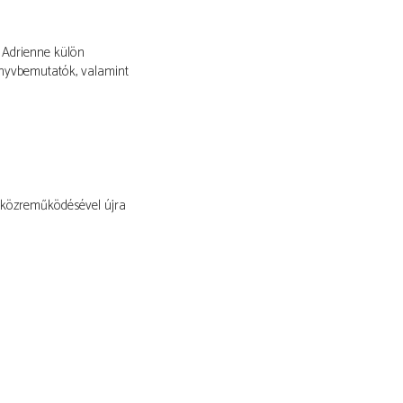
y Adrienne külön
önyvbemutatók, valamint
g közreműködésével újra