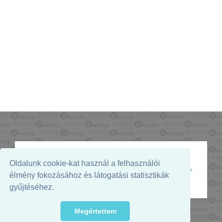
Oldalunk cookie-kat használ a felhasználói
Az oldal megjelenését támogatja:
élmény fokozásához és látogatási statisztikák
gyűjtéséhez.
Megértettem
© 2026. - THEATER Online -
theater.hu