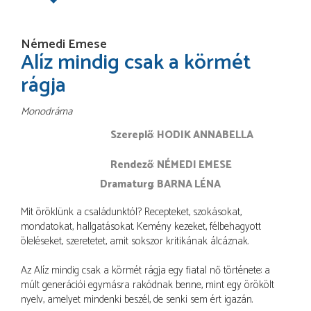
Némedi Emese
Alíz mindig csak a körmét
rágja
Monodráma
Szereplő
HODIK ANNABELLA
rendező
NÉMEDI EMESE
dramaturg
BARNA LÉNA
Mit öröklünk a családunktól? Recepteket, szokásokat,
mondatokat, hallgatásokat. Kemény kezeket, félbehagyott
öleléseket, szeretetet, amit sokszor kritikának álcáznak.
Az Alíz mindig csak a körmét rágja egy fiatal nő története: a
múlt generációi egymásra rakódnak benne, mint egy örökölt
nyelv, amelyet mindenki beszél, de senki sem ért igazán.