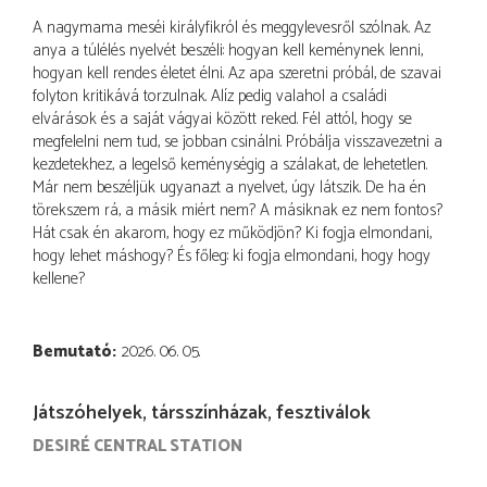
A nagymama meséi királyfikról és meggylevesről szólnak. Az
anya a túlélés nyelvét beszéli: hogyan kell keménynek lenni,
hogyan kell rendes életet élni. Az apa szeretni próbál, de szavai
folyton kritikává torzulnak. Alíz pedig valahol a családi
elvárások és a saját vágyai között reked. Fél attól, hogy se
megfelelni nem tud, se jobban csinálni. Próbálja visszavezetni a
kezdetekhez, a legelső keménységig a szálakat, de lehetetlen.
Már nem beszéljük ugyanazt a nyelvet, úgy látszik. De ha én
törekszem rá, a másik miért nem? A másiknak ez nem fontos?
Hát csak én akarom, hogy ez működjön? Ki fogja elmondani,
hogy lehet máshogy? És főleg: ki fogja elmondani, hogy hogy
kellene?
Bemutató
2026. 06. 05.
Játszóhelyek, társszínházak, fesztiválok
DESIRÉ CENTRAL STATION