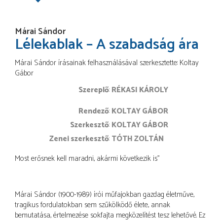
Márai Sándor
Lélekablak – A szabadság ára
Márai Sándor írásainak felhasználásával szerkesztette: Koltay
Gábor
Szereplő
RÉKASI KÁROLY
rendező
KOLTAY GÁBOR
szerkesztő
KOLTAY GÁBOR
zenei szerkesztő
TÓTH ZOLTÁN
Most erősnek kell maradni, akármi következik is”
Márai Sándor (1900-1989) írói műfajokban gazdag életműve,
tragikus fordulatokban sem szűkölködő élete, annak
bemutatása, értelmezése sokfajta megközelítést tesz lehetővé. Ez