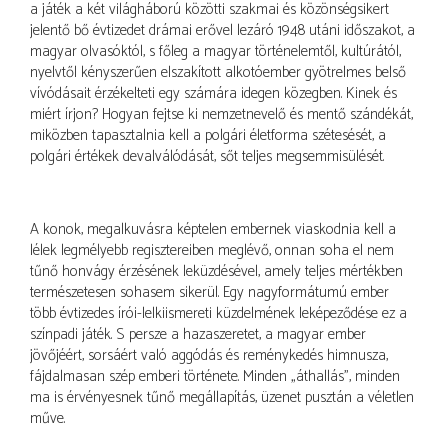
a játék a két világháború közötti szakmai és közönségsikert
jelentő bő évtizedet drámai erővel lezáró 1948 utáni időszakot, a
magyar olvasóktól, s főleg a magyar történelemtől, kultúrától,
nyelvtől kényszerűen elszakított alkotóember gyötrelmes belső
vívódásait érzékelteti egy számára idegen közegben. Kinek és
miért írjon? Hogyan fejtse ki nemzetnevelő és mentő szándékát,
miközben tapasztalnia kell a polgári életforma szétesését, a
polgári értékek devalválódását, sőt teljes megsemmisülését.
A konok, megalkuvásra képtelen embernek viaskodnia kell a
lélek legmélyebb regisztereiben meglévő, onnan soha el nem
tűnő honvágy érzésének leküzdésével, amely teljes mértékben
természetesen sohasem sikerül. Egy nagyformátumú ember
több évtizedes írói-lelkiismereti küzdelmének leképeződése ez a
színpadi játék. S persze a hazaszeretet, a magyar ember
jövőjéért, sorsáért való aggódás és reménykedés himnusza,
fájdalmasan szép emberi története. Minden „áthallás”, minden
ma is érvényesnek tűnő megállapítás, üzenet pusztán a véletlen
műve.