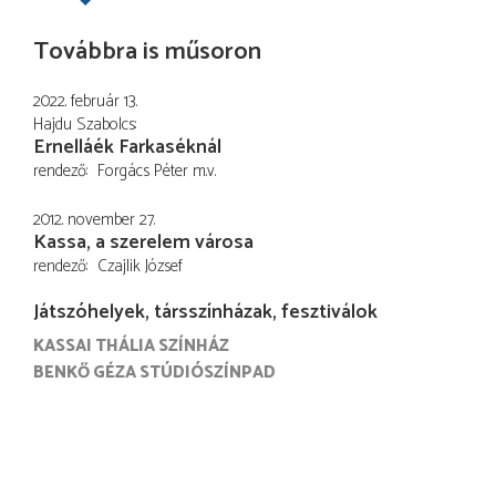
Továbbra is műsoron
2022. február 13.
Hajdu Szabolcs
Ernelláék Farkaséknál
rendező
Forgács Péter
m.v.
2012. november 27.
Kassa, a szerelem városa
rendező
Czajlik József
Játszóhelyek, társszínházak, fesztiválok
KASSAI THÁLIA SZÍNHÁZ
BENKŐ GÉZA STÚDIÓSZÍNPAD