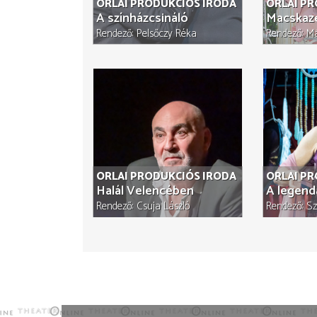
ORLAI PRODUKCIÓS IRODA
ORLAI P
A színházcsináló
Macskaz
Rendező
Pelsőczy Réka
Rendező
Má
ORLAI PRODUKCIÓS IRODA
ORLAI P
Halál Velencében
A legend
Rendező
Csuja László
Rendező
Sz