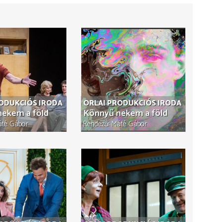
RODUKCIÓS IRODA
ORLAI PRODUKCIÓS IRODA
ekem a föld
Könnyű nekem a föld
té Gábor
Rendező
Máté Gábor