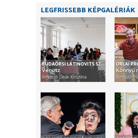
LEGFRISSEBB KÉPGALÉRIÁK
BUDAÖRSI LATINOVITS SZÍNHÁZ
ORLAI P
Vénusz
Könnyű n
Rendező
Deák Krisztina
Rendező
Má