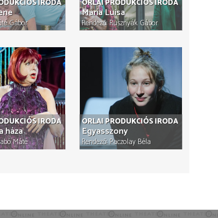
RODUKCIÓS IRODA
ORLAI PRODUKCIÓS IRODA
ene
María Luisa
té Gábor
Rendező
Rusznyák Gábor
RODUKCIÓS IRODA
ORLAI PRODUKCIÓS IRODA
a háza
Egyasszony
abó Máté
Rendező
Paczolay Béla