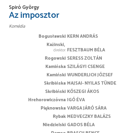
Spiró György
Az imposztor
Komédia
Bogusławski
KERN ANDRÁS
Każinski
FESZTBAUM BÉLA
direktor
Rogowski
SERESS ZOLTÁN
Kamińska
SZILÁGYI CSENGE
Kamiński
WUNDERLICH JÓZSEF
Skribińska
MAJSAI- NYILAS TÜNDE
Skribiński
KŐSZEGI ÁKOS
Hrehorowiczóvna
IGÓ ÉVA
Pięknowska
VARGA JÁRÓ SÁRA
Rybak
MEDVECZKY BALÁZS
Niedzielski
GADOS BÉLA