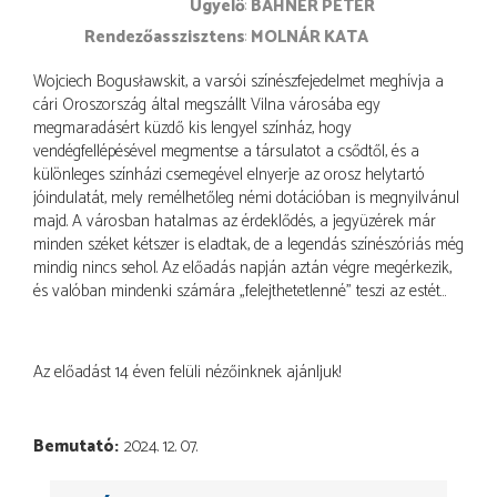
ügyelő
BÁHNER PÉTER
rendezőasszisztens
MOLNÁR KATA
Wojciech Bogusławskit, a varsói színészfejedelmet meghívja a
cári Oroszország által megszállt Vilna városába egy
megmaradásért küzdő kis lengyel színház, hogy
vendégfellépésével megmentse a társulatot a csődtől, és a
különleges színházi csemegével elnyerje az orosz helytartó
jóindulatát, mely remélhetőleg némi dotációban is megnyilvánul
majd. A városban hatalmas az érdeklődés, a jegyüzérek már
minden széket kétszer is eladtak, de a legendás színészóriás még
mindig nincs sehol. Az előadás napján aztán végre megérkezik,
és valóban mindenki számára „felejthetetlenné” teszi az estét…
Az előadást 14 éven felüli nézőinknek ajánljuk!
Bemutató
2024. 12. 07.