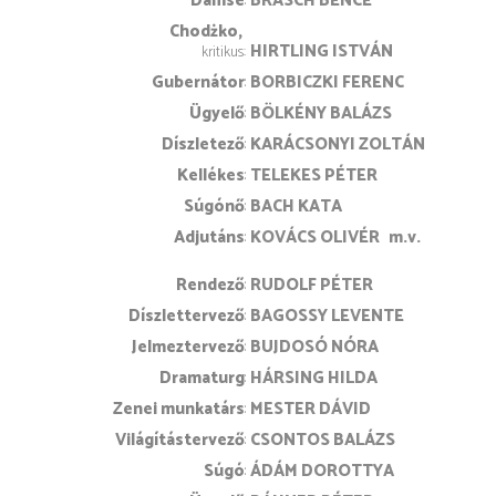
Damse
BRASCH BENCE
Chodżko
HIRTLING ISTVÁN
kritikus
Gubernátor
BORBICZKI FERENC
Ügyelő
BÖLKÉNY BALÁZS
Díszletező
KARÁCSONYI ZOLTÁN
Kellékes
TELEKES PÉTER
Súgónő
BACH KATA
Adjutáns
KOVÁCS OLIVÉR
m.v.
rendező
RUDOLF PÉTER
díszlettervező
BAGOSSY LEVENTE
jelmeztervező
BUJDOSÓ NÓRA
dramaturg
HÁRSING HILDA
zenei munkatárs
MESTER DÁVID
világítástervező
CSONTOS BALÁZS
súgó
ÁDÁM DOROTTYA