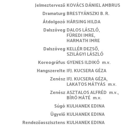
jelmeztervező
KOVÁCS DÁNIEL AMBRUS
dramaturg
BRESTYÁNSZKI B. R.
átdolgozó
HÁRSING HILDA
dalszöveg
DALOS LÁSZLÓ
FÜREDI IMRE
HARMATH IMRE
dalszöveg
KELLÉR DEZSŐ
SZILÁGYI LÁSZLÓ
koreográfus
GYENES ILDIKÓ
m.v.
hangszerelte
IFJ. KUCSERA GÉZA
zenész
IFJ. KUCSERA GÉZA
LAKATOS MÁTYÁS
m.v.
zenész
ASZTALOS ALFRÉD
m.v.
BÍRÓ MÁTÉ
m.v.
súgó
KULHANEK EDINA
ügyelő
KULHANEK EDINA
rendezőasszisztens
KULHANEK EDINA