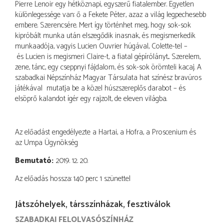
Pierre Lenoir egy hétköznapi, egyszerű fiatalember. Egyetlen
különlegessége van: ő a Fekete Péter, azaz a világ legpechesebb
embere. Szerencsére. Mert így történhet meg, hogy sok-sok
kipróbált munka után elszegődik inasnak, és megismerkedik
munkaadója, vagyis Lucien Ouvrier húgával, Colette-tel –
és Lucien is megismeri Claire-t, a fiatal gépírólányt... Szerelem,
zene, tánc, egy cseppnyi fájdalom, és sok-sok örömteli kacaj. A
szabadkai Népszínház Magyar Társulata hat színész bravúros
játékával mutatja be a közel húszszereplős darabot – és
elsöprő kalandot ígér egy rajzolt, de eleven világba.
Az előadást engedélyezte a Hartai, a Hofra, a Proscenium és
az Umpa Ügynökség
Bemutató
2019. 12. 20.
Az előadás hossza: 140 perc 1 szünettel
Játszóhelyek, társszínházak, fesztiválok
SZABADKAI FELOLVASÓSZÍNHÁZ