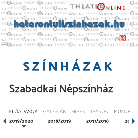
Toggle main menu visibility
SZÍNHÁZAK
Szabadkai Népszínház
ELŐADÁSOK
GALÉRIÁK
HÍREK
ÍRÁSOK
MŰSOR
2019/2020
2018/2019
2017/2018
2016/