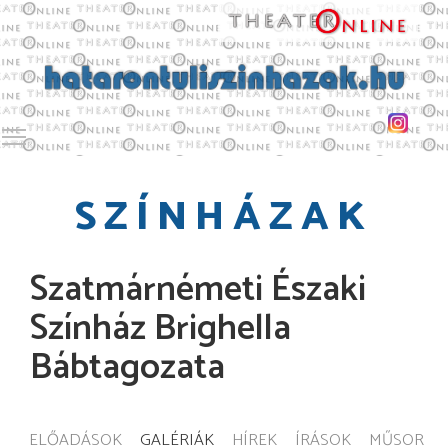
Toggle main menu visibility
SZÍNHÁZAK
Szatmárnémeti Északi
Színház Brighella
Bábtagozata
ELŐADÁSOK
GALÉRIÁK
HÍREK
ÍRÁSOK
MŰSOR