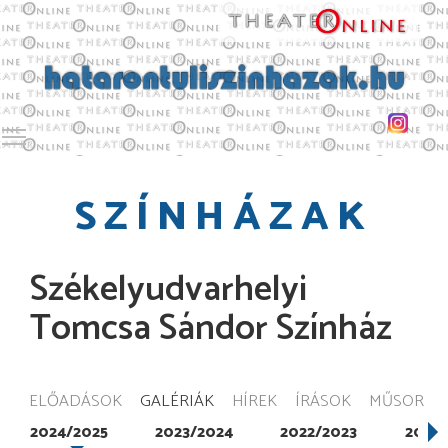
Toggle main menu visibility
SZÍNHÁZAK
Székelyudvarhelyi
Tomcsa Sándor Színház
ELŐADÁSOK
GALÉRIÁK
HÍREK
ÍRÁSOK
MŰSOR
2024/2025
2023/2024
2022/2023
2021/