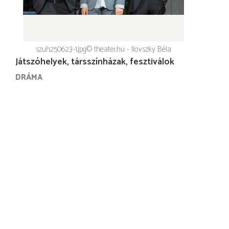
szuh250623-1.jpg
© theater.hu - Ilovszky Béla
Játszóhelyek, társszínházak, fesztiválok
DRÁMA