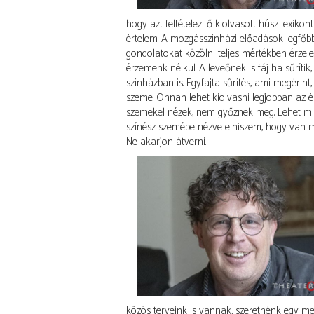
hogy azt feltételezi ő kiolvasott húsz lexikon
értelem. A mozgásszínházi előadások legfőb
gondolatokat közölni teljes mértékben érzele
érzemenk nélkül. A leveőnek is fáj ha sűrítik
színházban is. Egyfajta sűrítés, ami megérint
szeme. Onnan lehet kiolvasni legjobban az 
szemekel nézek, nem győznek meg. Lehet min
színész szemébe nézve elhiszem, hogy van mi
Ne akarjon átverni.
közös terveink is vannak, szeretnénk egy m