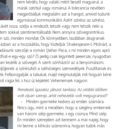
nem kérdés, hogy valaki miért beszél magyarul, a
másik szerbül vagy románul. A tolerancia nevében
megpróbáljuk megtalálni azt a hangot, amivel tudunk
egymással kommunikálni. Azért színész az színész,
ét issza, szidja a rendezőt, tetszik vagy nem tetszik neki a
tem sokkal szentimentálisabb. Nem annyira szövegcentrikus,
en szó, minden mondat. Ők könnyebben, lazábban átugranak
zban az a hozzáállás, hogy tiszteljük Shakespeare-t, Molnárt, a
adásunk szerzője a román Ștefan Peca, s mi minden egyes apró
dhat-e egy-egy szó? Ő pedig csak legyintett: peeersze, nyugodtan
bban kezelik a szöveget. A szerb színházról az a benyomásom,
jöjjenek a színészből a szélsőséges szenvedélyek. Pusztítanak és
zik. Felborogatják a tabukat, majd megmutatják mit hogyan kéne
ezt rúgja fel, s hoz új képletet. Vehemensek nagyon.
Rendezel, igazatsz, játszol, tanítasz. Az utóbbi időben
volt olyan szerep, amit nehezebb volt megugranod?
– Minden gyermeke kedves az ember számára.
Nincs úgy, mint a mesében, hogy a szegény embernek
van három szép gyermeke, s egy csúnya. Mind szép.
Én minden szerepben azt keresem a mai napig, hogy
mi benne a kihívás számomra, hogyan tudok más