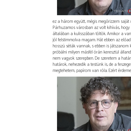
ez a három együtt, mégis megőrizzem saját
Párhuzamos városban az volt kihívás, hogy a
általában a kulisszában töltök. Amikor a van
jól felstimmolva magam. Hát ebben az előadá
hosszú séták vannak, s ebben is játszanom k
próbálni milyen másfél órán keresztül álland
nem vagyok szerepben. De szeretem a határo
határok, nehezedik a testünk is, de a fesze
megtehetem, papírom van róla. Ezért érdemes