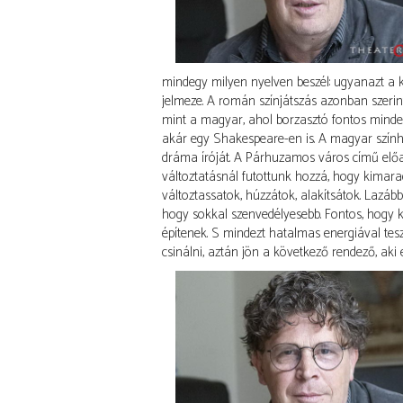
mindegy milyen nyelven beszél: ugyanazt a káv
jelmeze. A román színjátszás azonban szerin
mint a magyar, ahol borzasztó fontos mind
akár egy Shakespeare-en is. A magyar színhá
dráma íróját. A Párhuzamos város című elő
változtatásnál futottunk hozzá, hogy kimara
változtassatok, húzzátok, alakítsátok. Lazá
hogy sokkal szenvedélyesebb. Fontos, hogy ki
építenek. S mindezt hatalmas energiával tes
csinálni, aztán jön a következő rendező, aki 