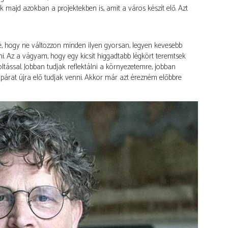
 majd azokban a projektekben is, amit a város készít elő. Azt
é, hogy ne változzon minden ilyen gyorsan, legyen kevesebb
i. Az a vágyam, hogy egy kicsit higgadtabb légkört teremtsek
tással. Jobban tudjak reflektálni a környezetemre, jobban
ől párat újra elő tudjak venni. Akkor már azt érezném előbbre