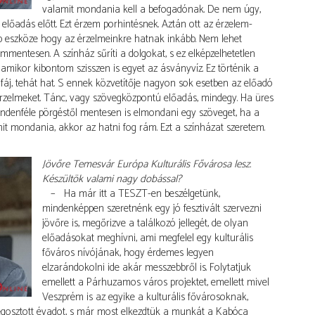
valamit mondania kell a befogadónak. De nem úgy,
t előadás előtt. Ezt érzem porhintésnek. Aztán ott az érzelem-
b eszköze hogy az érzelmeinkre hatnak inkább. Nem lehet
mmentesen. A színház sűríti a dolgokat, s ez elképzelhetetlen
, amikor kibontom szisszen is egyet az ásványvíz. Ez történik a
, fáj, tehát hat. S ennek közvetítője nagyon sok esetben az előadó
érzelmeket. Tánc, vagy szövegközpontú előadás, mindegy. Ha üres
denféle pörgéstől mentesen is elmondani egy szöveget, ha a
t mondania, akkor az hatni fog rám. Ezt a színházat szeretem.
Jövőre Temesvár Európa Kulturális Fővárosa lesz.
Készültök valami nagy dobással?
– Ha már itt a TESZT-en beszélgetünk,
mindenképpen szeretnénk egy jó fesztivált szervezni
jövőre is, megőrizve a találkozó jellegét, de olyan
előadásokat meghívni, ami megfelel egy kulturális
főváros nívójának, hogy érdemes legyen
elzarándokolni ide akár messzebbről is. Folytatjuk
emellett a Párhuzamos város projektet, emellett mivel
Veszprém is az egyike a kulturális fővárosoknak,
egosztott évadot, s már most elkezdtük a munkát a Kabóca