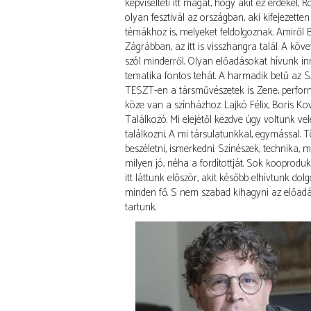
képviselteti itt magát, hogy akit ez érdekel,
olyan fesztivál az országban, aki kifejezette
témákhoz is, melyeket feldolgoznak. Amiről
Zágrábban, az itt is visszhangra talál. A kö
szól minderről. Olyan előadásokat hívunk i
tematika fontos tehát. A harmadik betű az S
TESZT-en a társművészetek is. Zene, perfor
köze van a színházhoz. Lajkó Félix, Boris Kova
Találkozó. Mi elejétől kezdve úgy voltunk vel
találkozni. A mi társulatunkkal, egymással. 
beszéletni, ismerkedni. Színészek, technika,
milyen jó, néha a fordítottját. Sok kooprodu
itt láttunk először, akit később elhívtunk d
minden fő. S nem szabad kihagyni az előad
tartunk.