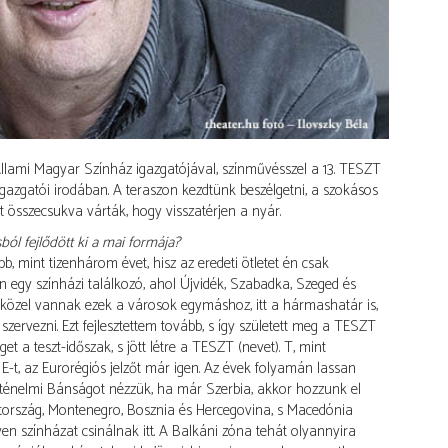
 Állami Magyar Színház igazgatójával, színművésszel a 13. TESZT
 igazgatói irodában. A teraszon kezdtünk beszélgetni, a szokásos
tt összecsukva várták, hogy visszatérjen a nyár.
l fejlődött ki a mai formája?
 mint tizenhárom évet, hisz az eredeti ötletet én csak
en egy színházi találkozó, ahol Újvidék, Szabadka, Szeged és
g közel vannak ezek a városok egymáshoz, itt a hármashatár is,
zervezni. Ezt fejlesztettem tovább, s így született meg a TESZT
t a teszt-időszak, s jött létre a TESZT (nevet). T, mint
E-t, az Eurorégiós jelzőt már igen. Az évek folyamán lassan
 történelmi Bánságot nézzük, ha már Szerbia, akkor hozzunk el
átország, Montenegro, Bosznia és Hercegovina, s Macedónia
yen színházat csinálnak itt. A Balkáni zóna tehát olyannyira