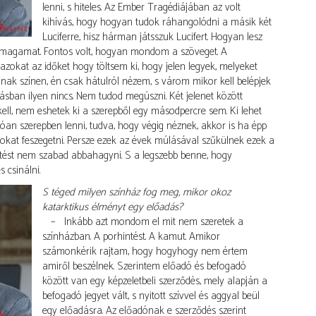
lenni, s hiteles. Az Ember Tragédiájában az volt
kihívás, hogy hogyan tudok ráhangolódni a másik két
Luciferre, hisz hárman játsszuk Lucifert. Hogyan lesz
 magamat. Fontos volt, hogyan mondom a szöveget. A
zokat az időket hogy töltsem ki, hogy jelen legyek, melyeket
nak színen, én csak hátulról nézem, s várom mikor kell belépjek
sban ilyen nincs. Nem tudod megúszni. Két jelenet között
ell, nem eshetek ki a szerepből egy másodpercre sem. Ki lehet
óan szerepben lenni, tudva, hogy végig néznek, akkor is ha épp
kat feszegetni. Persze ezek az évek múlásával szűkülnek ezek a
getést nem szabad abbahagyni. S a legszebb benne, hogy
 csinálni.
S téged milyen színház fog meg, mikor okoz
katarktikus élményt egy előadás?
– Inkább azt mondom el mit nem szeretek a
színházban. A porhintést. A kamut. Amikor
számonkérik rajtam, hogy hogyhogy nem értem
amiről beszélnek. Szerintem előadó és befogadó
között van egy képzeletbeli szerződés, mely alapján a
befogadó jegyet vált, s nyitott szívvel és aggyal beül
egy előadásra. Az előadónak e szerződés szerint