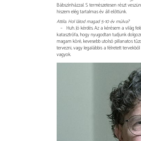
Bábszínházzal. S természetesen részt veszünk
hiszem elég tartalmas év áll előttünk.
Attila. Hol látod magad 5-10 év múlva?
– Huh. Jó kérdés. Az a kérésem a világ fel
katasztrófa, hogy nyugodtan tudjunk dolgozn
magam köré, kevesebb utolsó pillanatos tűzol
tervezni, vagy legalábbis a félretett tervekb
vagyok.