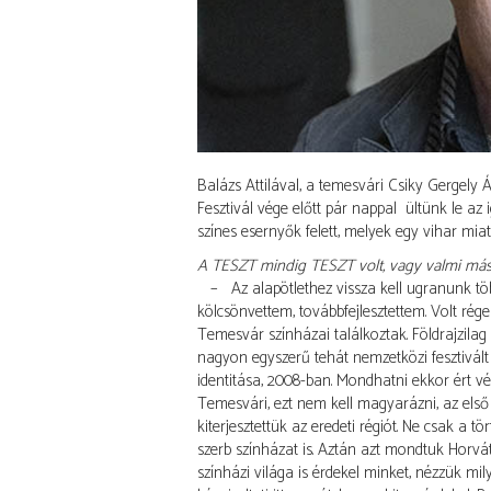
Balázs Attilával, a temesvári Csiky Gergely
Fesztivál vége előtt pár nappal ültünk le az
színes esernyők felett, melyek egy vihar mia
A TESZT mindig TESZT volt, vagy valmi másbó
– Az alapötlethez vissza kell ugranunk több,
kölcsönvettem, továbbfejlesztettem. Volt rég
Temesvár színházai találkoztak. Földrajzila
nagyon egyszerű tehát nemzetközi fesztivált s
identitása, 2008-ban. Mondhatni ekkor ért vége
Temesvári, ezt nem kell magyarázni, az első 
kiterjesztettük az eredeti régiót. Ne csak a
szerb színházat is. Aztán azt mondtuk Horv
színházi világa is érdekel minket, nézzük mil