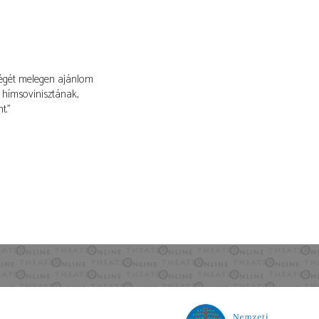
ségét melegen ajánlom
 hímsovinisztának,
t."