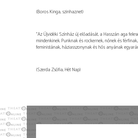
(Boros Kinga, szinhaz.net)
"Az Újvidéki Színház új előadását, a Hasszán aga fele
mindenkinek. Punknak és rockernek, nőnek és férfinak,
feministának, háziasszonynak és hős anyának egyarán
(Szerda Zsófia, Hét Nap)