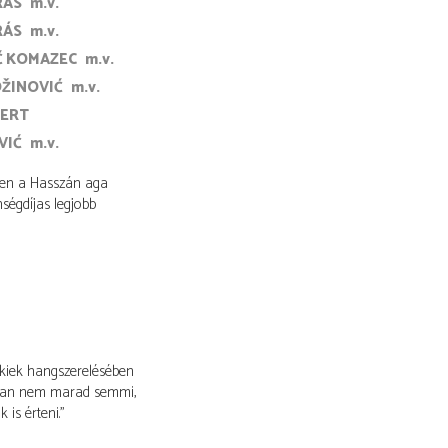
RÁS
m.v.
RÁS
m.v.
IĆ KOMAZEC
m.v.
ŽINOVIĆ
m.v.
BERT
VIĆ
m.v.
sten a Hasszán aga
nségdíjas legjobb
ékiek hangszerelésében
yban nem marad semmi,
is érteni."