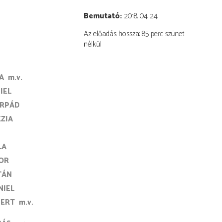
Bemutató
2018. 04. 24.
Az előadás hossza: 85 perc szünet
nélkül
A
m.v.
IEL
ÁRPÁD
ÉZIA
LA
OR
TÁN
NIEL
BERT
m.v.