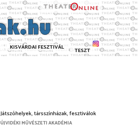
KISVÁRDAI FESZTIVÁL
TESZT
Játszóhelyek, társszínházak, fesztiválok
ÚJVIDÉKI MŰVÉSZETI AKADÉMIA
9/2020
2018/2019
2017/2018
2016/2017