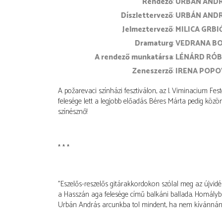
rendező
URBÁN AND
díszlettervező
URBÁN AND
jelmeztervező
MILICA GRB
dramaturg
VEDRANA BO
a rendező munkatársa
LÉNÁRD RÓ
zeneszerző
IRENA POPO
A požarevaci színházi fesztiválon, az I. Viminacium Fe
felesége lett a legjobb előadás. Béres Márta pedig közö
színésznő!
* * *
"Eszelős-reszelős gitárakkordokon szólal meg az újvid
a Hasszán aga felesége című balkáni ballada. Homál
Urbán András arcunkba tol mindent, ha nem kívánnánk 