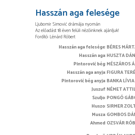
Hasszán aga felesége
Ljubomir Simović drámája nyomán
Az előadást 18 éven felüli nézőinknek ajánljuk!
Fordító
Lénárd Róbert
Hasszán aga felesége
BÉRES MÁRT
Hasszán aga
HUSZTA DÁN
Pintorović bég
MÉSZÁROS 
Hasszán aga anyja
FIGURA TER
Pintorović bég anyja
BANKA LÍVIA
Juszuf
NÉMET ATTI
Szuljo
PONGÓ GÁB
Huszo
SIRMER ZOL
Musza
GOMBOS DÁ
Ahmed
OZSVÁR RÓ