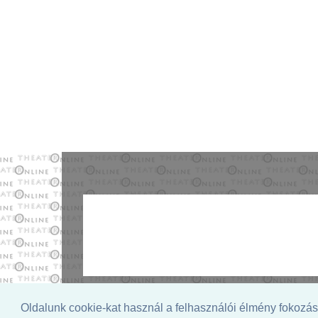
© 2026. - THEATER Online -
theater.hu
Oldalunk cookie-kat használ a felhasználói élmény fokozásá