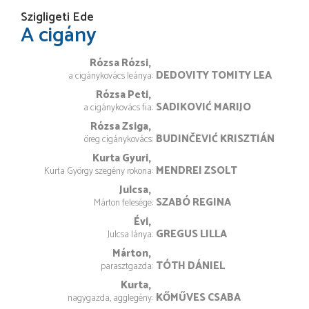
Szigligeti Ede
A cigány
Rózsa Rózsi
DEDOVITY TOMITY LEA
a cigánykovács leánya
Rózsa Peti
SADIKOVIĆ MARIJO
a cigánykovács fia
Rózsa Zsiga
BUDINČEVIĆ KRISZTIÁN
öreg cigánykovács
Kurta Gyuri
MENDREI ZSOLT
Kurta György szegény rokona
Julcsa
SZABÓ REGINA
Márton felesége
Évi
GREGUS LILLA
Julcsa lánya
Márton
TÓTH DÁNIEL
parasztgazda
Kurta
KŐMŰVES CSABA
nagygazda, agglegény