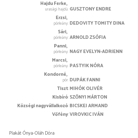
Hajdu Ferke
GUSZTONY ENDRE
urasági hajdú
Erzsi
DEDOVITY TOMITY DINA
pórleány
Sári
ARNOLD ZSÓFIA
pórleány
Panni
NAGY EVELYN-ADRIENN
pórleány
Marcsi
PASTYIK NÓRA
pórleány
Kondorné
DUPÁK FANNI
pór
Tiszt
MIHÓK OLIVÉR
Kisbíró
SZŐNYI MÁRTON
Községi nagyvállalkozó
BICSKEI ARMAND
Vőfény
VIROVKIC IVÁN
Plakát: Ónya-Oláh Dóra