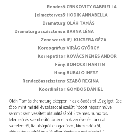
rendező
CRNKOVITY GABRIELLA
jelmeztervező
HODIK ANNABELLA
dramaturg
OLÁH TAMÁS
dramaturg asszisztense
BARNA LÉNA
zeneszerző
IFJ. KUCSERA GÉZA
koreográfus
VIRÁG GYÖRGY
korrepetitor
KOVÁCS NEMES ANDOR
fény
BOHOCKI MARTIN
hang
BUBALO INESZ
rendezőasszisztens
SZABÓ REGINA
koordinátor
GOMBOS DÁNIEL
Oláh Tamás dramaturg eképpen ír az előadásról: „Szigligeti Ede
több, mint másfél évszázaddal ezelőtt íródott népszínműve
semmit sem veszített aktualitásából. Érzelmes, humoros,
felemelő és szembesítő történet sok zenével és tánccal
szerelemről, fiatalságról, elfogadásról, kirekesztésről,