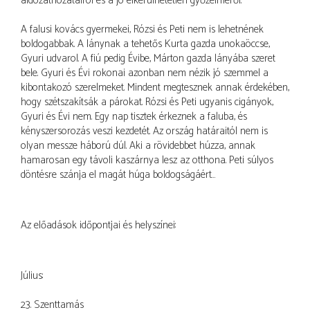
áldozathozatalról és a jó elkerülhetetlen győzelméről.”
A falusi kovács gyermekei, Rózsi és Peti nem is lehetnének
boldogabbak. A lánynak a tehetős Kurta gazda unokaöccse,
Gyuri udvarol. A fiú pedig Évibe, Márton gazda lányába szeret
bele. Gyuri és Évi rokonai azonban nem nézik jó szemmel a
kibontakozó szerelmeket. Mindent megtesznek annak érdekében,
hogy szétszakítsák a párokat. Rózsi és Peti ugyanis cigányok,
Gyuri és Évi nem. Egy nap tisztek érkeznek a faluba, és
kényszersorozás veszi kezdetét. Az ország határaitól nem is
olyan messze háború dúl. Aki a rövidebbet húzza, annak
hamarosan egy távoli kaszárnya lesz az otthona. Peti súlyos
döntésre szánja el magát húga boldogságáért…
Az előadások időpontjai és helyszínei:
Július:
23. Szenttamás