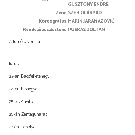
GUSZTONY ENDRE
zene
SZERDA ÁRPÁD
koreográfus
MARIN JARAMAZOVIĆ
rendezőasszisztens
PUSKÁS ZOLTÁN
A turné útvonala
Július:
23-án: Bácsfeketehegy
24-én: Kishegyes
25-én: Kavilló
26-án: Zentagunaras
27-én: Topolya