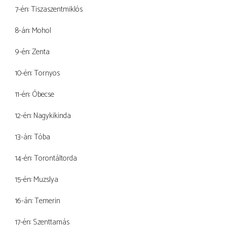
7-én: Tiszaszentmiklós
8-án: Mohol
9-én: Zenta
10-én: Tornyos
11-én: Óbecse
12-én: Nagykikinda
13-án: Tóba
14-én: Torontáltorda
15-én: Muzslya
16-án: Temerin
17-én: Szenttamás