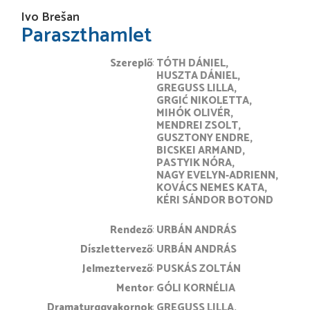
Ivo Brešan
Paraszthamlet
Szereplő
TÓTH DÁNIEL
HUSZTA DÁNIEL
GREGUSS LILLA
GRGIĆ NIKOLETTA
MIHÓK OLIVÉR
MENDREI ZSOLT
GUSZTONY ENDRE
BICSKEI ARMAND
PASTYIK NÓRA
NAGY EVELYN-ADRIENN
KOVÁCS NEMES KATA
KÉRI SÁNDOR BOTOND
rendező
URBÁN ANDRÁS
díszlettervező
URBÁN ANDRÁS
jelmeztervező
PUSKÁS ZOLTÁN
mentor
GÓLI KORNÉLIA
Dramaturggyakornok
GREGUSS LILLA