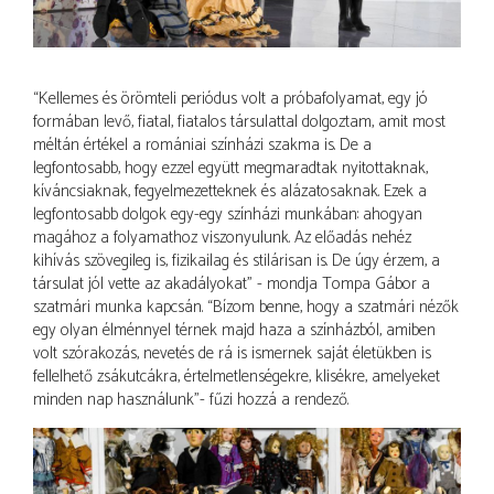
“Kellemes és örömteli periódus volt a próbafolyamat, egy jó
formában levő, fiatal, fiatalos társulattal dolgoztam, amit most
méltán értékel a romániai színházi szakma is. De a
legfontosabb, hogy ezzel együtt megmaradtak nyitottaknak,
kíváncsiaknak, fegyelmezetteknek és alázatosaknak. Ezek a
legfontosabb dolgok egy-egy színházi munkában: ahogyan
magához a folyamathoz viszonyulunk. Az előadás nehéz
kihívás szövegileg is, fizikailag és stilárisan is. De úgy érzem, a
társulat jól vette az akadályokat” - mondja Tompa Gábor a
szatmári munka kapcsán. “Bízom benne, hogy a szatmári nézők
egy olyan élménnyel térnek majd haza a színházból, amiben
volt szórakozás, nevetés de rá is ismernek saját életükben is
fellelhető zsákutcákra, értelmetlenségekre, klisékre, amelyeket
minden nap használunk”- fűzi hozzá a rendező.