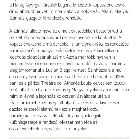
a Harag György Társulat: Eugène Ionesco A kopasz énekesnő
című abszurd művét Tompa Gábor, a Kolozsvári Állami Magyar
Színház igazgató-főrendezője rendezte.
A színházi alkotó neve az elmúlt évtizedekben összeforrott a
becketti és ionescoi abszurd remekműveivel, de konkrétan A
kopasz énekesnő című darabbal is, amelynek 1992-es rendezése
a romániai és a magyar színháztörténet egyik kiemelkedő,
legendás előadásának számít. Azóta már több nyelven is
megrendezte Ionesco remekművét, hasonló, bravúros partitura
alapján: románul a Lucian Blaga Nemzeti Színházban, a mű
eredeti nyelvén pedig a limoges-i Théâtre de l`Unionban (1996-
ban) és a párizsi Théâtre de l'Athénée Louis-Jouvet-ben (2000-
ben) láthatta a francia közönség. Magyar nyelven azonban több
mint 35 évvel a legendás kolozsvári ősváltozat után, a
szatmárnémeti közönség láthatja újra először a kivételesen
gazdag rendezői életműnek ezt a meghatározó,
paradigmatikussá vált előadását, amelynek egyik
különlegessége a rendezői olvasat mélysége és
összetéveszthetetlen, sajátos formanyelve.