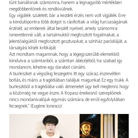
tűnt banálisnak számomra, hanem a legnagyobb mértékben
megdöbbentőnek és rendkívülinek.
Egy vígjáték született, bár a kezdeti érzés nem volt vígjáték. Erre
a kiindulópontra több dolgot is ráoltottak: a világ furcsaságának
érzését, az emberek által beszélt nyelvet, amely számomra
ismeretlenné vált, a tartalmuktól megfosztott fogalmakat, a
jelentőségüktől megfosztott gesztusokat, a színház paródiáját, a
társalgási klisék kritikáját.
Azt mondtam magamnak, hogy a legegyszerűbb elemekből
kiindulva: a számtanból, a számtan ábécéjéből, ha szabad így
mondanom, lehetne egy darabot csinálni.
A burleszket a végsőkig feszegetni. Itt egy száraz, észrevétlen
botlás, és máris a tragédiában találjuk magunkat. Ez egy trükk. A
burleszkből a tragédiába való átmenetet úgy kell megtenni, hogy
a közönség ne vegye észre. A Kopasz énekesnő szereplőinek
nincs mondanivalójuk egymás számára, de erről egyfolytában
fecsegnek.” (Eugène Ionesco)