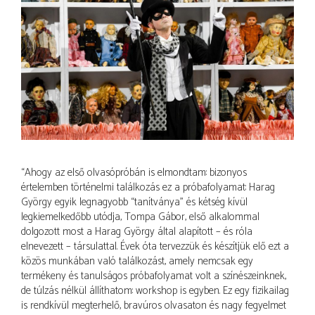
“Ahogy az első olvasópróbán is elmondtam: bizonyos
értelemben történelmi találkozás ez a próbafolyamat: Harag
György egyik legnagyobb “tanítványa” és kétség kívül
legkiemelkedőbb utódja, Tompa Gábor, első alkalommal
dolgozott most a Harag György által alapított – és róla
elnevezett – társulattal. Évek óta tervezzük és készítjük elő ezt a
közös munkában való találkozást, amely nemcsak egy
termékeny és tanulságos próbafolyamat volt a színészeinknek,
de túlzás nélkül állíthatom: workshop is egyben. Ez egy fizikailag
is rendkívül megterhelő, bravúros olvasaton és nagy fegyelmet