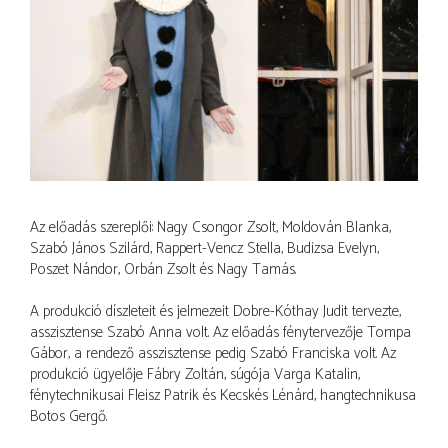
Az előadás szereplői: Nagy Csongor Zsolt, Moldován Blanka,
Szabó János Szilárd, Rappert-Vencz Stella, Budizsa Evelyn,
Poszet Nándor, Orbán Zsolt és Nagy Tamás.
A produkció díszleteit és jelmezeit Dobre-Kóthay Judit tervezte,
asszisztense Szabó Anna volt. Az előadás fénytervezője Tompa
Gábor, a rendező asszisztense pedig Szabó Franciska volt. Az
produkció ügyelője Fábry Zoltán, súgója Varga Katalin,
fénytechnikusai Fleisz Patrik és Kecskés Lénárd, hangtechnikusa
Botos Gergő.