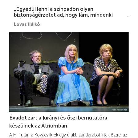
„Egyedül lenni a színpadon olyan
biztonságérzetet ad, hogy lám, mindenki
más nélkül is megvagyok magammal…”
Lovas Ildikó
Évadot zárt a Jurányi és őszi bemutatóra
készülnek az Átriumban
A Milf után a Kovács ikrek egy újabb színdarabot írtak őszre, az