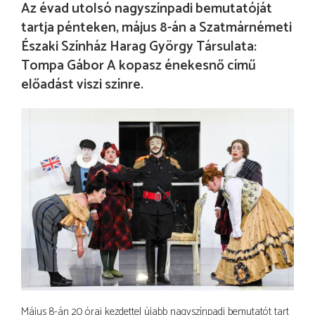
Az évad utolsó nagyszínpadi bemutatóját
tartja pénteken, május 8-án a Szatmárnémeti
Északi Színház Harag György Társulata:
Tompa Gábor A kopasz énekesnő című
előadást viszi színre.
Május 8-án 20 órai kezdettel újabb nagyszínpadi bemutatót tart