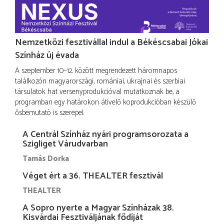
Nemzetközi fesztivállal indul a Békéscsabai Jókai
Színház új évada
A szeptember 10–12. között megrendezett háromnapos
találkozón magyarországi, romániai, ukrajnai és szerbiai
társulatok hat versenyprodukcióval mutatkoznak be, a
programban egy határokon átívelő koprodukcióban készülő
ősbemutató is szerepel.
A Centrál Színház nyári programsorozata a
Szigliget Várudvarban
Tamás Dorka
Véget ért a 36. THEALTER fesztivál
THEALTER
A Sopro nyerte a Magyar Színházak 38.
Kisvárdai Fesztiváljának fődíját