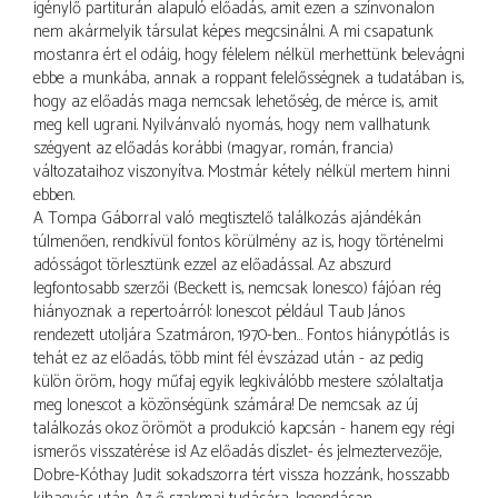
igénylő partiturán alapuló előadás, amit ezen a színvonalon
nem akármelyik társulat képes megcsinálni. A mi csapatunk
mostanra ért el odáig, hogy félelem nélkül merhettünk belevágni
ebbe a munkába, annak a roppant felelősségnek a tudatában is,
hogy az előadás maga nemcsak lehetőség, de mérce is, amit
meg kell ugrani. Nyilvánvaló nyomás, hogy nem vallhatunk
szégyent az előadás korábbi (magyar, román, francia)
változataihoz viszonyítva. Mostmár kétely nélkül mertem hinni
ebben.
A Tompa Gáborral való megtisztelő találkozás ajándékán
túlmenően, rendkívül fontos körülmény az is, hogy történelmi
adósságot törlesztünk ezzel az előadással. Az abszurd
legfontosabb szerzői (Beckett is, nemcsak Ionesco) fájóan rég
hiányoznak a repertoárról: Ionescot például Taub János
rendezett utoljára Szatmáron, 1970-ben… Fontos hiánypótlás is
tehát ez az előadás, több mint fél évszázad után - az pedig
külön öröm, hogy műfaj egyik legkiválóbb mestere szólaltatja
meg Ionescot a közönségünk számára! De nemcsak az új
találkozás okoz örömöt a produkció kapcsán - hanem egy régi
ismerős visszatérése is! Az előadás díszlet- és jelmeztervezője,
Dobre-Kóthay Judit sokadszorra tért vissza hozzánk, hosszabb