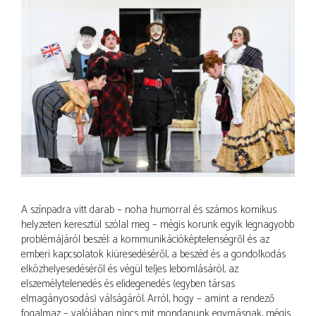
A színpadra vitt darab – noha humorral és számos komikus
helyzeten keresztül szólal meg – mégis korunk egyik legnagyobb
problémájáról beszél: a kommunikációképtelenségről és az
emberi kapcsolatok kiüresedéséről, a beszéd és a gondolkodás
elközhelyesedéséről és végül teljes lebomlásáról, az
elszemélytelenedés és elidegenedés (egyben társas
elmagányosodás) válságáról. Arról, hogy – amint a rendező
fogalmaz – valójában nincs mit mondanunk egymásnak, mégis