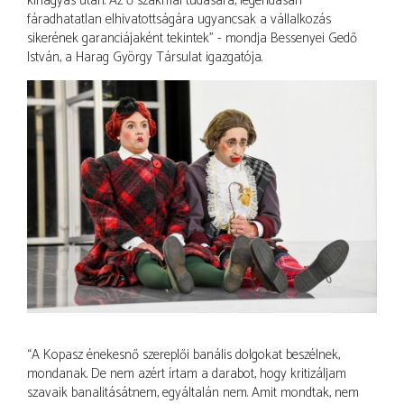
kihagyás után. Az ő szakmai tudására, legendásan
fáradhatatlan elhivatottságára ugyancsak a vállalkozás
sikerének garanciájaként tekintek” - mondja Bessenyei Gedő
István, a Harag György Társulat igazgatója.
“A Kopasz énekesnő szereplői banális dolgokat beszélnek,
mondanak. De nem azért írtam a darabot, hogy kritizáljam
szavaik banalitását:nem, egyáltalán nem. Amit mondtak, nem