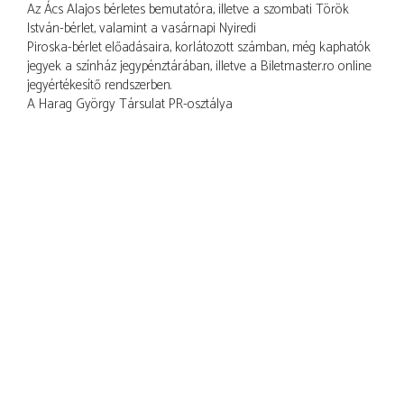
Az Ács Alajos bérletes bemutatóra, illetve a szombati Török
István-bérlet, valamint a vasárnapi Nyiredi
Piroska-bérlet előadásaira, korlátozott számban, még kaphatók
jegyek a színház jegypénztárában, illetve a Biletmaster.ro online
jegyértékesítő rendszerben.
A Harag György Társulat PR-osztálya