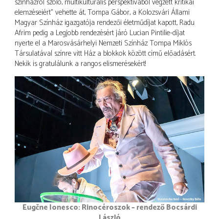
színházról szóló, multikulturális perspektívából végzett kritikai
elemzéseiért” vehette át, Tompa Gábor, a Kolozsvári Állami
Magyar Színház igazgatója rendezői életműdíjat kapott, Radu
Afrim pedig a Legjobb rendezésért járó Lucian Pintilie-díjat
nyerte el a Marosvásárhelyi Nemzeti Színház Tompa Miklós
Társulatával színre vitt Ház a blokkok között című előadásért.
Nekik is gratulálunk a rangos elismerésekért!
Eugčne Ionesco: Rinocéroszok – rendező Bocsárdi
László