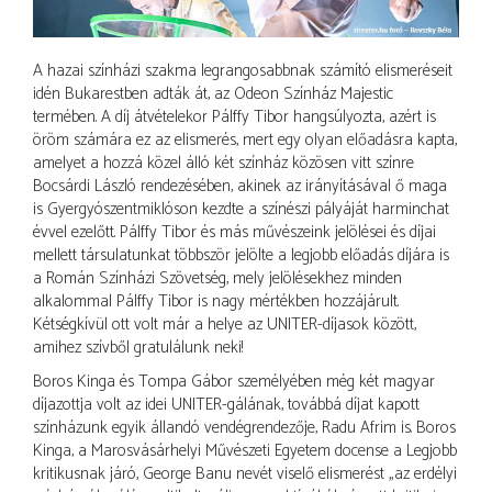
A hazai színházi szakma legrangosabbnak számító elismeréseit
idén Bukarestben adták át, az Odeon Színház Majestic
termében. A díj átvételekor Pálffy Tibor hangsúlyozta, azért is
öröm számára ez az elismerés, mert egy olyan előadásra kapta,
amelyet a hozzá közel álló két színház közösen vitt színre
Bocsárdi László rendezésében, akinek az irányításával ő maga
is Gyergyószentmiklóson kezdte a színészi pályáját harminchat
évvel ezelőtt. Pálffy Tibor és más művészeink jelölései és díjai
mellett társulatunkat többször jelölte a legjobb előadás díjára is
a Román Színházi Szövetség, mely jelölésekhez minden
alkalommal Pálffy Tibor is nagy mértékben hozzájárult.
Kétségkívül ott volt már a helye az UNITER-díjasok között,
amihez szívből gratulálunk neki!
Boros Kinga és Tompa Gábor személyében még két magyar
díjazottja volt az idei UNITER-gálának, továbbá díjat kapott
színházunk egyik állandó vendégrendezője, Radu Afrim is. Boros
Kinga, a Marosvásárhelyi Művészeti Egyetem docense a Legjobb
kritikusnak járó, George Banu nevét viselő elismerést „az erdélyi