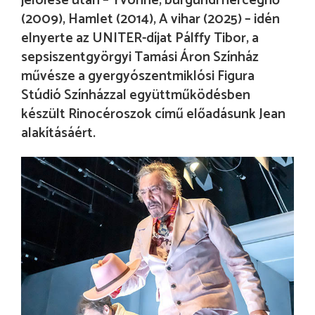
jelölése után – Yvonne, burgundi hercegnő
(2009), Hamlet (2014), A vihar (2025) – idén
elnyerte az UNITER-díjat Pálffy Tibor, a
sepsiszentgyörgyi Tamási Áron Színház
művésze a gyergyószentmiklósi Figura
Stúdió Színházzal együttműködésben
készült Rinocéroszok című előadásunk Jean
alakításáért.