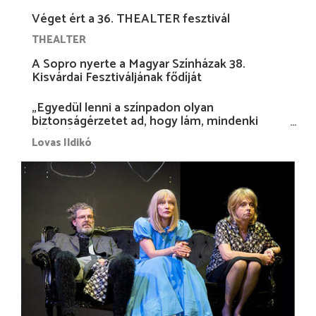
Véget ért a 36. THEALTER fesztivál
THEALTER
A Sopro nyerte a Magyar Színházak 38.
Kisvárdai Fesztiváljának fődíját
„Egyedül lenni a színpadon olyan
biztonságérzetet ad, hogy lám, mindenki
más nélkül is megvagyok magammal…”
Lovas Ildikó