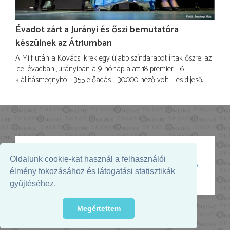
Évadot zárt a Jurányi és őszi bemutatóra
készülnek az Átriumban
A Milf után a Kovács ikrek egy újabb színdarabot írtak őszre, az
idei évadban Jurányiban a 9 hónap alatt 18 premier - 6
kiállításmegnyitó - 355 előadás - 30.000 néző volt – és díjeső.
Oldalunk cookie-kat használ a felhasználói
Az oldal megjelenését támogatja:
élmény fokozásához és látogatási statisztikák
gyűjtéséhez.
Megértettem
© 2026. - THEATER Online -
theater.hu