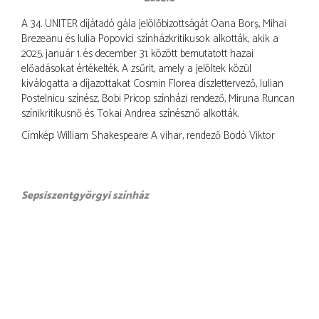
A 34. UNITER díjátadó gála jelölőbizottságát Oana Borș, Mihai
Brezeanu és Iulia Popovici színházkritikusok alkották, akik a
2025. január 1. és december 31. között bemutatott hazai
előadásokat értékelték. A zsűrit, amely a jelöltek közül
kiválogatta a díjazottakat Cosmin Florea díszlettervező, Iulian
Postelnicu színész, Bobi Pricop színházi rendező, Miruna Runcan
színikritikusnő és Tokai Andrea színésznő alkották.
Címkép: William Shakespeare: A vihar, rendező Bodó Viktor
Sepsiszentgyörgyi színház