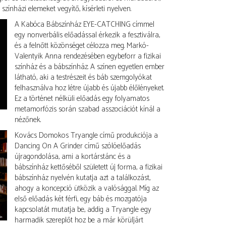
 színházi elemeket vegyítő, kísérleti nyelven.
A Kabóca Bábszínház EYE-CATCHING címmel
egy nonverbális előadással érkezik a fesztiválra,
és a felnőtt közönséget célozza meg. Markó-
Valentyik Anna rendezésében egybeforr a fizikai
színház és a bábszínház. A színen egyetlen ember
látható, aki a testrészeit és báb szemgolyókat
felhasználva hoz létre újabb és újabb élőlényeket.
Ez a történet nélküli előadás egy folyamatos
metamorfózis során szabad asszociációt kínál a
nézőnek.
Kovács Domokos Tryangle című produkciója a
Dancing On A Grinder című szólóelőadás
újragondolása, ami a kortárstánc és a
bábszínház kettőséből született új forma, a fizikai
bábszínház nyelvén kutatja azt a találkozást,
ahogy a koncepció ütközik a valósággal. Míg az
első előadás két férfi, egy báb és mozgatója
kapcsolatát mutatja be, addig a Tryangle egy
harmadik szereplőt hoz be a már körüljárt