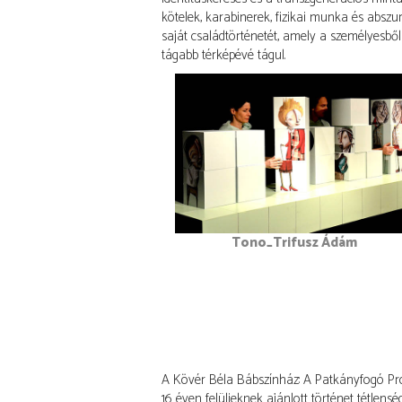
kötelek, karabinerek, fizikai munka és abszu
saját családtörténetét, amely a személyesből
tágabb térképévé tágul.
Tono_Trifusz Ádám
A Kövér Béla Bábszínház: A Patkányfogó Proj
16 éven felülieknek ajánlott történet tétlens