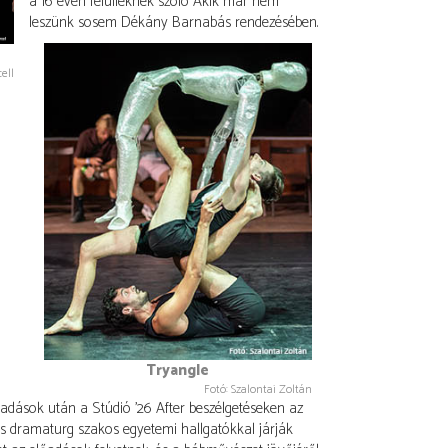
a 16 éven felülieknek szóló Akik már nem
leszünk sosem Dékány Barnabás rendezésében.
ell
Tryangle
Fotó: Szalontai Zoltán
őadások után a Stúdió ’26 After beszélgetéseken az
és dramaturg szakos egyetemi hallgatókkal járják