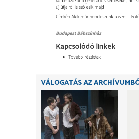
körbe azokat a generációs kérdéseket, amike
új útjairól is szó esik majd.
Címkép: Akik már nem leszünk sosem – Fotó:
Budapest Bábszínház
Kapcsolódó linkek
További részletek
VÁLOGATÁS AZ ARCHÍVUMB