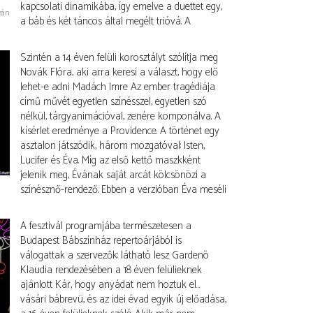
kapcsolati dinamikába, így emelve a duettet egy,
ván
a báb és két táncos által megélt trióvá. A
Szintén a 14 éven felüli korosztályt szólítja meg
Novák Flóra, aki arra keresi a választ, hogy elő
lehet-e adni Madách Imre Az ember tragédiája
című művét egyetlen színésszel, egyetlen szó
nélkül, tárgyanimációval, zenére komponálva. A
kísérlet eredménye a Providence. A történet egy
asztalon játszódik, három mozgatóval: Isten,
Lucifer és Éva. Míg az első kettő maszkként
jelenik meg, Évának saját arcát kölcsönözi a
színésznő-rendező. Ebben a verzióban Éva meséli
A fesztivál programjába természetesen a
Budapest Bábszínház repertoárjából is
válogattak a szervezők: látható lesz Gardenö
Klaudia rendezésében a 18 éven felülieknek
ajánlott Kár, hogy anyádat nem hoztuk el…
vásári bábrevü, és az idei évad egyik új előadása,