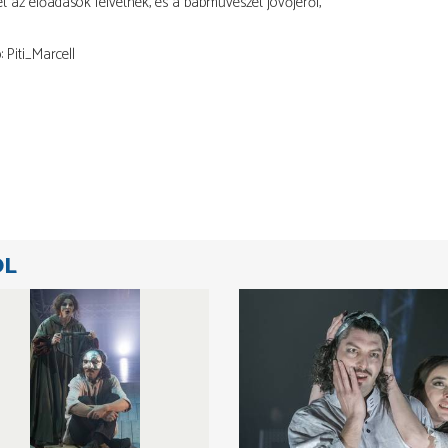
t az előadások felvetnek, és a bábművészet jövőjéről,
 Piti_Marcell
ÓL