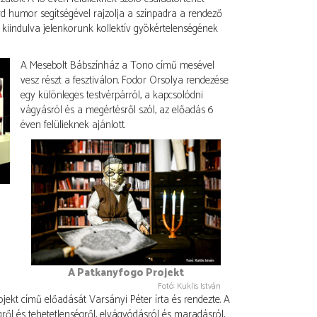
rd humor segítségével rajzolja a színpadra a rendező
 kiindulva jelenkorunk kollektív gyökértelenségének
A Mesebolt Bábszínház a Tono című mesével
vesz részt a fesztiválon. Fodor Orsolya rendezése
egy különleges testvérpárról, a kapcsolódni
vágyásról és a megértésről szól, az előadás 6
éven felülieknek ajánlott.
A Patkanyfogo Projekt
Fotó: Kuklis István
ekt című előadását Varsányi Péter írta és rendezte. A
égről és tehetetlenségről, elvágyódásról és maradásról,