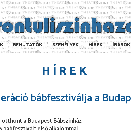
AK
BEMUTATÓK
SZEMÉLYEK
HÍREK
ÍRÁSOK
HÍREK
Neráció bábfesztiválja a Bud
ad otthont a Budapest Bábszínház
26 bábfesztivált első alkalommal