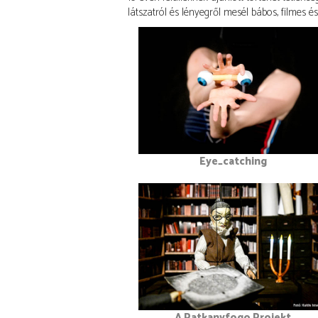
látszatról és lényegről mesél bábos, filmes és
Eye_catching
A Patkanyfogo Projekt