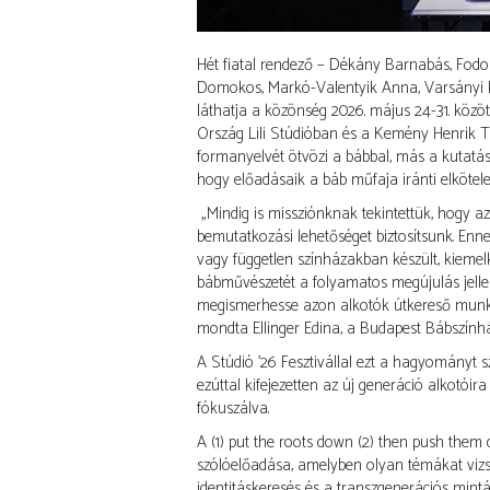
Hét fiatal rendező – Dékány Barnabás, Fodo
Domokos, Markó-Valentyik Anna, Varsányi Pé
láthatja a közönség 2026. május 24-31. közö
Ország Lili Stúdióban és a Kemény Henrik 
formanyelvét ötvözi a bábbal, más a kutatás 
hogy előadásaik a báb műfaja iránti elköteleze
„Mindig is missziónknak tekintettük, hogy a
bemutatkozási lehetőséget biztosítsunk. Enne
vagy független színházakban készült, kiemel
bábművészetét a folyamatos megújulás jellem
megismerhesse azon alkotók útkereső munkái
mondta Ellinger Edina, a Budapest Bábszínhá
A Stúdió ’26 Fesztivállal ezt a hagyományt s
ezúttal kifejezetten az új generáció alkotóir
fókuszálva.
A (1) put the roots down (2) then push them 
szólóelőadása, amelyben olyan témákat vizsg
identitáskeresés és a transzgenerációs mintá