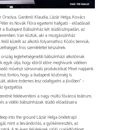
r Orsolya, Gardenö Klaudia, Lázár Helga, Kovács
ter és Novák Flóra egyetemi hallgató - előadásait
tt a Budapest Bábszínház két stúdiószínpadán, az
Teremben. Van köztük, aki a mozgásszínház
felől közelít az alkotói folyamathoz. Közös bennük,
ttséggel, friss szemlélettel készülnek.
z ország legtehetségesebb bábszínházi alkotóinak
k egyik útja, hogy időről időre meghívunk vidéken
kedő művészi színvonalú produkciókat. Mivel napjaink
zi, fontos, hogy a budapesti közönség is
t, akikre érdemes lesz odafigyelni a jövőben” –
z igazgatója.
zeretné feleleveníteni a nagy múltú fővárosi teátrum,
a és a vidéki bábszínházak stúdió előadásaira
deep into the ground Lázár Helga önéletrajzi
ál, mint a bevándorlás, a gyökéreresztés, az
zatok. A 16 éven felülieknek szóló családtörténet