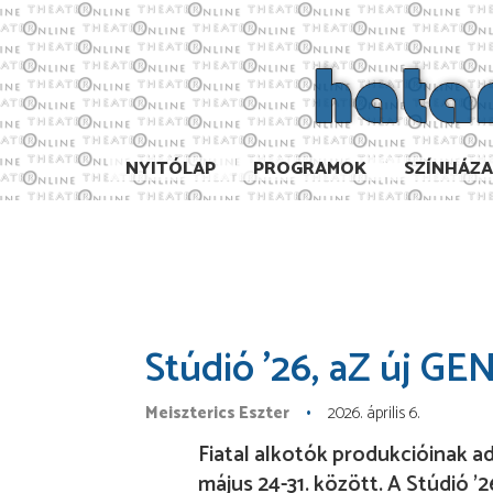
NYITÓLAP
PROGRAMOK
SZÍNHÁZ
Stúdió ’26, aZ új GE
Meiszterics Eszter
2026. április 6.
Fiatal alkotók produkcióinak 
május 24-31. között. A Stúdió ’