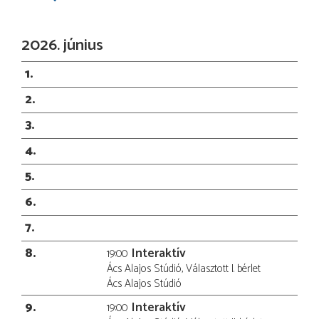
2026. június
1
2
3
4
5
6
7
8
Interaktív
19:00
Ács Alajos Stúdió, Választott I. bérlet
Ács Alajos Stúdió
9
Interaktív
19:00