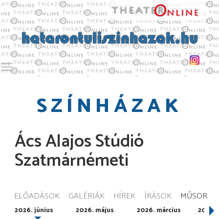
Toggle main menu visibility
SZÍNHÁZAK
Ács Alajos Stúdió
Szatmárnémeti
ELŐADÁSOK
GALÉRIÁK
HÍREK
ÍRÁSOK
MŰSOR
2026. június
2026. május
2026. március
2026. 