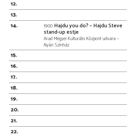
12
13
14
Hajdu you do? – Hajdu Steve
19:00
stand-up estje
Arad Megyei Kulturális Központ udvara –
Nyári Színház
15
16
17
18
19
20
21
22