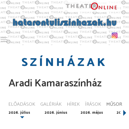
Toggle main menu visibility
SZÍNHÁZAK
Aradi Kamaraszínház
ELŐADÁSOK
GALÉRIÁK
HÍREK
ÍRÁSOK
MŰSOR
2026. július
2026. június
2026. május
2026. á