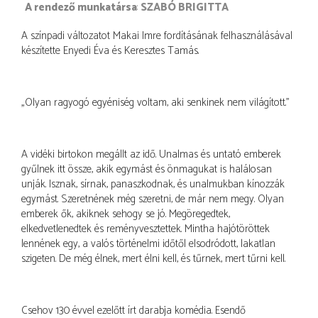
a rendező munkatársa
SZABÓ BRIGITTA
A színpadi változatot Makai Imre fordításának felhasználásával
készítette Enyedi Éva és Keresztes Tamás.
„Olyan ragyogó egyéniség voltam, aki senkinek nem világított.”
A vidéki birtokon megállt az idő. Unalmas és untató emberek
gyűlnek itt össze, akik egymást és önmagukat is halálosan
unják. Isznak, sírnak, panaszkodnak, és unalmukban kínozzák
egymást. Szeretnének még szeretni, de már nem megy. Olyan
emberek ők, akiknek sehogy se jó. Megöregedtek,
elkedvetlenedtek és reményvesztettek. Mintha hajótöröttek
lennének egy, a valós történelmi időtől elsodródott, lakatlan
szigeten. De még élnek, mert élni kell, és tűrnek, mert tűrni kell.
Csehov 130 évvel ezelőtt írt darabja komédia. Esendő