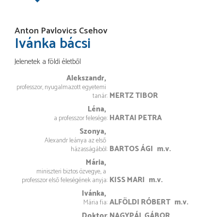
Anton Pavlovics Csehov
Ivánka bácsi
Jelenetek a földi életből
Alekszandr
professzor, nyugalmazott egyetemi 
MERTZ TIBOR
tanár
Léna
HARTAI PETRA
a professzor felesége
Szonya
Alexandr leánya az első 
BARTOS ÁGI
m.v.
házasságából
Mária
miniszteri biztos özvegye, a 
KISS MARI
m.v.
professzor első feleségének anyja
Ivánka
ALFÖLDI RÓBERT
m.v.
Mária fia
Doktor
NAGYPÁL GÁBOR