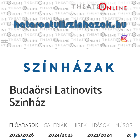
Toggle main menu visibility
SZÍNHÁZAK
Budaörsi Latinovits
Színház
ELŐADÁSOK
GALÉRIÁK
HÍREK
ÍRÁSOK
MŰSOR
2025/2026
2024/2025
2023/2024
2022/