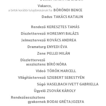
Vakarcs
BÖRÖNDI BENCE
a birtok korábbi tulajdonosának fia
Dadus
TAKÁCS KATALIN
rendező
KERESZTES TAMÁS
díszlettervező
HORESNYI BALÁZS
jelmeztervező
KOVÁCS ANDREA
dramaturg
ENYEDI ÉVA
zene
PELLEI MILÁN
díszlettervező 
asszisztens
BÍRÓ NÓRA
videó
TÖRÖK MARCELL
világítástervező
SZIEBERT SEBESTYÉN
súgó
HASELBACH IVETT GABRIELLA
ügyelő
ZSOVÁK KÁROLY
rendezőasszisztens 
gyakornok
BODAI GRÉTA JOZEFA