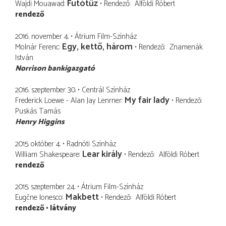
Futótűz
Wajdi Mouawad
Rendező
Alföldi Róbert
rendező
2016. november 4.
Átrium Film-Színház
Egy, kettő, három
Molnár Ferenc
Rendező
Znamenák
István
Norrison bankigazgató
2016. szeptember 30.
Centrál Színház
My fair lady
Frederick Loewe - Alan Jay Lenrner
Rendező
Puskás Tamás
Henry Higgins
2015. október 4.
Radnóti Színház
Lear király
William Shakespeare
Rendező
Alföldi Róbert
rendező
2015. szeptember 24.
Átrium Film-Színház
Makbett
Eugčne Ionesco
Rendező
Alföldi Róbert
rendező
látvány