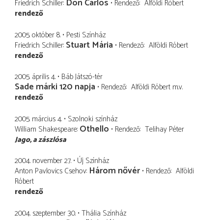
Don Carlos
Friedrich Schiller
Rendező
Alföldi Róbert
rendező
2005. október 8.
Pesti Színház
Stuart Mária
Friedrich Schiller
Rendező
Alföldi Róbert
rendező
2005. április 4.
Báb Játszó-tér
Sade márki 120 napja
Rendező
Alföldi Róbert
m.v.
rendező
2005. március 4.
Szolnoki színház
Othello
William Shakespeare
Rendező
Telihay Péter
Jago
a zászlósa
2004. november 27.
Új Színház
Három nővér
Anton Pavlovics Csehov
Rendező
Alföldi
Róbert
rendező
2004. szeptember 30.
Thália Színház