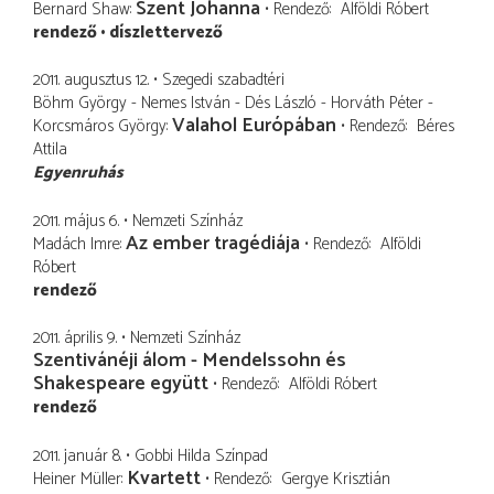
Szent Johanna
Bernard Shaw
Rendező
Alföldi Róbert
rendező
díszlettervező
2011. augusztus 12.
Szegedi szabadtéri
Böhm György - Nemes István - Dés László - Horváth Péter -
Valahol Európában
Korcsmáros György
Rendező
Béres
Attila
Egyenruhás
2011. május 6.
Nemzeti Színház
Az ember tragédiája
Madách Imre
Rendező
Alföldi
Róbert
rendező
2011. április 9.
Nemzeti Színház
Szentivánéji álom - Mendelssohn és
Shakespeare együtt
Rendező
Alföldi Róbert
rendező
2011. január 8.
Gobbi Hilda Színpad
Kvartett
Heiner Müller
Rendező
Gergye Krisztián