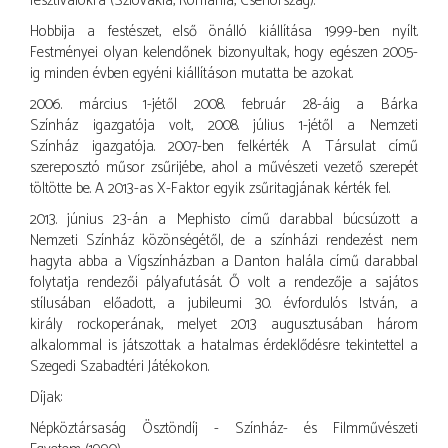
fesztiválokra (Szlovákia, Románia, Csehország).
Hobbija a festészet, első önálló kiállítása 1999-ben nyílt.
Festményei olyan kelendőnek bizonyultak, hogy egészen 2005-
ig minden évben egyéni kiállításon mutatta be azokat.
2006. március 1-jétől 2008. február 28-áig a Bárka
Színház igazgatója volt, 2008. július 1-jétől a Nemzeti
Színház igazgatója. 2007-ben felkérték A Társulat című
szereposztó műsor zsűrijébe, ahol a művészeti vezető szerepét
töltötte be. A 2013-as X-Faktor egyik zsűritagjának kérték fel.
2013. június 23-án a Mephisto című darabbal búcsúzott a
Nemzeti Színház közönségétől, de a színházi rendezést nem
hagyta abba a Vígszínházban a Danton halála című darabbal
folytatja rendezői pályafutását. Ő volt a rendezője a sajátos
stílusában előadott, a jubileumi 30. évfordulós István, a
király rockoperának, melyet 2013 augusztusában három
alkalommal is játszottak a hatalmas érdeklődésre tekintettel a
Szegedi Szabadtéri Játékokon.
Díjak:
Népköztársaság Ösztöndíj - Színház- és Filmművészeti