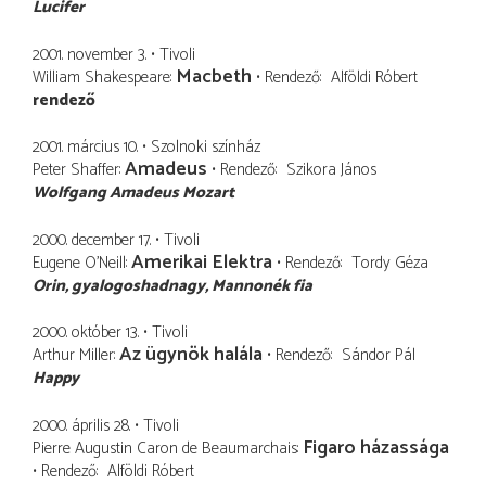
Lucifer
2001. november 3.
Tivoli
Macbeth
William Shakespeare
Rendező
Alföldi Róbert
rendező
2001. március 10.
Szolnoki színház
Amadeus
Peter Shaffer
Rendező
Szikora János
Wolfgang Amadeus Mozart
2000. december 17.
Tivoli
Amerikai Elektra
Eugene O'Neill
Rendező
Tordy Géza
Orin
gyalogoshadnagy, Mannonék fia
2000. október 13.
Tivoli
Az ügynök halála
Arthur Miller
Rendező
Sándor Pál
Happy
2000. április 28.
Tivoli
Figaro házassága
Pierre Augustin Caron de Beaumarchais
Rendező
Alföldi Róbert