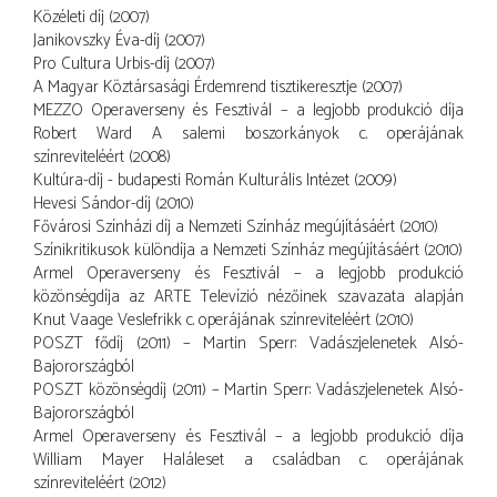
Közéleti díj (2007)
Janikovszky Éva-díj (2007)
Pro Cultura Urbis-díj (2007)
A Magyar Köztársasági Érdemrend tisztikeresztje (2007)
MEZZO Operaverseny és Fesztivál – a legjobb produkció díja
Robert Ward A salemi boszorkányok c. operájának
színreviteléért (2008)
Kultúra-díj - budapesti Román Kulturális Intézet (2009)
Hevesi Sándor-díj (2010)
Fővárosi Színházi díj a Nemzeti Színház megújításáért (2010)
Színikritikusok különdíja a Nemzeti Színház megújításáért (2010)
Armel Operaverseny és Fesztivál – a legjobb produkció
közönségdíja az ARTE Televízió nézőinek szavazata alapján
Knut Vaage Veslefrikk c. operájának színreviteléért (2010)
POSZT fődíj (2011) – Martin Sperr: Vadászjelenetek Alsó-
Bajorországból
POSZT közönségdíj (2011) – Martin Sperr: Vadászjelenetek Alsó-
Bajorországból
Armel Operaverseny és Fesztivál – a legjobb produkció díja
William Mayer Haláleset a családban c. operájának
színreviteléért (2012)