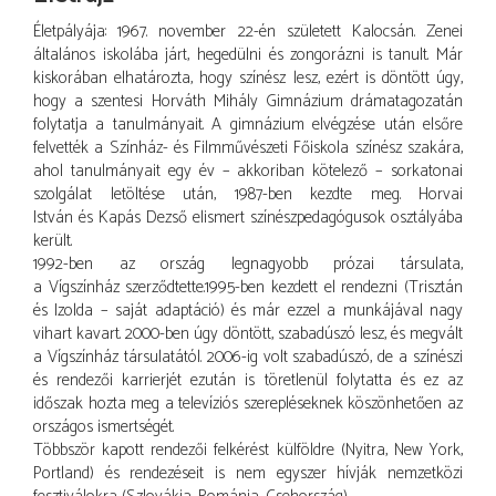
Életpályája: 1967. november 22-én született Kalocsán. Zenei
általános iskolába járt, hegedülni és zongorázni is tanult. Már
kiskorában elhatározta, hogy színész lesz, ezért is döntött úgy,
hogy a szentesi Horváth Mihály Gimnázium drámatagozatán
folytatja a tanulmányait. A gimnázium elvégzése után elsőre
felvették a Színház- és Filmművészeti Főiskola színész szakára,
ahol tanulmányait egy év – akkoriban kötelező – sorkatonai
szolgálat letöltése után, 1987-ben kezdte meg. Horvai
István és Kapás Dezső elismert színészpedagógusok osztályába
került.
1992-ben az ország legnagyobb prózai társulata,
a Vígszínház szerződtette.1995-ben kezdett el rendezni (Trisztán
és Izolda – saját adaptáció) és már ezzel a munkájával nagy
vihart kavart. 2000-ben úgy döntött, szabadúszó lesz, és megvált
a Vígszínház társulatától. 2006-ig volt szabadúszó, de a színészi
és rendezői karrierjét ezután is töretlenül folytatta és ez az
időszak hozta meg a televíziós szerepléseknek köszönhetően az
országos ismertségét.
Többször kapott rendezői felkérést külföldre (Nyitra, New York,
Portland) és rendezéseit is nem egyszer hívják nemzetközi