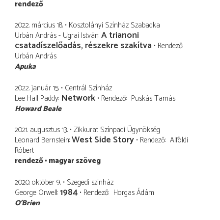
rendező
2022. március 18.
Kosztolányi Színház Szabadka
A trianoni
Urbán András - Ugrai István
csatadíszelőadás, részekre szakítva
Rendező
Urbán András
Apuka
2022. január 15.
Centrál Színház
Network
Lee Hall Paddy
Rendező
Puskás Tamás
Howard Beale
2021. augusztus 13.
Zikkurat Színpadi Ügynökség
West Side Story
Leonard Bernstein
Rendező
Alföldi
Róbert
rendező
magyar szöveg
2020. október 9.
Szegedi színház
1984
George Orwell
Rendező
Horgas Ádám
O’Brien