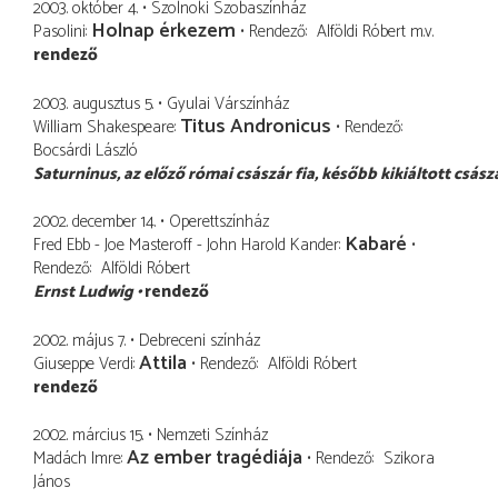
2003. október 4.
Szolnoki Szobaszínház
Holnap érkezem
Pasolini
Rendező
Alföldi Róbert
m.v.
rendező
2003. augusztus 5.
Gyulai Várszínház
Titus Andronicus
William Shakespeare
Rendező
Bocsárdi László
Saturninus
az előző római császár fia, később kikiáltott csász
2002. december 14.
Operettszínház
Kabaré
Fred Ebb - Joe Masteroff - John Harold Kander
Rendező
Alföldi Róbert
Ernst Ludwig
rendező
2002. május 7.
Debreceni színház
Attila
Giuseppe Verdi
Rendező
Alföldi Róbert
rendező
2002. március 15.
Nemzeti Színház
Az ember tragédiája
Madách Imre
Rendező
Szikora
János