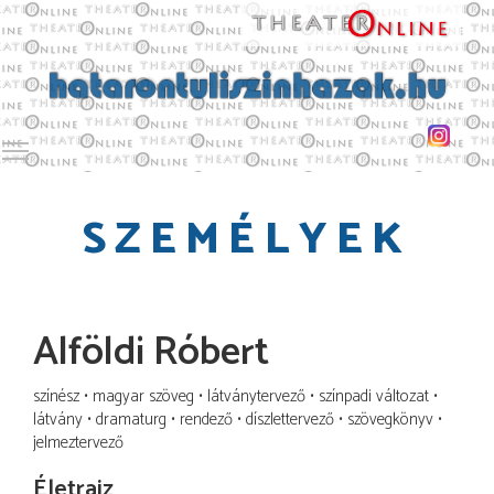
Toggle main menu visibility
SZEMÉLYEK
Alföldi Róbert
színész
magyar szöveg
látványtervező
színpadi változat
látvány
dramaturg
rendező
díszlettervező
szövegkönyv
jelmeztervező
Életrajz