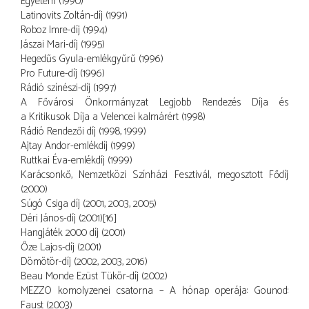
Egyetem (1990)
Latinovits Zoltán-díj (1991)
Roboz Imre-díj (1994)
Jászai Mari-díj (1995)
Hegedűs Gyula-emlékgyűrű (1996)
Pro Future-díj (1996)
Rádió színészi-díj (1997)
A Fővárosi Önkormányzat Legjobb Rendezés Díja és
a Kritikusok Díja a Velencei kalmárért (1998)
Rádió Rendezői díj (1998, 1999)
Ajtay Andor-emlékdíj (1999)
Ruttkai Éva-emlékdíj (1999)
Karácsonkő, Nemzetközi Színházi Fesztivál, megosztott Fődíj
(2000)
Súgó Csiga díj (2001, 2003, 2005)
Déri János-díj (2001)[16]
Hangjáték 2000 díj (2001)
Őze Lajos-díj (2001)
Dömötör-díj (2002, 2003, 2016)
Beau Monde Ezüst Tükör-díj (2002)
MEZZO komolyzenei csatorna – A hónap operája: Gounod:
Faust (2003)