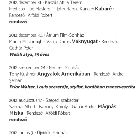
2012. december 31.
Kaszás Attila Terem
Kabaré
Fred Ebb - Joe Masteroff - John Harold Kander
Rendező
Alföldi Róbert
rendező
2012. december 30.
Átrium Film-Színház
Vaknyugat
Martin McDonagh - Varró Dániel
Rendező
Gothár Péter
Welsh atya
35 éves
2012. szeptember 28.
Nemzeti Színház
Angyalok Amerikában
Tony Kushner
Rendező
Andrei
Şerban
Prior Walter
Louis szeretője, stylist, korábban transzvesztita 
2012. augusztus 17.
Szegedi szabadtéri
Mágnás
Szirmai Albert - Bakonyi Károly - Gábor Andor
Miska
Rendező
Alföldi Róbert
rendező
2012. június 3.
Újvidéki Színház