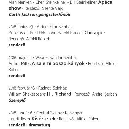
Apáca
Alan Menken - Cheri Steinkellner - Bill Steinkellner
show
Rendező
Szente Vajk
Curtis Jackson
gengszterfőnök
2018. június 23.
Átrium Film-Színház
Chicago
Bob Fosse - Fred Ebb - John Harold Kander
Rendező
Alföldi Róbert
rendező
2018. május 11.
Weöres Sándor Színház
A salemi boszorkányok
Arthur Miller
Rendező
Alföldi
Róbert
rendező
2018. február 18.
Radnóti Színház
III. Richárd
William Shakespeare
Rendező
Andrei Şerban
Szereplő
2018. január 6.
Centrál Színház Kisszínpad
Kísértetek
Henrik Ibsen
Rendező
Alföldi Róbert
rendező
dramaturg