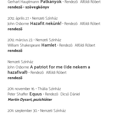
Patkányok
Gerhart Hauptmann
Rendező
Alföldi Róbert
rendező
szövegkönyv
2012. április 27.
Nemzeti Színház
Hazafit nekünk!
John Osborne
Rendező
Alföldi Róbert
rendező
2012. március 23.
Nemzeti Színház
Hamlet
William Shakespeare
Rendező
Alföldi Róbert
rendező
Nemzeti Színház
A patriot for me (Ide nekem a
John Osborne
hazafival!)
Rendező
Alföldi Róbert
rendező
2011. november 16.
Thália Színház
Equus
Peter Shaffer
Rendező
Dicső Dániel
Martin Dysart
pszichiáter
2011. szeptember 30.
Nemzeti Színház