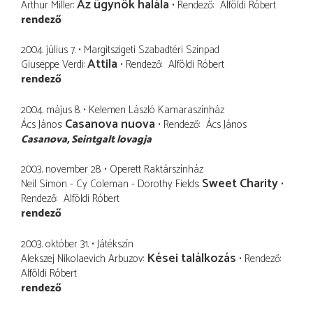
Az ügynök halála
Arthur Miller
Rendező
Alföldi Róbert
rendező
2004. július 7.
Margitszigeti Szabadtéri Színpad
Attila
Giuseppe Verdi
Rendező
Alföldi Róbert
rendező
2004. május 8.
Kelemen László Kamaraszínház
Casanova nuova
Ács János
Rendező
Ács János
Casanova
Seintgalt lovagja
2003. november 28.
Operett Raktárszínház
Sweet Charity
Neil Simon - Cy Coleman - Dorothy Fields
Rendező
Alföldi Róbert
rendező
2003. október 31.
Játékszín
Kései találkozás
Alekszej Nikolaevich Arbuzov
Rendező
Alföldi Róbert
rendező