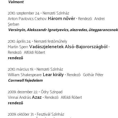
Valmont
2010. szeptember 24.
Nemzeti Színház
Három nővér
Anton Pavlovics Csehov
Rendező
Andrei
Şerban
Versinyin, Alekszandr Ignatyevics
alezredes, ütegparancsnok
2010. április 24.
Nemzeti festőműhely
Vadászjelenetek Alsó-Bajorországból
Martin Sperr
Rendező
Alföldi Róbert
rendező
2010. március 19.
Nemzeti Színház
Lear király
William Shakespeare
Rendező
Gothár Péter
Cornwall fejedelem
2009. december 22.
Ódry Színpad
Azaz
Vinnai András
Rendező
Alföldi Róbert
rendező
2009. október 31.
Fesztivál Színház