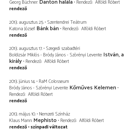
Danton halála
Georg Büchner
Rendező
Alföldi Róbert
rendező
2013. augusztus 25.
Szentendrei Teátrum
Bánk bán
Katona József
Rendező
Alföldi Róbert
rendező
2013. augusztus 17.
Szegedi szabadtéri
István, a
Boldizsár Miklós - Bródy János - Szörényi Levente
király
Rendező
Alföldi Róbert
rendező
2013. június 14.
RaM Colosseum
Kőműves Kelemen
Bródy János - Szörényi Levente
Rendező
Alföldi Róbert
rendező
2013. május 10.
Nemzeti Színház
Mephisto
Klaus Mann
Rendező
Alföldi Róbert
rendező
színpadi változat