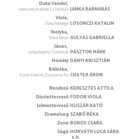
Duka Vendel
JANKA BARNABÁS
vasműves és kovács a faluban
Viola
LOSONCZI KATALIN
Duka felesége
Ibolyka
GULYÁS GABRIELLA
Duka lánya
János
PÁSZTOR MÁRK
szolgalegény Czintosnál
Homály
DÁNYI KRISZTIÁN
Bálintka
CHATER ÁRON
Kundi Kund és Zsuzsanna fia
rendező
KERESZTES ATTILA
díszlettervező
FODOR VIOLA
jelmeztervező
HUSZÁR KATÓ
dramaturg
SZABÓ RÉKA
zene
BOROS CSABA
súgó
HORVÁTH LUCA SÁRA
e.h.