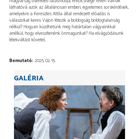
magyarság őseredeti látásmódja, erkölcsisége révén válnak
láthatóvá azok az általánosan emberi, egyetemes sorskérdések,
amelyekre a Keresztes Attila által rendezett előadás is
válaszokat keres: Vajon létezik a boldogság boldogtalanság
nélkül? Hogyan küzdhetünk meg határtalan vágyainkkal
anélkül, hogy elveszítenénk önmagunkat? Ha elvágyódásunk
lélekváltást követel,
Bemutató
2025. 02. 15.
GALÉRIA