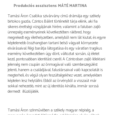
produkciós asszisztens
MÁTÉ MARTINA
Tamási Áron Csalóka szivárvány című drámája egy székely
birtokos gazda, Czintos Bálint történetét tárja elénk, aki fia
sikeres érettségi vizsgájának hírére, valamint a faluban zajló
ünnepség eseményeinek következtében ráébred, hogy
megrekedt egy élethelyzetben, amelyből nem lát kiutat, és egyre
képtelenebb összhangban tartani belső vágyait környezete
elvárásaival. Régi barátja látogatása és egy váratlan tragikus
esemény következtében úgy dönt, változtat sorsán, új életet
kezd, pontosabban: identitást cserél. A Czintosban zajló lélektani
jelenség nem csupán az önmagával való szembeszegülést
jelenti, hanem a családjával, falustársaival való kapcsolatát is
megterheli, és végül olyan feszültségekhez vezet, amelyekben
képtelen lesz helytállni. Ebből az örvényből a visszaút már
sokkal nehezebb, mint az új identitás kínálta, immár sorssá
dermedt illúziójáték.
Tamási Áron színművében a székely magyar népiség, a