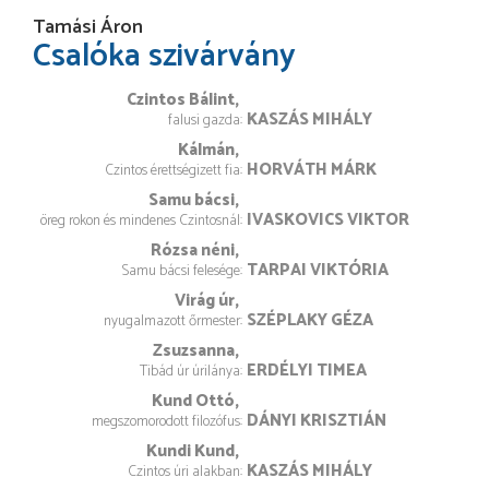
Tamási Áron
Csalóka szivárvány
Czintos Bálint
KASZÁS MIHÁLY
falusi gazda
Kálmán
HORVÁTH MÁRK
Czintos érettségizett fia
Samu bácsi
IVASKOVICS VIKTOR
öreg rokon és mindenes Czintosnál
Rózsa néni
TARPAI VIKTÓRIA
Samu bácsi felesége
Virág úr
SZÉPLAKY GÉZA
nyugalmazott őrmester
Zsuzsanna
ERDÉLYI TIMEA
Tibád úr úrilánya
Kund Ottó
DÁNYI KRISZTIÁN
megszomorodott filozófus
Kundi Kund
KASZÁS MIHÁLY
Czintos úri alakban