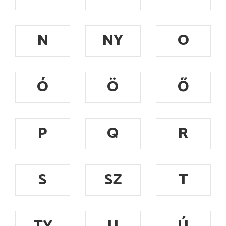
N
NY
O
Ó
Ö
Ő
P
Q
R
S
SZ
T