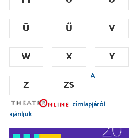
TY
U
Ú
Ü
Ű
V
W
X
Y
A
Z
ZS
címlapjáról
ajánljuk