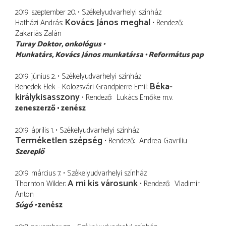
2019. szeptember 20.
Székelyudvarhelyi színház
Kovács János meghal
Hatházi András
Rendező
Zakariás Zalán
Turay Doktor
onkológus
Munkatárs
Kovács János munkatársa
Református pap
2019. június 2.
Székelyudvarhelyi színház
Béka-
Benedek Elek - Kolozsvári Grandpierre Emil
királykisasszony
Rendező
Lukács Emőke
m.v.
zeneszerző
zenész
2019. április 1.
Székelyudvarhelyi színház
Terméketlen szépség
Rendező
Andrea Gavriliu
Szereplő
2019. március 7.
Székelyudvarhelyi színház
A mi kis városunk
Thornton Wilder
Rendező
Vladimir
Anton
Súgó
zenész