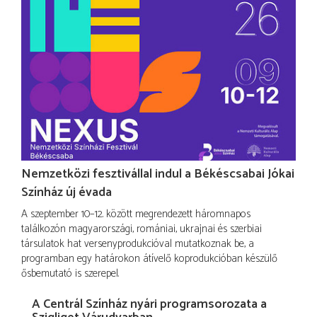
Nemzetközi fesztivállal indul a Békéscsabai Jókai
Színház új évada
A szeptember 10–12. között megrendezett háromnapos
találkozón magyarországi, romániai, ukrajnai és szerbiai
társulatok hat versenyprodukcióval mutatkoznak be, a
programban egy határokon átívelő koprodukcióban készülő
ősbemutató is szerepel.
A Centrál Színház nyári programsorozata a