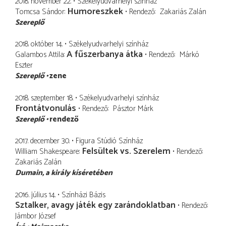
2018. november 22.
Székelyudvarhelyi színház
Humoreszkek
Tomcsa Sándor
Rendező
Zakariás Zalán
Szereplő
2018. október 14.
Székelyudvarhelyi színház
A fűszerbanya átka
Galambos Attila
Rendező
Márkó
Eszter
Szereplő
zene
2018. szeptember 18.
Székelyudvarhelyi színház
Frontátvonulás
Rendező
Pásztor Márk
Szereplő
rendező
2017. december 30.
Figura Stúdió Színház
Felsültek vs. Szerelem
William Shakespeare
Rendező
Zakariás Zalán
Dumain
a király kíséretében
2016. július 14.
Színházi Bázis
Sztalker, avagy játék egy zarándoklatban
Rendező
Jámbor József