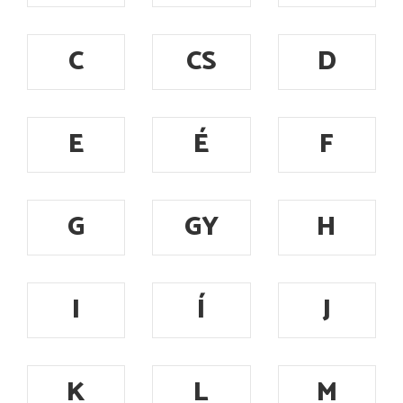
C
CS
D
E
É
F
G
GY
H
I
Í
J
K
L
M