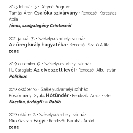
2025. február 15.
Déryné Program
Csalóka szivárvány
Tamási Áron
Rendező
Keresztes
Attila
János
szolgalegény Czintosnál
2021. január 31.
Székelyudvarhelyi színház
Az öreg király hagyatéka
Rendező
Szabó Attila
zene
2019. december 19.
Székelyudvarhelyi színház
Az elveszett levél
I. L. Caragiale
Rendező
Albu István
Politikus
2019. október 16.
Székelyudvarhelyi színház
Hótündér
Böszörményi Gyula
Rendező
Aracs Eszter
Kacsiba
ördögfi
2. Rabló
2019. október 2.
Székelyudvarhelyi színház
Fagyi
Miro Gavran
Rendező
Barabás Árpád
zene