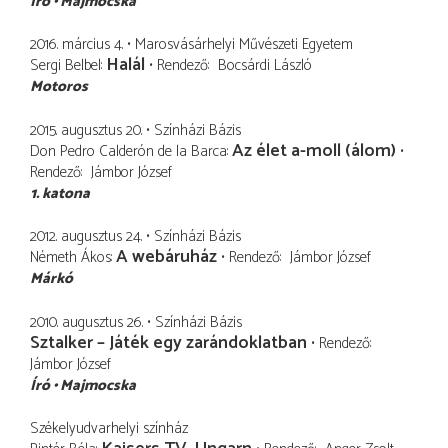
Író
Majmocska
2016. március 4.
Marosvásárhelyi Művészeti Egyetem
Halál
Sergi Belbel
Rendező
Bocsárdi László
Motoros
2015. augusztus 20.
Színházi Bázis
Az élet a-moll (álom)
Don Pedro Calderón de la Barca
Rendező
Jámbor József
1. katona
2012. augusztus 24.
Színházi Bázis
A webáruház
Németh Ákos
Rendező
Jámbor József
Márkó
2010. augusztus 26.
Színházi Bázis
Sztalker – Játék egy zarándoklatban
Rendező
Jámbor József
Író
Majmocska
Székelyudvarhelyi színház