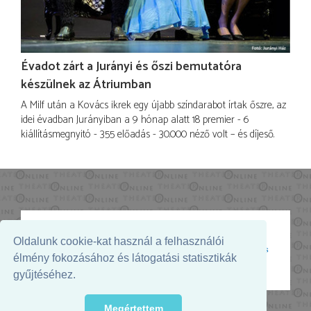
Évadot zárt a Jurányi és őszi bemutatóra
készülnek az Átriumban
A Milf után a Kovács ikrek egy újabb színdarabot írtak őszre, az
idei évadban Jurányiban a 9 hónap alatt 18 premier - 6
kiállításmegnyitó - 355 előadás - 30.000 néző volt – és díjeső.
Oldalunk cookie-kat használ a felhasználói
Az oldal megjelenését támogatja:
élmény fokozásához és látogatási statisztikák
gyűjtéséhez.
Megértettem