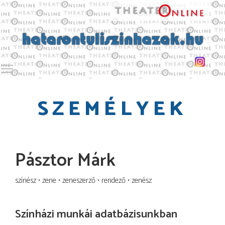
Toggle main menu visibility
SZEMÉLYEK
Pásztor Márk
színész
zene
zeneszerző
rendező
zenész
Színházi munkái adatbázisunkban