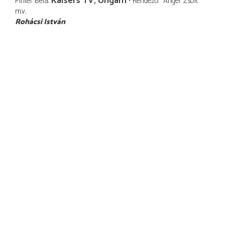
Kaisers TV, Ungarn
Pintér Béla
Rendező
Anger Zsolt
m.v.
Rohácsi István