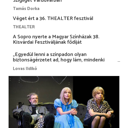
Szigliget Várudvarban
Tamás Dorka
Véget ért a 36. THEALTER fesztivál
THEALTER
A Sopro nyerte a Magyar Színházak 38.
Kisvárdai Fesztiváljának fődíját
„Egyedül lenni a színpadon olyan
biztonságérzetet ad, hogy lám, mindenki
más nélkül is megvagyok magammal…”
Lovas Ildikó