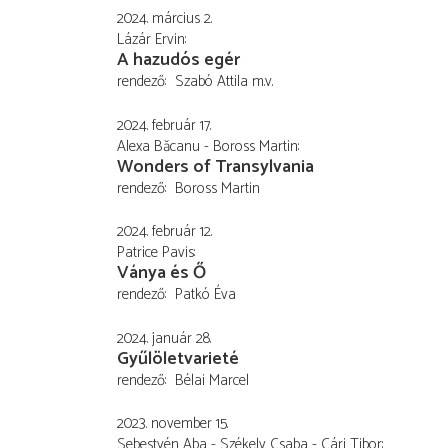
2024. március 2.
Lázár Ervin
A hazudós egér
rendező
Szabó Attila
m.v.
2024. február 17.
Alexa Băcanu - Boross Martin
Wonders of Transylvania
rendező
Boross Martin
2024. február 12.
Patrice Pavis
Ványa és Ő
rendező
Patkó Éva
2024. január 28.
Gyűlöletvarieté
rendező
Bélai Marcel
2023. november 15.
Sebestyén Aba - Székely Csaba - Cári Tibor