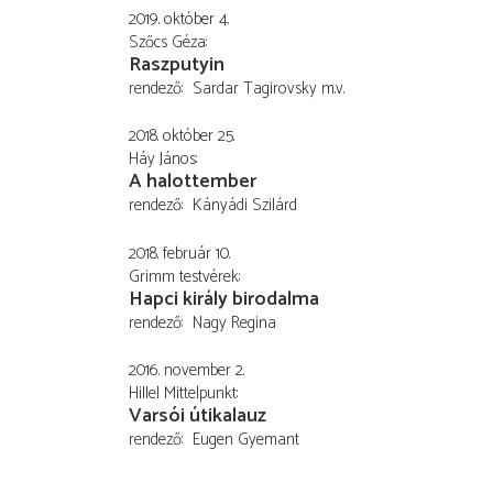
2019. október 4.
Szőcs Géza
Raszputyin
rendező
Sardar Tagirovsky
m.v.
2018. október 25.
Háy János
A halottember
rendező
Kányádi Szilárd
2018. február 10.
Grimm testvérek
Hapci király birodalma
rendező
Nagy Regina
2016. november 2.
Hillel Mittelpunkt
Varsói útikalauz
rendező
Eugen Gyemant