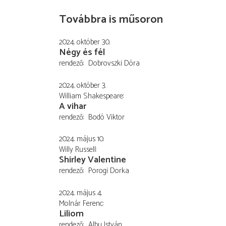
Továbbra is műsoron
2024. október 30.
Négy és fél
rendező
Dobrovszki Dóra
2024. október 3.
William Shakespeare
A vihar
rendező
Bodó Viktor
2024. május 10.
Willy Russell
Shirley Valentine
rendező
Porogi Dorka
2024. május 4.
Molnár Ferenc
Liliom
rendező
Albu István