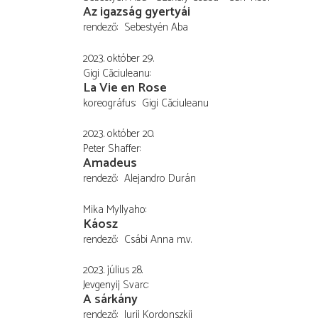
Az igazság gyertyái
rendező
Sebestyén Aba
2023. október 29.
Gigi Căciuleanu
La Vie en Rose
koreográfus
Gigi Căciuleanu
2023. október 20.
Peter Shaffer
Amadeus
rendező
Alejandro Durán
Mika Myllyaho
Káosz
rendező
Csábi Anna
m.v.
2023. július 28.
Jevgenyij Svarc
A sárkány
rendező
Jurij Kordonszkij