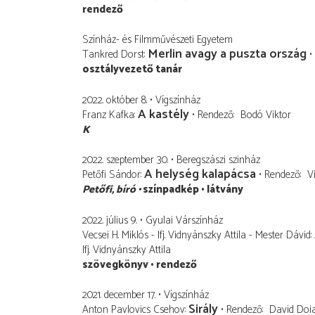
rendező
Színház- és Filmművészeti Egyetem
Merlin avagy a puszta ország
Tankred Dorst
osztályvezető tanár
2022. október 8.
Vígszínház
A kastély
Franz Kafka
Rendező
Bodó Viktor
K
2022. szeptember 30.
Beregszászi szinház
A helység kalapácsa
Petőfi Sándor
Rendező
V
Petőfi
bíró
színpadkép
látvány
2022. július 9.
Gyulai Várszínház
Vecsei H. Miklós - Ifj. Vidnyánszky Attila - Mester Dávid
Ifj. Vidnyánszky Attila
szövegkönyv
rendező
2021. december 17.
Vígszínház
Sirály
Anton Pavlovics Csehov
Rendező
David Doia