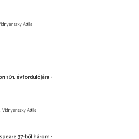
. Vidnyánszky Attila
n 101. évfordulójára
fj. Vidnyánszky Attila
speare 37-ből három