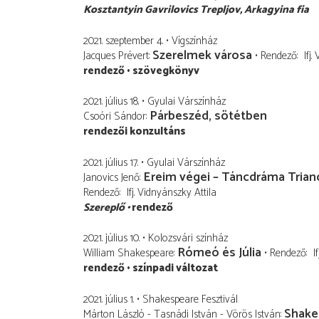
Kosztantyin Gavrilovics Trepljov
Arkagyina fia
2021. szeptember 4.
Vígszínház
Szerelmek városa
Jacques Prévert
Rendező
Ifj
rendező
szövegkönyv
2021. július 18.
Gyulai Várszínház
Párbeszéd, sötétben
Csoóri Sándor
rendezői konzultáns
2021. július 17.
Gyulai Várszínház
Ereim végei – Táncdráma Triano
Janovics Jenő
Rendező
Ifj. Vidnyánszky Attila
Szereplő
rendező
2021. július 10.
Kolozsvári színház
Rómeó és Júlia
William Shakespeare
Rendező
I
rendező
színpadi változat
2021. július 1.
Shakespeare Fesztivál
Shake
Márton László - Tasnádi István - Vörös István