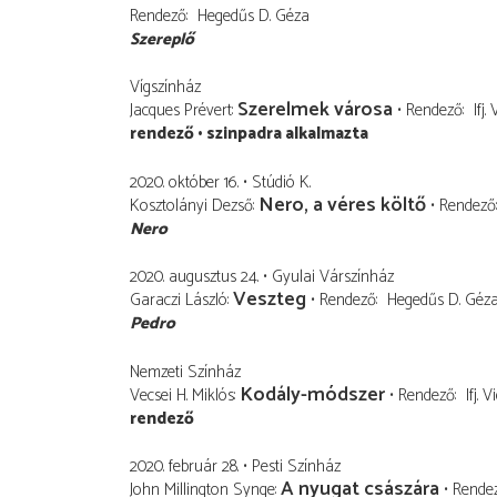
Rendező
Hegedűs D. Géza
Szereplő
Vígszínház
Szerelmek városa
Jacques Prévert
Rendező
Ifj
rendező
szinpadra alkalmazta
2020. október 16.
Stúdió K.
Nero, a véres költő
Kosztolányi Dezső
Rendező
Nero
2020. augusztus 24.
Gyulai Várszínház
Veszteg
Garaczi László
Rendező
Hegedűs D. Géz
Pedro
Nemzeti Színház
Kodály-módszer
Vecsei H. Miklós
Rendező
Ifj. 
rendező
2020. február 28.
Pesti Színház
A nyugat császára
John Millington Synge
Rende