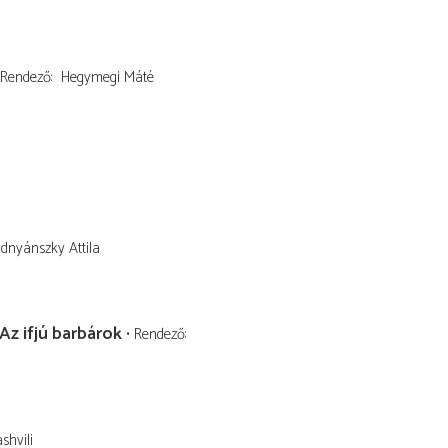
Rendező
Hegymegi Máté
idnyánszky Attila
Az ifjú barbárok
Rendező
shvili