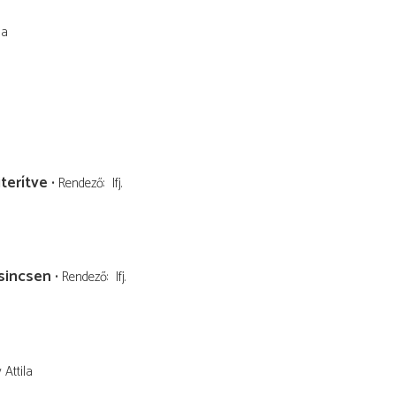
la
terítve
Rendező
Ifj.
 sincsen
Rendező
Ifj.
 Attila