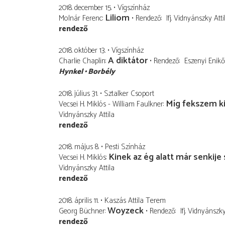
2018. december 15.
Vígszínház
Liliom
Molnár Ferenc
Rendező
Ifj. Vidnyánszky Atti
rendező
2018. október 13.
Vígszínház
A diktátor
Charlie Chaplin
Rendező
Eszenyi Enikő
Hynkel
Borbély
2018. július 31.
Sztalker Csoport
Míg fekszem ki
Vecsei H. Miklós - William Faulkner
Vidnyánszky Attila
rendező
2018. május 8.
Pesti Színház
Kinek az ég alatt már senkije
Vecsei H. Miklós
Vidnyánszky Attila
rendező
2018. április 11.
Kaszás Attila Terem
Woyzeck
Georg Büchner
Rendező
Ifj. Vidnyánszky
rendező