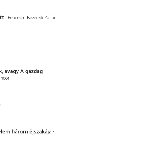
tt
Rendező
Bezerédi Zoltán
k, avagy A gazdag
ándor
a
elem három éjszakája