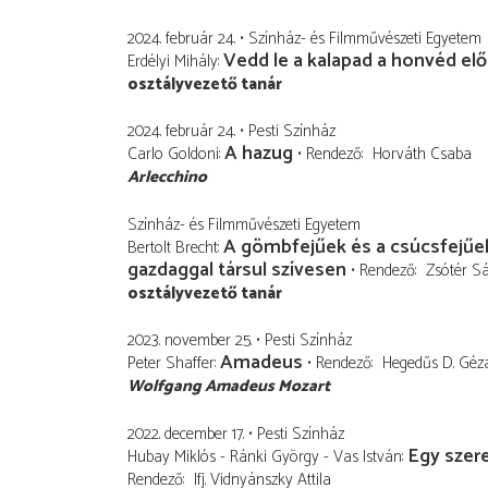
2024. február 24.
Színház- és Filmművészeti Egyetem
Vedd le a kalapad a honvéd elő
Erdélyi Mihály
osztályvezető tanár
2024. február 24.
Pesti Színház
A hazug
Carlo Goldoni
Rendező
Horváth Csaba
Arlecchino
Színház- és Filmművészeti Egyetem
A gömbfejűek és a csúcsfejűe
Bertolt Brecht
gazdaggal társul szívesen
Rendező
Zsótér S
osztályvezető tanár
2023. november 25.
Pesti Színház
Amadeus
Peter Shaffer
Rendező
Hegedűs D. Géz
Wolfgang Amadeus Mozart
2022. december 17.
Pesti Színház
Egy szer
Hubay Miklós - Ránki György - Vas István
Rendező
Ifj. Vidnyánszky Attila