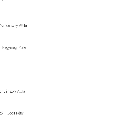
. Vidnyánszky Attila
Hegymegi Máté
a
Vidnyánszky Attila
ző
Rudolf Péter