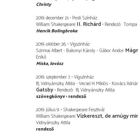
Christy
2019. december 21.
Pesti Színház
II. Richárd
William Shakespeare
Rendező
Tompa 
Henrik Bolingbroke
2019. október 26.
Vígszínház
Mágn
Szirmai Albert - Bakonyi Károly - Gábor Andor
Enikő
Miska
lovász
2019. szeptember 7.
Vígszínház
Ifj. Vidnyánszky Attila - Vecsei H. Miklós - Kovács Adrián
Gatsby
Rendező
Ifj. Vidnyánszky Attila
szövegkönyv
rendező
2019. július 9.
Shakespeare Fesztivál
Vízkereszt, de amúgy mi
William Shakespeare
Vidnyánszky Attila
rendező