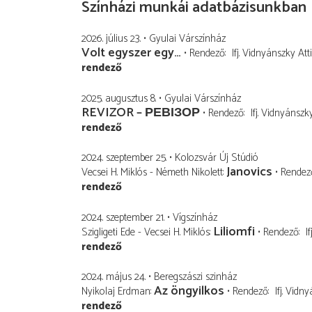
Színházi munkái adatbázisunkban
2026. július 23.
Gyulai Várszínház
Volt egyszer egy…
Rendező
Ifj. Vidnyánszky Atti
rendező
2025. augusztus 8.
Gyulai Várszínház
REVIZOR – РЕВІЗОР
Rendező
Ifj. Vidnyánszky
rendező
2024. szeptember 25.
Kolozsvár Új Stúdió
Janovics
Vecsei H. Miklós - Németh Nikolett
Rendez
rendező
2024. szeptember 21.
Vígszínház
Liliomfi
Szigligeti Ede - Vecsei H. Miklós
Rendező
I
rendező
2024. május 24.
Beregszászi szinház
Az öngyilkos
Nyikolaj Erdman
Rendező
Ifj. Vidn
rendező