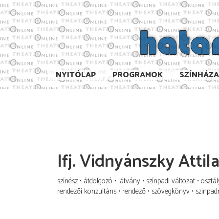
NYITÓLAP
PROGRAMOK
SZÍNHÁZ
Ifj. Vidnyánszky Attil
színész
átdolgozó
látvány
színpadi változat
osztá
rendezői konzultáns
rendező
szövegkönyv
szinpad