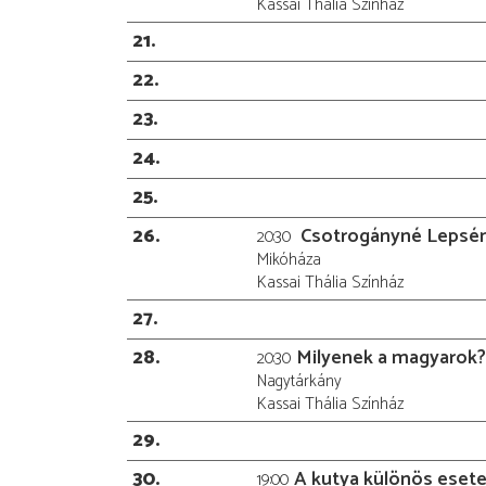
Kassai Thália Színház
21
22
23
24
25
26
Csotrogányné Lepsén
20:30
Mikóháza
Kassai Thália Színház
27
28
Milyenek a magyarok?
20:30
Nagytárkány
Kassai Thália Színház
29
30
A kutya különös esete
19:00