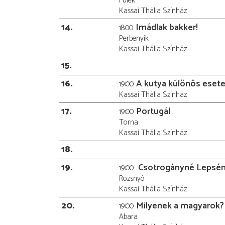
Fülek
Kassai Thália Színház
14
Imádlak bakker!
18:00
Perbenyik
Kassai Thália Színház
15
16
A kutya különös esete
19:00
Kassai Thália Színház
17
Portugál
19:00
Torna
Kassai Thália Színház
18
19
Csotrogányné Lepsén
19:00
Rozsnyó
Kassai Thália Színház
20
Milyenek a magyarok?
19:00
Abara