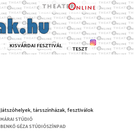
KISVÁRDAI FESZTIVÁL
TESZT
Játszóhelyek, társszínházak, fesztiválok
MÁRAI STÚDIÓ
5. december
2025. november
2025. október
2025. szeptemb
BENKŐ GÉZA STÚDIÓSZÍNPAD