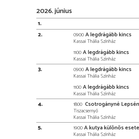
2026. június
1
2
A legdrágább kincs
09:00
Kassai Thália Színház
A legdrágább kincs
11:00
Kassai Thália Színház
3
A legdrágább kincs
09:00
Kassai Thália Színház
A legdrágább kincs
11:00
Kassai Thália Színház
4
Csotrogányné Lepsén
18:00
Tiszacsernyő
Kassai Thália Színház
5
A kutya különös esete
19:00
Kassai Thália Színház