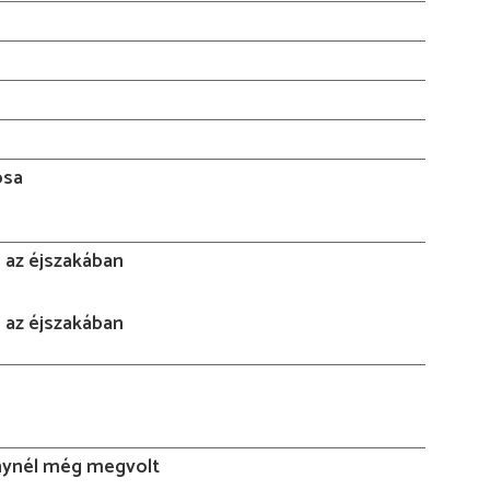
osa
 az éjszakában
 az éjszakában
ynél még megvolt