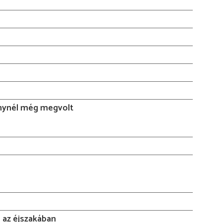
ynél még megvolt
 az éjszakában