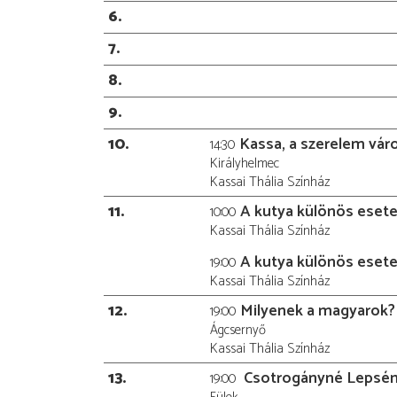
6
7
8
9
10
Kassa, a szerelem vár
14:30
Királyhelmec
Kassai Thália Színház
11
A kutya különös esete
10:00
Kassai Thália Színház
A kutya különös esete
19:00
Kassai Thália Színház
12
Milyenek a magyarok?
19:00
Ágcsernyő
Kassai Thália Színház
13
Csotrogányné Lepsén
19:00