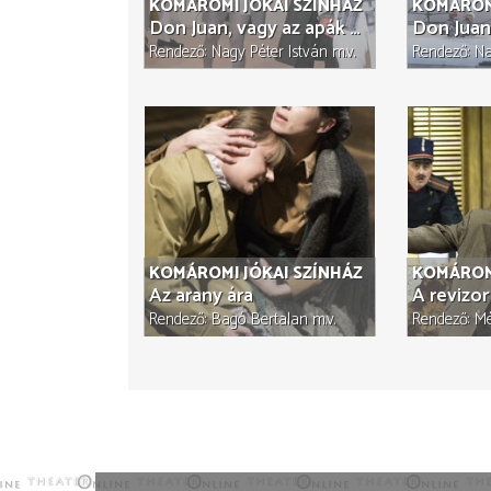
KOMÁROMI JÓKAI SZÍNHÁZ
KOMÁROMI
Don Juan, vagy az apák kínja
Rendező
Nagy Péter István
m.v.
Rendező
Na
KOMÁROMI JÓKAI SZÍNHÁZ
KOMÁROMI
Az arany ára
A revizor
Rendező
Bagó Bertalan
m.v.
Rendező
Mé