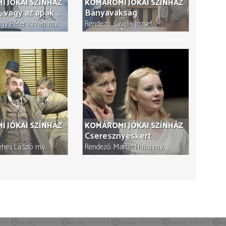
 JÓKAI SZÍNHÁZ
KOMÁROMI JÓKAI SZÍNHÁZ
Don Juan, vagy az apák kínja
Bányavakság
gy Péter István
m.v.
Rendező
Czajlik József
 JÓKAI SZÍNHÁZ
KOMÁROMI JÓKAI SZÍNHÁZ
Cseresznyéskert
hes László
m.v.
Rendező
Martin Huba
m.v.