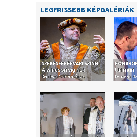
LEGFRISSEBB KÉPGALÉRIÁK
SZÉKESFEHÉRVÁRI SZÍNHÁZ
KOMÁROMI
A windsori víg nők
Úri muri
Rendező
Szikora János
Rendező
Ba