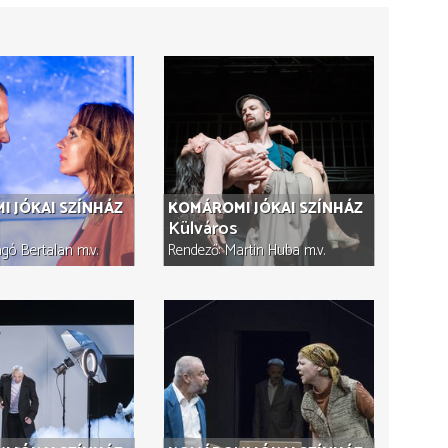
 JÓKAI SZÍNHÁZ
KOMÁROMI JÓKAI SZÍNHÁZ
Külváros
gó Bertalan
m.v.
Rendező
Martin Huba
m.v.