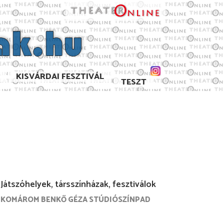
KISVÁRDAI FESZTIVÁL
TESZT
Játszóhelyek, társszínházak, fesztiválok
KOMÁROM BENKŐ GÉZA STÚDIÓSZÍNPAD
1/2012
2010/2011
2008/2009
2007/2008