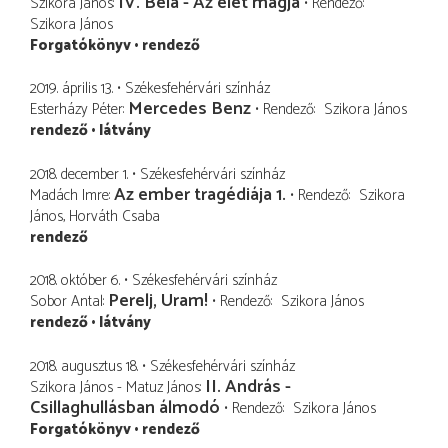
IV. Béla - Az élet magja
Szikora János
Rendező
Szikora János
Forgatókönyv
rendező
2019. április 13.
Székesfehérvári színház
Mercedes Benz
Esterházy Péter
Rendező
Szikora János
rendező
látvány
2018. december 1.
Székesfehérvári színház
Az ember tragédiája 1.
Madách Imre
Rendező
Szikora
János
Horváth Csaba
rendező
2018. október 6.
Székesfehérvári színház
Perelj, Uram!
Sobor Antal
Rendező
Szikora János
rendező
látvány
2018. augusztus 18.
Székesfehérvári színház
II. András -
Szikora János - Matuz János
Csillaghullásban álmodó
Rendező
Szikora János
Forgatókönyv
rendező