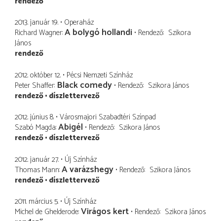
rendező
2013. január 19.
Operaház
A bolygó hollandi
Richard Wagner
Rendező
Szikora
János
rendező
2012. október 12.
Pécsi Nemzeti Színház
Black comedy
Peter Shaffer
Rendező
Szikora János
rendező
díszlettervező
2012. június 8.
Városmajori Szabadtéri Színpad
Abigél
Szabó Magda
Rendező
Szikora János
rendező
díszlettervező
2012. január 27.
Új Színház
A varázshegy
Thomas Mann
Rendező
Szikora János
rendező
díszlettervező
2011. március 5.
Új Színház
Virágos kert
Michel de Ghelderode
Rendező
Szikora János