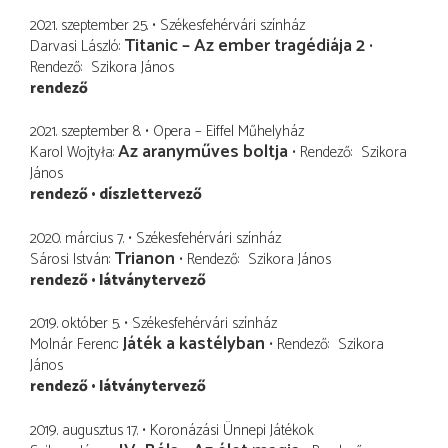
2021. szeptember 25.
Székesfehérvári színház
Titanic – Az ember tragédiája 2
Darvasi László
Rendező
Szikora János
rendező
2021. szeptember 8.
Opera – Eiffel Műhelyház
Az aranyműves boltja
Karol Wojtyła
Rendező
Szikora
János
rendező
díszlettervező
2020. március 7.
Székesfehérvári színház
Trianon
Sárosi István
Rendező
Szikora János
rendező
látványtervező
2019. október 5.
Székesfehérvári színház
Játék a kastélyban
Molnár Ferenc
Rendező
Szikora
János
rendező
látványtervező
2019. augusztus 17.
Koronázási Ünnepi Játékok