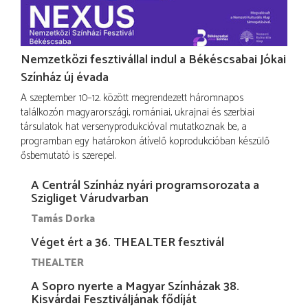
Nemzetközi fesztivállal indul a Békéscsabai Jókai
Színház új évada
A szeptember 10–12. között megrendezett háromnapos
találkozón magyarországi, romániai, ukrajnai és szerbiai
társulatok hat versenyprodukcióval mutatkoznak be, a
programban egy határokon átívelő koprodukcióban készülő
ősbemutató is szerepel.
A Centrál Színház nyári programsorozata a
Szigliget Várudvarban
Tamás Dorka
Véget ért a 36. THEALTER fesztivál
THEALTER
A Sopro nyerte a Magyar Színházak 38.
Kisvárdai Fesztiváljának fődíját