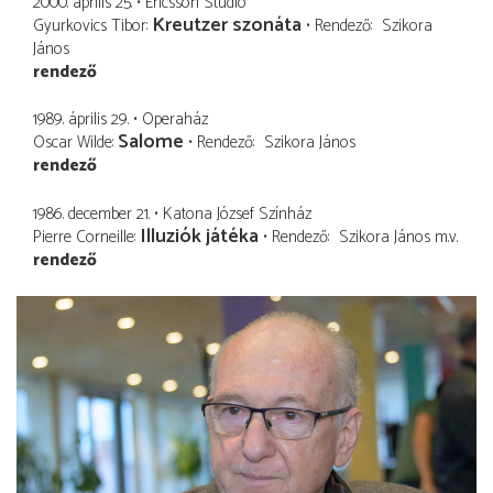
2000. április 25.
Ericsson Stúdió
Kreutzer szonáta
Gyurkovics Tibor
Rendező
Szikora
János
rendező
1989. április 29.
Operaház
Salome
Oscar Wilde
Rendező
Szikora János
rendező
1986. december 21.
Katona József Színház
Illuziók játéka
Pierre Corneille
Rendező
Szikora János
m.v.
rendező