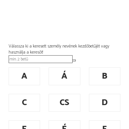
Válassza ki a keresett személy nevének kezdőbetűjét vagy
használja a keresőt!
A
Á
B
C
CS
D