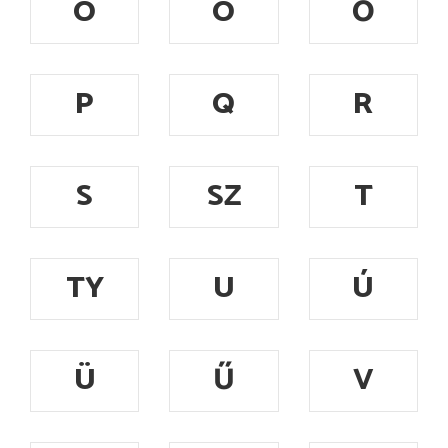
Ó
Ö
Ő
P
Q
R
S
SZ
T
TY
U
Ú
Ü
Ű
V