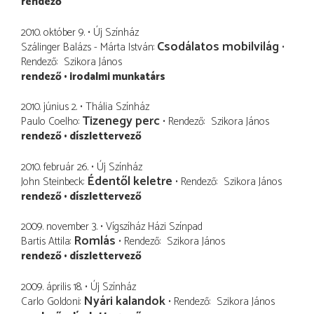
rendező
2010. október 9.
Új Színház
Csodálatos mobilvilág
Szálinger Balázs - Márta István
Rendező
Szikora János
rendező
irodalmi munkatárs
2010. június 2.
Thália Színház
Tizenegy perc
Paulo Coelho
Rendező
Szikora János
rendező
díszlettervező
2010. február 26.
Új Színház
Édentől keletre
John Steinbeck
Rendező
Szikora János
rendező
díszlettervező
2009. november 3.
Vígszíház Házi Színpad
Romlás
Bartis Attila
Rendező
Szikora János
rendező
díszlettervező
2009. április 18.
Új Színház
Nyári kalandok
Carlo Goldoni
Rendező
Szikora János