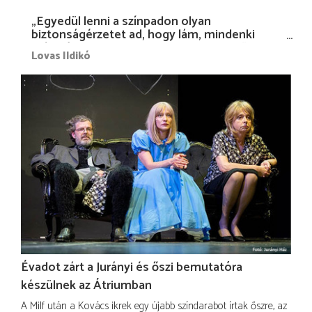
„Egyedül lenni a színpadon olyan
biztonságérzetet ad, hogy lám, mindenki
más nélkül is megvagyok magammal…”
Lovas Ildikó
Évadot zárt a Jurányi és őszi bemutatóra
készülnek az Átriumban
A Milf után a Kovács ikrek egy újabb színdarabot írtak őszre, az