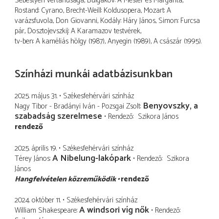
Sebestyén vértanúsága, Bulgakov: A Mester és Margarita,
Rostand: Cyrano, Brecht-Weill: Koldusopera, Mozart: A
varázsfuvola, Don Giovanni, Kodály: Háry János, Simon: Furcsa
pár, Dosztojevszkij: A Karamazov testvérek,
tv-ben: A kaméliás hölgy (1987), Anyegin (1989), A császár (1995).
Színházi munkái adatbázisunkban
2025. május 31.
Székesfehérvári színház
Benyovszky, a
Nagy Tibor - Bradányi Iván - Pozsgai Zsolt
szabadság szerelmese
Rendező
Szikora János
rendező
2025. április 19.
Székesfehérvári színház
A Nibelung-lakópark
Térey János
Rendező
Szikora
János
Hangfelvételen közreműködik
rendező
2024. október 11.
Székesfehérvári színház
A windsori víg nők
William Shakespeare
Rendező