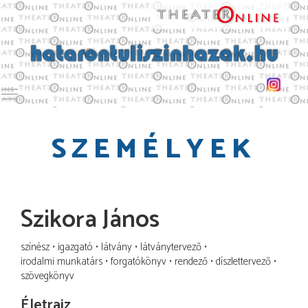
Toggle main menu visibility
SZEMÉLYEK
Szikora János
színész
igazgató
látvány
látványtervező
irodalmi munkatárs
forgatókönyv
rendező
díszlettervező
szövegkönyv
Életrajz