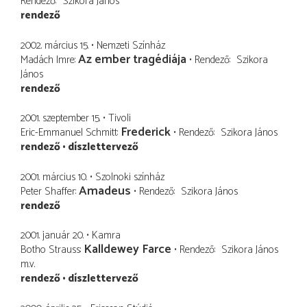
Rendező
Szikora János
rendező
2002. március 15.
Nemzeti Színház
Az ember tragédiája
Madách Imre
Rendező
Szikora
János
rendező
2001. szeptember 15.
Tivoli
Frederick
Eric-Emmanuel Schmitt
Rendező
Szikora János
rendező
díszlettervező
2001. március 10.
Szolnoki színház
Amadeus
Peter Shaffer
Rendező
Szikora János
rendező
2001. január 20.
Kamra
Kalldewey Farce
Botho Strauss
Rendező
Szikora János
m.v.
rendező
díszlettervező