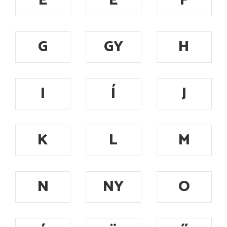
E
É
F
G
GY
H
I
Í
J
K
L
M
N
NY
O