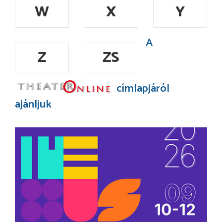
W
X
Y
A
Z
ZS
címlapjáról
ajánljuk