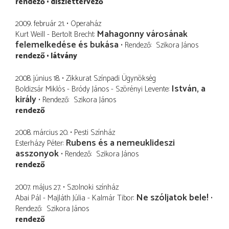
rendező
díszlettervező
2009. február 21.
Operaház
Mahagonny városának
Kurt Weill - Bertolt Brecht
felemelkedése és bukása
Rendező
Szikora János
rendező
látvány
2008. június 18.
Zikkurat Színpadi Ügynökség
István, a
Boldizsár Miklós - Bródy János - Szörényi Levente
király
Rendező
Szikora János
rendező
2008. március 20.
Pesti Színház
Rubens és a nemeuklideszi
Esterházy Péter
asszonyok
Rendező
Szikora János
rendező
2007. május 27.
Szolnoki színház
Ne szóljatok bele!
Abai Pál - Majláth Júlia - Kalmár Tibor
Rendező
Szikora János
rendező