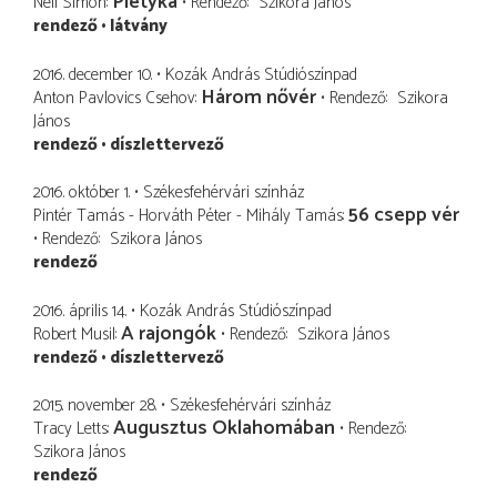
Pletyka
Neil Simon
Rendező
Szikora János
rendező
látvány
2016. december 10.
Kozák András Stúdiószínpad
Három nővér
Anton Pavlovics Csehov
Rendező
Szikora
János
rendező
díszlettervező
2016. október 1.
Székesfehérvári színház
56 csepp vér
Pintér Tamás - Horváth Péter - Mihály Tamás
Rendező
Szikora János
rendező
2016. április 14.
Kozák András Stúdiószínpad
A rajongók
Robert Musil
Rendező
Szikora János
rendező
díszlettervező
2015. november 28.
Székesfehérvári színház
Augusztus Oklahomában
Tracy Letts
Rendező
Szikora János
rendező