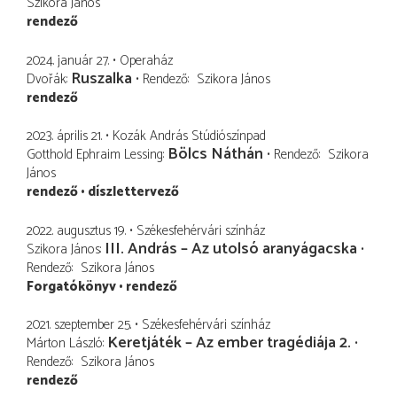
Szikora János
rendező
2024. január 27.
Operaház
Ruszalka
Dvořák
Rendező
Szikora János
rendező
2023. április 21.
Kozák András Stúdiószínpad
Bölcs Náthán
Gotthold Ephraim Lessing
Rendező
Szikora
János
rendező
díszlettervező
2022. augusztus 19.
Székesfehérvári színház
III. András – Az utolsó aranyágacska
Szikora János
Rendező
Szikora János
Forgatókönyv
rendező
2021. szeptember 25.
Székesfehérvári színház
Keretjáték – Az ember tragédiája 2.
Márton László
Rendező
Szikora János
rendező