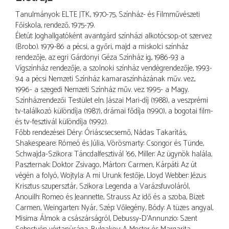
Tanulmányok: ELTE JTK, 1970-75, Színház- és Filmművészeti
Főiskola, rendező, 1975-79.
Életút: Joghallgatóként avantgárd színházi alkotócsop.-ot szervez
(Brobo). 1979-86 a pécsi, a győri, majd a miskolci színház
rendezője, az egri Gárdonyi Géza Színház ig., 1986-93 a
Vígszínház rendezője, a szolnoki színház vendégrendezője, 1993-
94 a pécsi Nemzeti Színház kamaraszínházának műv. vez.,
1996- a szegedi Nemzeti Színház műv. vez. 1995- a Magy.
Színházrendezői Testület eln. Jászai Mari-díj (1988), a veszprémi
tv-találkozó különdíja (1987), drámai fődíja (1990), a bogotai film-
és tv-fesztivál különdíja (1992).
Főbb rendezései: Déry: Óriáscsecsemő, Nádas: Takarítás,
Shakespeare: Rómeó és Júlia, Vörösmarty: Csongor és Tünde,
Schwajda-Szikora: Táncdalfesztivál '66, Miller: Az ügynök halála,
Paszternak: Doktor Zsivago, Márton: Carmen, Kárpáti: Az út
végén a folyó, Wojtyla: A mi Urunk festője, Lloyd Webber: Jézus
Krisztus szupersztár, Szikora: Legenda a Varázsfuvoláról,
Anouilh: Romeo és Jeannette, Strauss: Az idő és a szoba, Bizet:
Carmen, Weingarten: Nyár, Szép: Vőlegény, Bódy: A tüzes angyal,
Misima: Álmok a császárságról, Debussy-D'Annunzio: Szent