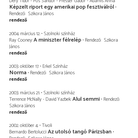
Déry Tibor - Pós Sándor - Presser Gábor - Adamis Anna
Képzelt riport egy amerikai pop fesztiválról
Rendező
Szikora János
rendező
2004. március 12.
Szolnoki színház
A miniszter félrelép
Ray Cooney
Rendező
Szikora
János
rendező
2003. október 17.
Erkel Színház
Norma
Rendező
Szikora János
rendező
2003. március 21.
Szolnoki színház
Alul semmi
Terrence McNally - David Yazbek
Rendező
Szikora János
rendező
2002. október 4.
Tivoli
Az utolsó tangó Párizsban
Bernardo Bertolucci