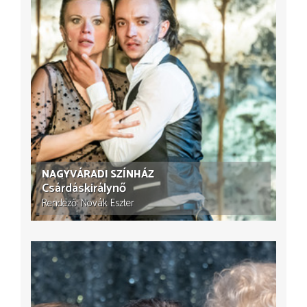
NAGYVÁRADI SZÍNHÁZ
Csárdáskirálynő
Rendező
Novák Eszter