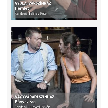
GYULAI VÁRSZÍNHÁZ
Hamlet
Rendező
Telihay Péter
NAGYVÁRADI SZÍNHÁZ
Bányavirág
Rendező
Hunyadi István