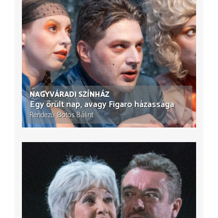
NAGYVÁRADI SZÍNHÁZ
Egy őrült nap, avagy Figaro házassága
Rendező
Botos Bálint