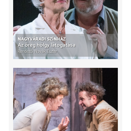
NAGYVÁRADI SZÍNHÁZ
Az öreg hölgy látogatása
Rendező
Novák Eszter