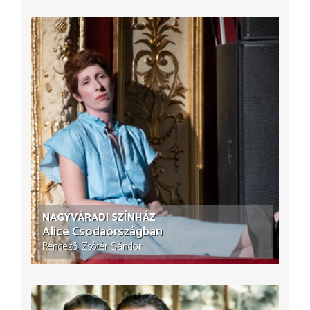
NAGYVÁRADI SZÍNHÁZ
Alice Csodaországban
Rendező
Zsótér Sándor