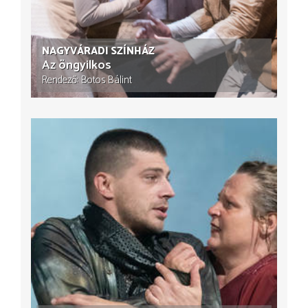
NAGYVÁRADI SZÍNHÁZ
Az öngyilkos
Rendező
Botos Bálint