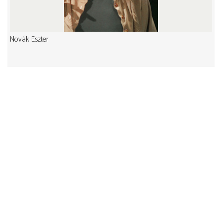
Novák Eszter