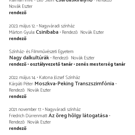
Csárdáskirálynő
Kálmán Imre - Leo Stein
Rendező
Novák Eszter
rendező
2023. május 12.
Nagyváradi színház
Csinibaba
Márton Gyula
Rendező
Novák Eszter
rendező
Színház- és Filmművészeti Egyetem
Nagy dalkultúrák
Rendező
Novák Eszter
rendező
osztályvezető tanár
zenés mesterség tanár
2022. május 14.
Katona József Színház
Moszkva-Peking Transzszimfónia
Kárpáti Péter
Rendező
Novák Eszter
rendező
2021. november 17.
Nagyváradi színház
Az öreg hölgy látogatása
Friedrich Dürrenmatt
Rendező
Novák Eszter
rendező