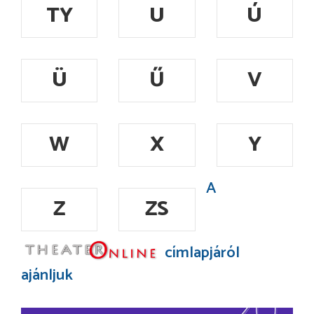
TY
U
Ú
Ü
Ű
V
W
X
Y
A
Z
ZS
címlapjáról
ajánljuk