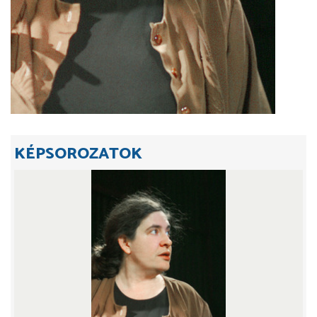
KÉPSOROZATOK