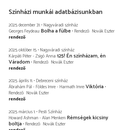
Színházi munkái adatbázisunkban
2025. december 31.
Nagyváradi színház
Bolha a fülbe
Georges Feydeau
Rendező
Novák Eszter
rendező
2025. október 15.
Nagyváradi színház
125! Én színházam, én
Kárpáti Péter - Zsigó Anna
Váradom
Rendező
Novák Eszter
rendező
2025. április 11.
Debreceni színház
Viktória
Ábrahám Pál - Földes Imre - Harmath Imre
Rendező
Novák Eszter
rendező
2025. március 1.
Pesti Színház
Rémségek kicsiny
Howard Ashman - Alan Menken
boltja
Rendező
Novák Eszter