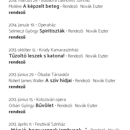
2014. március 29.
Budaörsi Latinovits Színház
A képzelt beteg
Molière
Rendező
Novák Eszter
rendező
2014. január 19.
Operaház
Spiritiszták
Selmeczi György
Rendező
Novák Eszter
rendező
2013. október 12.
Krúdy Kamaraszínház
Tűzoltó leszek s katona!
Rendező
Novák Eszter
rendező
2013. június 29.
Óbudai Társaskör
A szív hídjai
Robert James Waller
Rendező
Novák Eszter
rendező
2013. június 15.
Kolozsvári opera
Bűvölet
Orbán György
Rendező
Novák Eszter
rendező
2013. április 11.
Fesztivál Színház