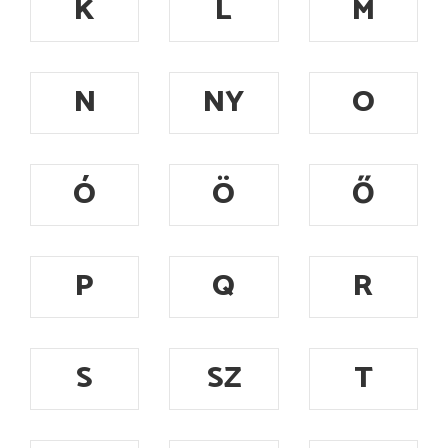
K
L
M
N
NY
O
Ó
Ö
Ő
P
Q
R
S
SZ
T