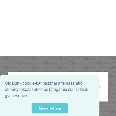
Oldalunk cookie-kat használ a felhasználói
Az oldal megjelenését támogatja:
élmény fokozásához és látogatási statisztikák
gyűjtéséhez.
Megértettem
© 2026. - THEATER Online -
theater.hu