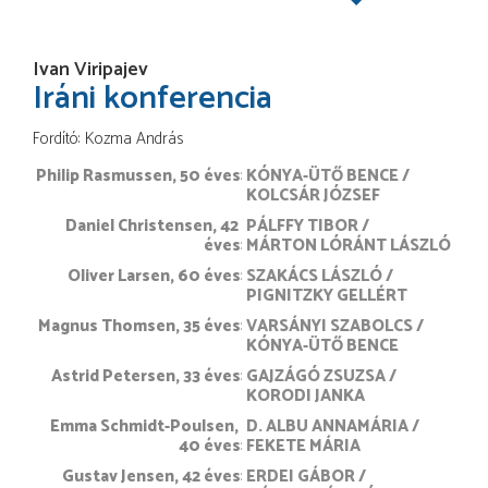
Ivan Viripajev
Iráni konferencia
Fordító
Kozma András
Philip Rasmussen, 50 éves
KÓNYA-ÜTŐ BENCE
KOLCSÁR JÓZSEF
Daniel Christensen, 42 
PÁLFFY TIBOR
éves
MÁRTON LÓRÁNT LÁSZLÓ
Oliver Larsen, 60 éves
SZAKÁCS LÁSZLÓ
PIGNITZKY GELLÉRT
Magnus Thomsen, 35 éves
VARSÁNYI SZABOLCS
KÓNYA-ÜTŐ BENCE
Astrid Petersen, 33 éves
GAJZÁGÓ ZSUZSA
KORODI JANKA
Emma Schmidt-Poulsen, 
D. ALBU ANNAMÁRIA
40 éves
FEKETE MÁRIA
Gustav Jensen, 42 éves
ERDEI GÁBOR