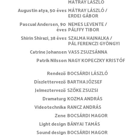
MÁTRAY LÁSZLÓ
Augustin atya, 50 éves
MÁTRAY LÁSZLÓ
ERDEI GÁBOR
Pascual Andersen, 90 
NEMES LEVENTE
éves
PÁLFFY TIBOR
Shirin Shirazi, 38 éves
SZALMA HAJNALKA
PÁL FERENCZI GYÖNGYI
Catrine Johansen
VASS ZSUZSÁNNA
Patrik Nilsson
NAGY KOPECZKY KRISTÓF
rendező
BOCSÁRDI LÁSZLÓ
díszlettervező
BARTHA JÓZSEF
jelmeztervező
SZŐKE ZSUZSI
dramaturg
KOZMA ANDRÁS
videotechnika
RANCZ ANDRÁS
zene
BOCSÁRDI MAGOR
light design
BÁNYAI TAMÁS
sound design
BOCSÁRDI MAGOR