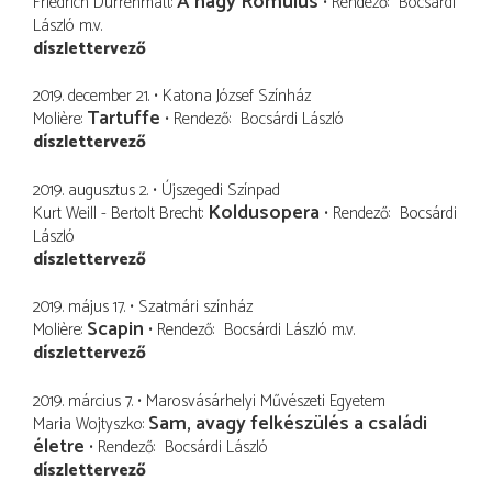
A nagy Romulus
Friedrich Dürrenmatt
Rendező
Bocsárdi
László
m.v.
díszlettervező
2019. december 21.
Katona József Színház
Tartuffe
Molière
Rendező
Bocsárdi László
díszlettervező
2019. augusztus 2.
Újszegedi Színpad
Koldusopera
Kurt Weill - Bertolt Brecht
Rendező
Bocsárdi
László
díszlettervező
2019. május 17.
Szatmári színház
Scapin
Molière
Rendező
Bocsárdi László
m.v.
díszlettervező
2019. március 7.
Marosvásárhelyi Művészeti Egyetem
Sam, avagy felkészülés a családi
Maria Wojtyszko
életre
Rendező
Bocsárdi László
díszlettervező