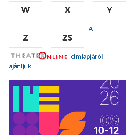
W
X
Y
A
Z
ZS
címlapjáról
ajánljuk