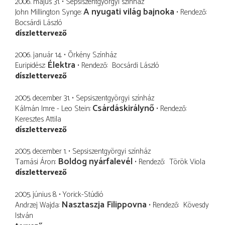
2006. május 31.
Sepsiszentgyörgyi színház
A nyugati világ bajnoka
John Millington Synge
Rendező
Bocsárdi László
díszlettervező
2006. január 14.
Örkény Színház
Élektra
Euripidész
Rendező
Bocsárdi László
díszlettervező
2005. december 31.
Sepsiszentgyörgyi színház
Csárdáskirálynő
Kálmán Imre - Leo Stein
Rendező
Keresztes Attila
díszlettervező
2005. december 1.
Sepsiszentgyörgyi színház
Boldog nyárfalevél
Tamási Áron
Rendező
Török Viola
díszlettervező
2005. június 8.
Yorick-Stúdió
Nasztaszja Filippovna
Andrzej Wajda
Rendező
Kövesdy
István