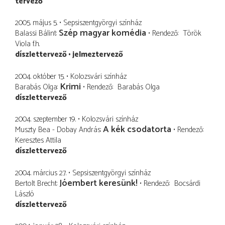
tervező
2005. május 5.
Sepsiszentgyörgyi színház
Szép magyar komédia
Balassi Bálint
Rendező
Török
Viola
f.h.
díszlettervező
jelmeztervező
2004. október 15.
Kolozsvári színház
Krimi
Barabás Olga
Rendező
Barabás Olga
díszlettervező
2004. szeptember 19.
Kolozsvári színház
A kék csodatorta
Muszty Bea - Dobay András
Rendező
Keresztes Attila
díszlettervező
2004. március 27.
Sepsiszentgyörgyi színház
Jóembert keresünk!
Bertolt Brecht
Rendező
Bocsárdi
László
díszlettervező