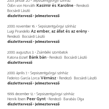
2001. január 20.
Sepsiszentgyörgyi színház
Kasimir és Karoline
Ödön von Horváth
Rendező
Bocsárdi László
díszlettervező
jelmeztervező
2000. november 16.
Sepsiszentgyörgyi színház
Az ember, az állat és az erény
Luigi Pirandello
Rendező
Bocsárdi László
díszlettervező
jelmeztervező
2000. augusztus 3.
Zsámbéki szombatok
Bánk bán
Katona József
Rendező
Bocsárdi László
díszlettervező
2000. április 7.
Sepsiszentgyörgyi színház
Vérnász
Federico García Lorca
Rendező
Bocsárdi László
díszlettervező
jelmeztervező
1999. december 12.
Sepsiszentgyörgyi színház
Peer Gynt
Henrik Ibsen
Rendező
Barabás Olga
díszlettervező
jelmeztervező