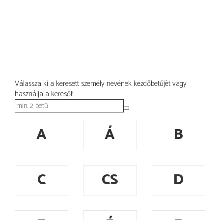
Válassza ki a keresett személy nevének kezdőbetűjét vagy
használja a keresőt!
A
Á
B
C
CS
D