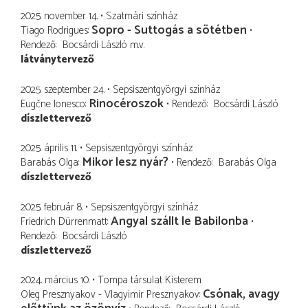
2025. november 14.
Szatmári színház
Sopro - Suttogás a sötétben
Tiago Rodrigues
Rendező
Bocsárdi László
m.v.
látványtervező
2025. szeptember 24.
Sepsiszentgyörgyi színház
Rinocéroszok
Eugčne Ionesco
Rendező
Bocsárdi László
díszlettervező
2025. április 11.
Sepsiszentgyörgyi színház
Mikor lesz nyár?
Barabás Olga
Rendező
Barabás Olga
díszlettervező
2025. február 8.
Sepsiszentgyörgyi színház
Angyal szállt le Babilonba
Friedrich Dürrenmatt
Rendező
Bocsárdi László
díszlettervező
2024. március 10.
Tompa társulat Kisterem
Csónak, avagy
Oleg Presznyakov - Vlagyimir Presznyakov