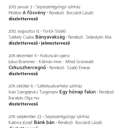
2013. január 3.
Sepsiszentgyörgyi színház
A fösvény
Molière
Rendező
Bocsárdi László
díszlettervező
2012. augusztus 13.
Yorick-Stúdió
Bányavakság
Székely Csaba
Rendező
Sebestyén Aba
díszlettervező
jelmeztervező
2011. december 11.
Kolozsvári opera
Julius Brammer - Kálmán Imre - Alfred Grünwald
Cirkuszhercegnő
Rendező
Szabó Emese
díszlettervező
2011. október 6.
Székelyudvarhelyi színház
Egy hónap falun
Ivan Szergejevics Turgenyev
Rendező
Barabás Olga
m.v.
díszlettervező
2011. szeptember 23.
Sepsiszentgyörgyi színház
Bánk bán
Katona József
Rendező
Bocsárdi László