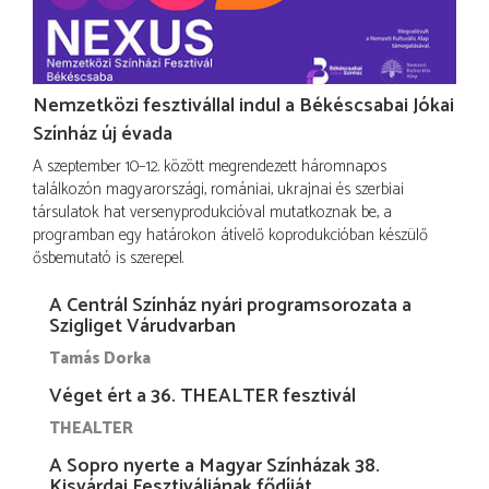
Nemzetközi fesztivállal indul a Békéscsabai Jókai
Színház új évada
A szeptember 10–12. között megrendezett háromnapos
találkozón magyarországi, romániai, ukrajnai és szerbiai
társulatok hat versenyprodukcióval mutatkoznak be, a
programban egy határokon átívelő koprodukcióban készülő
ősbemutató is szerepel.
A Centrál Színház nyári programsorozata a
Szigliget Várudvarban
Tamás Dorka
Véget ért a 36. THEALTER fesztivál
THEALTER
A Sopro nyerte a Magyar Színházak 38.
Kisvárdai Fesztiváljának fődíját