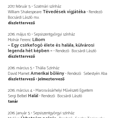
2017. február 5.
Szatmári színház
Tévedések vígjátéka
William Shakespeare
Rendező
Bocsárdi László
m.v.
díszlettervező
2016. május 10.
Sepsiszentgyörgyi színház
Liliom
Molnár Ferenc
– Egy csirkefogó élete és halála, külvárosi
legenda hét képben –
Rendező
Bocsárdi László
díszlettervező
2016. március 5.
Thália Színház
Amerikai bölény
David Mamet
Rendező
Sebestyén Aba
díszlettervező
jelmeztervező
2016. március 4.
Marosvásárhelyi Művészeti Egyetem
Halál
Sergi Belbel
Rendező
Bocsárdi László
tanár
2016. január 5.
Sepsiszentgyörgyi színház