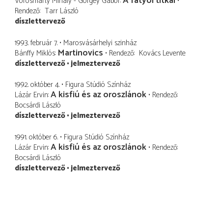
A fátyol titkai
Vörösmarty Mihály - Görgey Gábor
Rendező
Tarr László
díszlettervező
1993. február 7.
Marosvásárhelyi szinház
Martinovics
Bánffy Miklós
Rendező
Kovács Levente
díszlettervező
jelmeztervező
1992. október 4.
Figura Stúdió Színház
A kisfiú és az oroszlánok
Lázár Ervin
Rendező
Bocsárdi László
díszlettervező
jelmeztervező
1991. október 6.
Figura Stúdió Színház
A kisfiú és az oroszlánok
Lázár Ervin
Rendező
Bocsárdi László
díszlettervező
jelmeztervező