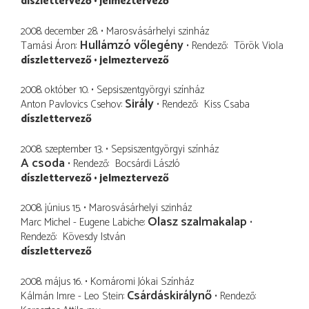
díszlettervező
jelmeztervező
2008. december 28.
Marosvásárhelyi szinház
Hullámzó vőlegény
Tamási Áron
Rendező
Török Viola
díszlettervező
jelmeztervező
2008. október 10.
Sepsiszentgyörgyi színház
Sirály
Anton Pavlovics Csehov
Rendező
Kiss Csaba
díszlettervező
2008. szeptember 13.
Sepsiszentgyörgyi színház
A csoda
Rendező
Bocsárdi László
díszlettervező
jelmeztervező
2008. június 15.
Marosvásárhelyi szinház
Olasz szalmakalap
Marc Michel - Eugene Labiche
Rendező
Kövesdy István
díszlettervező
2008. május 16.
Komáromi Jókai Színház
Csárdáskirálynő
Kálmán Imre - Leo Stein
Rendező