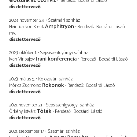
előttünk az özönvíz
Rendező
Bocsárdi László
díszlettervező
2023. november 24.
Szatmári színház
Amphitryon
Heinrich von Kleist
Rendező
Bocsárdi László
m.v.
díszlettervező
2023. október 1.
Sepsiszentgyörgyi színház
Iráni konferencia
Ivan Viripajev
Rendező
Bocsárdi László
díszlettervező
2023. május 5.
Kolozsvári színház
Rokonok
Móricz Zsigmond
Rendező
Bocsárdi László
díszlettervező
2021. november 21.
Sepsiszentgyörgyi színház
Tóték
Örkény István
Rendező
Bocsárdi László
díszlettervező
2021. szeptember 17.
Szatmári színház