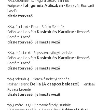
1994. december 12.
Figura Stúdió Színház
Íphigeneia Auliszban
Euripidész
Rendező
Bocsárdi
László
díszlettervező
1994. április 16.
Figura Stúdió Színház
Kasimir és Karoline
Ödön von Horváth
Rendező
Bocsárdi László
díszlettervező
jelmeztervező
1994. március 6.
Sepsiszentgyörgyi színház
Kasimir és Karoline
Ödön von Horváth
Rendező
Bocsárdi László
díszlettervező
jelmeztervező
1994. február 4.
Marosvásárhelyi szinház
Delila (A csapos beleszól)
Molnár Ferenc
Rendező
Kovács Levente
díszlettervező
jelmeztervező
1993. március 13.
Marosvásárhelyi szinház