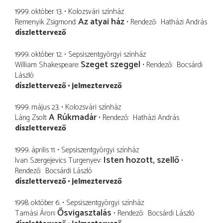
1999. október 13.
Kolozsvári színház
Az atyai ház
Remenyik Zsigmond
Rendező
Hatházi András
díszlettervező
1999. október 12.
Sepsiszentgyörgyi színház
Szeget szeggel
William Shakespeare
Rendező
Bocsárdi
László
díszlettervező
jelmeztervező
1999. május 23.
Kolozsvári színház
A Rúkmadár
Láng Zsolt
Rendező
Hatházi András
díszlettervező
1999. április 11.
Sepsiszentgyörgyi színház
Isten hozott, szellő
Ivan Szergejevics Turgenyev
Rendező
Bocsárdi László
díszlettervező
jelmeztervező
1998. október 6.
Sepsiszentgyörgyi színház
Ősvigasztalás
Tamási Áron
Rendező
Bocsárdi László