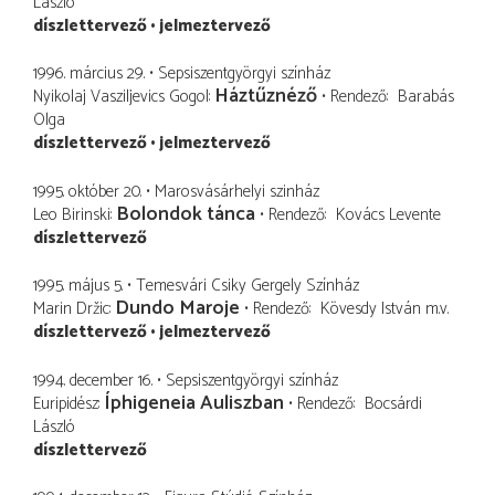
László
díszlettervező
jelmeztervező
1996. március 29.
Sepsiszentgyörgyi színház
Háztűznéző
Nyikolaj Vasziljevics Gogol
Rendező
Barabás
Olga
díszlettervező
jelmeztervező
1995. október 20.
Marosvásárhelyi szinház
Bolondok tánca
Leo Birinski
Rendező
Kovács Levente
díszlettervező
1995. május 5.
Temesvári Csiky Gergely Színház
Dundo Maroje
Marin Držic
Rendező
Kövesdy István
m.v.
díszlettervező
jelmeztervező
1994. december 16.
Sepsiszentgyörgyi színház
Íphigeneia Auliszban
Euripidész
Rendező
Bocsárdi
László
díszlettervező