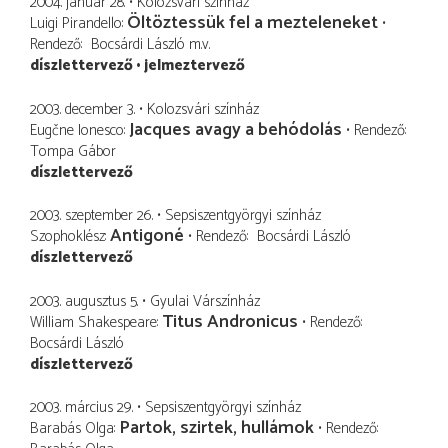
2004. január 28.
Kolozsvári színház
Öltöztessük fel a mezteleneket
Luigi Pirandello
Rendező
Bocsárdi László
m.v.
díszlettervező
jelmeztervező
2003. december 3.
Kolozsvári színház
Jacques avagy a behódolás
Eugčne Ionesco
Rendező
Tompa Gábor
díszlettervező
2003. szeptember 26.
Sepsiszentgyörgyi színház
Antigoné
Szophoklész
Rendező
Bocsárdi László
díszlettervező
2003. augusztus 5.
Gyulai Várszínház
Titus Andronicus
William Shakespeare
Rendező
Bocsárdi László
díszlettervező
2003. március 29.
Sepsiszentgyörgyi színház
Partok, szirtek, hullámok
Barabás Olga
Rendező