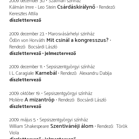
2009. december 30.
Szatmári színház
Csárdáskirálynő
Kálmán Imre - Leo Stein
Rendező
Keresztes Attila
díszlettervező
2009. december 23.
Marosvásárhelyi szinház
Mit csinál a kongresszus?
Ödön von Horváth
Rendező
Bocsárdi László
díszlettervező
jelmeztervező
2009. december 11.
Sepsiszentgyörgyi színház
Karnebál
I. L. Caragiale
Rendező
Alexandru Dabija
díszlettervező
2009. október 19.
Sepsiszentgyörgyi színház
A mizantróp
Molière
Rendező
Bocsárdi László
díszlettervező
2009. május 5.
Sepsiszentgyörgyi színház
Szentivánéji álom
William Shakespeare
Rendező
Török
Viola