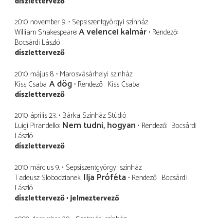
díszlettervező
2010. november 9.
Sepsiszentgyörgyi színház
A velencei kalmár
William Shakespeare
Rendező
Bocsárdi László
díszlettervező
2010. május 8.
Marosvásárhelyi szinház
A dög
Kiss Csaba
Rendező
Kiss Csaba
díszlettervező
2010. április 23.
Bárka Színház Stúdió
Nem tudni, hogyan
Luigi Pirandello
Rendező
Bocsárdi
László
díszlettervező
2010. március 9.
Sepsiszentgyörgyi színház
Ilja Próféta
Tadeusz Slobodzianek
Rendező
Bocsárdi
László
díszlettervező
jelmeztervező