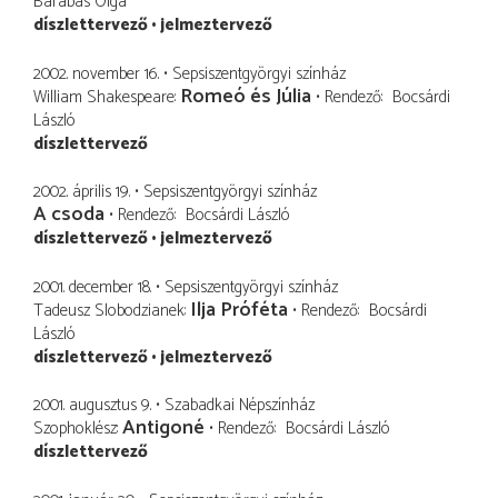
Barabás Olga
díszlettervező
jelmeztervező
2002. november 16.
Sepsiszentgyörgyi színház
Romeó és Júlia
William Shakespeare
Rendező
Bocsárdi
László
díszlettervező
2002. április 19.
Sepsiszentgyörgyi színház
A csoda
Rendező
Bocsárdi László
díszlettervező
jelmeztervező
2001. december 18.
Sepsiszentgyörgyi színház
Ilja Próféta
Tadeusz Slobodzianek
Rendező
Bocsárdi
László
díszlettervező
jelmeztervező
2001. augusztus 9.
Szabadkai Népszínház
Antigoné
Szophoklész
Rendező
Bocsárdi László
díszlettervező