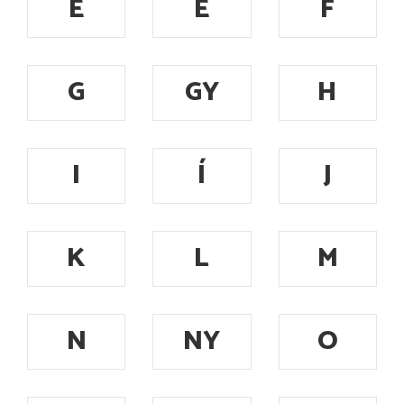
E
É
F
G
GY
H
I
Í
J
K
L
M
N
NY
O