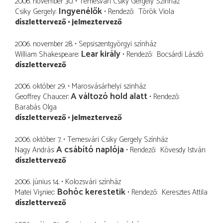
2006. november 30.
Temesvári Csiky Gergely Színház
Ingyenélők
Csiky Gergely
Rendező
Török Viola
díszlettervező
jelmeztervező
2006. november 28.
Sepsiszentgyörgyi színház
Lear király
William Shakespeare
Rendező
Bocsárdi László
díszlettervező
2006. október 29.
Marosvásárhelyi szinház
A változó hold alatt
Geoffrey Chaucer
Rendező
Barabás Olga
díszlettervező
jelmeztervező
2006. október 7.
Temesvári Csiky Gergely Színház
A csábító naplója
Nagy András
Rendező
Kövesdy István
díszlettervező
2006. június 14.
Kolozsvári színház
Bohóc kerestetik
Matei Vişniec
Rendező
Keresztes Attila
díszlettervező