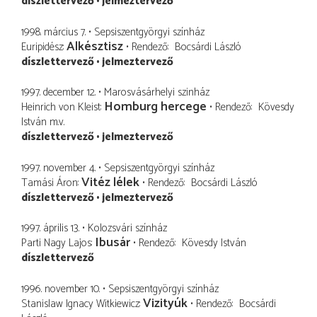
díszlettervező
jelmeztervező
1998. március 7.
Sepsiszentgyörgyi színház
Alkésztisz
Euripidész
Rendező
Bocsárdi László
díszlettervező
jelmeztervező
1997. december 12.
Marosvásárhelyi szinház
Homburg hercege
Heinrich von Kleist
Rendező
Kövesdy
István
m.v.
díszlettervező
jelmeztervező
1997. november 4.
Sepsiszentgyörgyi színház
Vitéz lélek
Tamási Áron
Rendező
Bocsárdi László
díszlettervező
jelmeztervező
1997. április 13.
Kolozsvári színház
Ibusár
Parti Nagy Lajos
Rendező
Kövesdy István
díszlettervező
1996. november 10.
Sepsiszentgyörgyi színház
Vizityúk
Stanislaw Ignacy Witkiewicz
Rendező
Bocsárdi