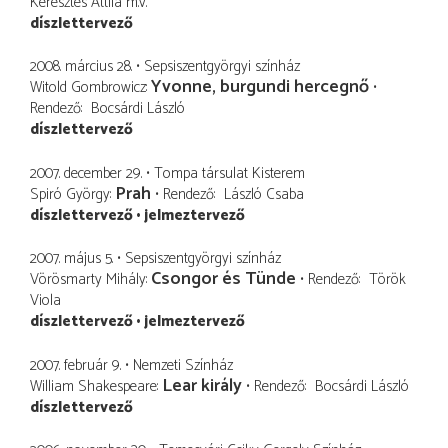
Keresztes Attila
m.v.
díszlettervező
2008. március 28.
Sepsiszentgyörgyi színház
Yvonne, burgundi hercegnő
Witold Gombrowicz
Rendező
Bocsárdi László
díszlettervező
2007. december 29.
Tompa társulat Kisterem
Prah
Spiró György
Rendező
László Csaba
díszlettervező
jelmeztervező
2007. május 5.
Sepsiszentgyörgyi színház
Csongor és Tünde
Vörösmarty Mihály
Rendező
Török
Viola
díszlettervező
jelmeztervező
2007. február 9.
Nemzeti Színház
Lear király
William Shakespeare
Rendező
Bocsárdi László
díszlettervező