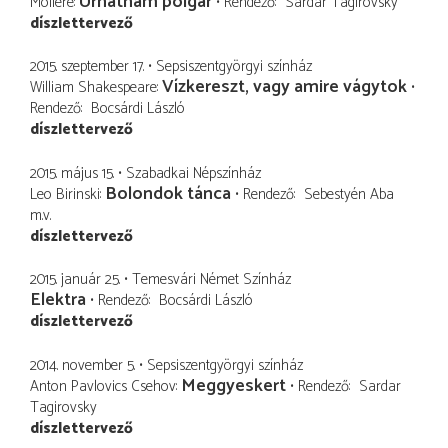
Úrhatnám polgár
Molière
Rendező
Sardar Tagirovsky
díszlettervező
2015. szeptember 17.
Sepsiszentgyörgyi színház
Vízkereszt, vagy amire vágytok
William Shakespeare
Rendező
Bocsárdi László
díszlettervező
2015. május 15.
Szabadkai Népszínház
Bolondok tánca
Leo Birinski
Rendező
Sebestyén Aba
m.v.
díszlettervező
2015. január 25.
Temesvári Német Színház
Elektra
Rendező
Bocsárdi László
díszlettervező
2014. november 5.
Sepsiszentgyörgyi színház
Meggyeskert
Anton Pavlovics Csehov
Rendező
Sardar
Tagirovsky
díszlettervező