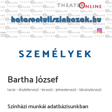
Toggle main menu visibility
SZEMÉLYEK
Bartha József
tanár
díszlettervező
tervező
jelmeztervező
látványtervező
Színházi munkái adatbázisunkban