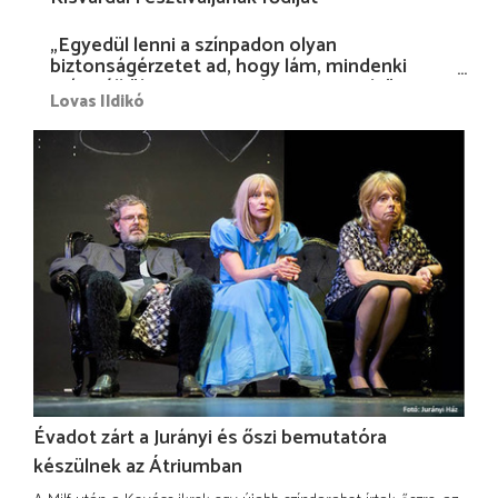
„Egyedül lenni a színpadon olyan
biztonságérzetet ad, hogy lám, mindenki
más nélkül is megvagyok magammal…”
Lovas Ildikó
Évadot zárt a Jurányi és őszi bemutatóra
készülnek az Átriumban