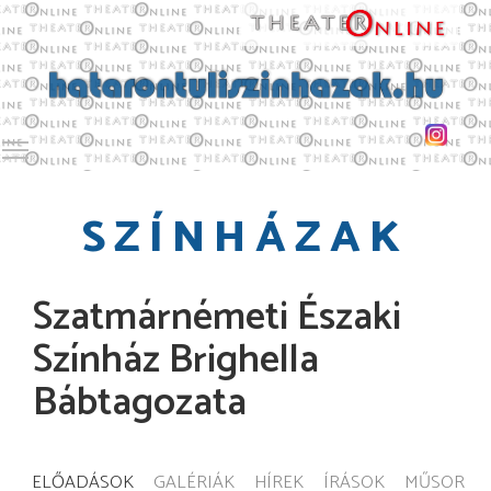
Toggle main menu visibility
SZÍNHÁZAK
Szatmárnémeti Északi
Színház Brighella
Bábtagozata
ELŐADÁSOK
GALÉRIÁK
HÍREK
ÍRÁSOK
MŰSOR