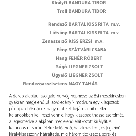
Királyfi
BANDURA TIBOR
Troll
BANDURA TIBOR
rendező
BARTAL KISS RITA
m.v.
látvány
BARTAL KISS RITA
m.v.
zeneszerző
KISS ERZSI
m.v.
fény
SZÁTVÁRI CSABA
hang
FEHÉR RÓBERT
súgó
LIEGNER ZSOLT
ügyelő
LIEGNER ZSOLT
rendezőasszisztens
NAGY TAMÁS
A darab alapjául szolgáló norvég népmese az ősi mesekincsben
gyakran megjelenő „állatvőlegény“- motívum egyik legszebb
példája: a hősnőnek nagy utat kell bejárnia, hihetetlen
kalandokban kell részt vennie, hogy kiszabadíthassa szerelmét,
a jegesmedve alakjában megjelenő elátkozott királyfit. A
kalandos út során életre kelő erdő, hatalmas troll, és jégszívű
királykisasszony hátráltatja, míg három titokzatos, sors- és