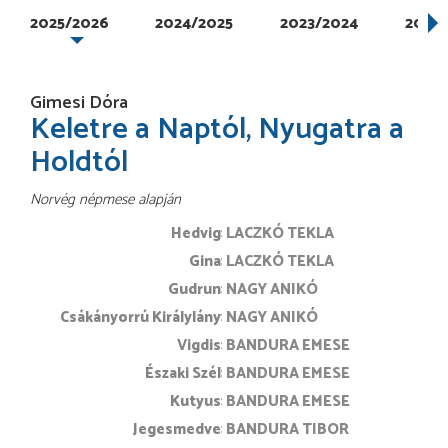
2025/2026
2024/2025
2023/2024
2022/
Gimesi Dóra
Keletre a Naptól, Nyugatra a
Holdtól
Norvég népmese alapján
Hedvig
LACZKÓ TEKLA
Gina
LACZKÓ TEKLA
Gudrun
NAGY ANIKÓ
Csákányorrú Királylány
NAGY ANIKÓ
Vigdis
BANDURA EMESE
Északi Szél
BANDURA EMESE
Kutyus
BANDURA EMESE
Jegesmedve
BANDURA TIBOR