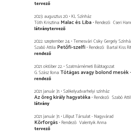
tervező
2023. augusztus 20.
KL Színház
Malac és Liba
Tóth Krisztina
Rendező
Cseri Han
látványtervező
2022. szeptember 24.
Temesvári Csiky Gergely Színhá
Petőfi-szelfi
Szabó Attila
Rendező
Bartal Kiss Ri
rendező
2021. október 22.
Szatmárnémeti Bábtagozat
Tótágas avagy bolond mesék
G. Szász Ilona
rendező
2021. január 31.
Székelyudvarhelyi színház
Az öreg király hagyatéka
Rendező
Szabó Atti
látvány
2021. január 31.
Lilliput Társulat - Nagyvárad
Körforgás
Rendező
Valentyik Anna
tervező