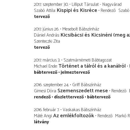
2017. szeptember 30.
Lilliput Társulat - Nagyvárad
Kispipi és Kisréce
Szabó Attila
Rendező
Szabó 
tervező
2017. június 26.
Mesebolt Bábszínház
Kicsibácsi és Kicsinéni (meg 
Dániel András
Szenteczki Zita
tervező
2017. március 3.
Szatmárnémeti Bábtagozat
Történet a tálról és a kanálról
Michael Ende
bábtervező
jelmeztervező
2016. szeptember 24.
Griff Bábszínház
Szemenszedett mese
Gimesi Dóra
Rendező
rendező
díszlettervező
bábtervező
2016. február 7.
Vaskakas Bábszínház
Az emlékfoltozók
Máté Angi
Rendező
Markó R
látvány