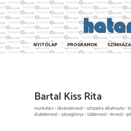
NYITÓLAP
PROGRAMOK
SZÍNHÁZ
Bartal Kiss Rita
munkatárs
látványtervező
színpadra alkalmazta
ír
díszlettervező
szövegkönyv
bábtervező
tervező
je