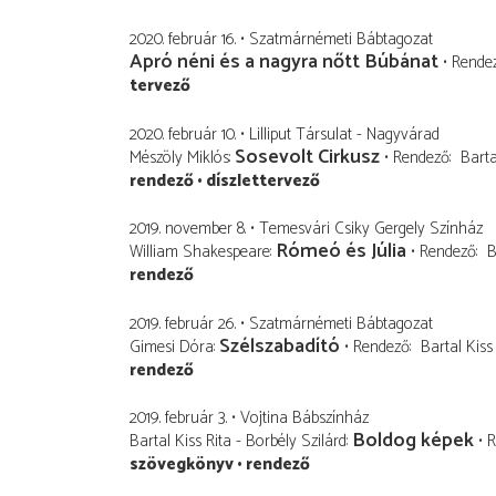
2020. február 16.
Szatmárnémeti Bábtagozat
Apró néni és a nagyra nőtt Búbánat
Rende
tervező
2020. február 10.
Lilliput Társulat - Nagyvárad
Sosevolt Cirkusz
Mészöly Miklós
Rendező
Barta
rendező
díszlettervező
2019. november 8.
Temesvári Csiky Gergely Színház
Rómeó és Júlia
William Shakespeare
Rendező
B
rendező
2019. február 26.
Szatmárnémeti Bábtagozat
Szélszabadító
Gimesi Dóra
Rendező
Bartal Kiss
rendező
2019. február 3.
Vojtina Bábszínház
Boldog képek
Bartal Kiss Rita - Borbély Szilárd
R
szövegkönyv
rendező