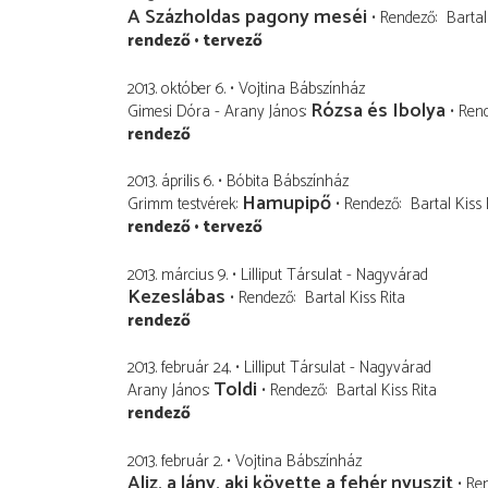
A Százholdas pagony meséi
Rendező
Bartal
rendező
tervező
2013. október 6.
Vojtina Bábszínház
Rózsa és Ibolya
Gimesi Dóra - Arany János
Ren
rendező
2013. április 6.
Bóbita Bábszínház
Hamupipő
Grimm testvérek
Rendező
Bartal Kiss 
rendező
tervező
2013. március 9.
Lilliput Társulat - Nagyvárad
Kezeslábas
Rendező
Bartal Kiss Rita
rendező
2013. február 24.
Lilliput Társulat - Nagyvárad
Toldi
Arany János
Rendező
Bartal Kiss Rita
rendező
2013. február 2.
Vojtina Bábszínház
Aliz, a lány, aki követte a fehér nyuszit
Re