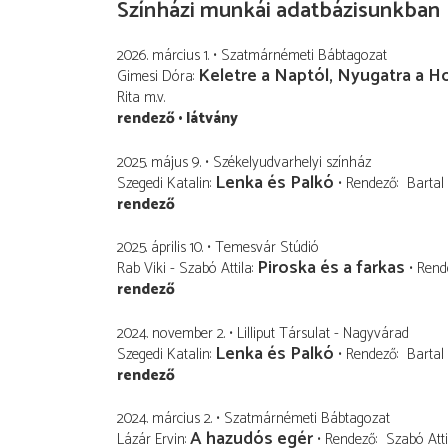
Színházi munkái adatbázisunkban
2026. március 1.
Szatmárnémeti Bábtagozat
Keletre a Naptól, Nyugatra a Ho
Gimesi Dóra
Rita
m.v.
rendező
látvány
2025. május 9.
Székelyudvarhelyi színház
Lenka és Palkó
Szegedi Katalin
Rendező
Bartal 
rendező
2025. április 10.
Temesvár Stúdió
Piroska és a farkas
Rab Viki - Szabó Attila
Rend
rendező
2024. november 2.
Lilliput Társulat - Nagyvárad
Lenka és Palkó
Szegedi Katalin
Rendező
Bartal 
rendező
2024. március 2.
Szatmárnémeti Bábtagozat
A hazudós egér
Lázár Ervin
Rendező
Szabó Atti