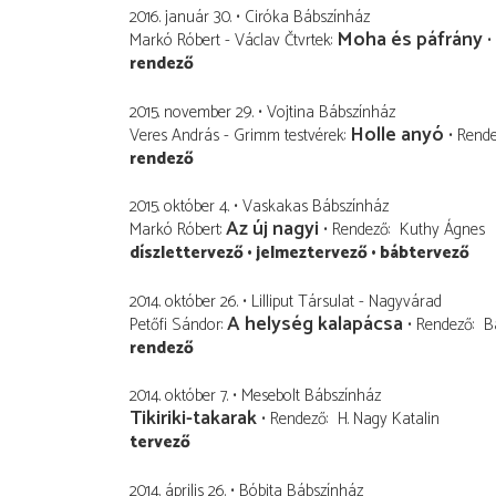
2016. január 30.
Ciróka Bábszínház
Moha és páfrány
Markó Róbert - Václav Čtvrtek
rendező
2015. november 29.
Vojtina Bábszínház
Holle anyó
Veres András - Grimm testvérek
Rend
rendező
2015. október 4.
Vaskakas Bábszínház
Az új nagyi
Markó Róbert
Rendező
Kuthy Ágnes
díszlettervező
jelmeztervező
bábtervező
2014. október 26.
Lilliput Társulat - Nagyvárad
A helység kalapácsa
Petőfi Sándor
Rendező
Ba
rendező
2014. október 7.
Mesebolt Bábszínház
Tikiriki-takarak
Rendező
H. Nagy Katalin
tervező
2014. április 26.
Bóbita Bábszínház