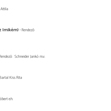
Attila
az Imikém)
Rendező
Rendező
Schneider Jankó
m.v.
Bartal Kiss Rita
óbert
e.h.