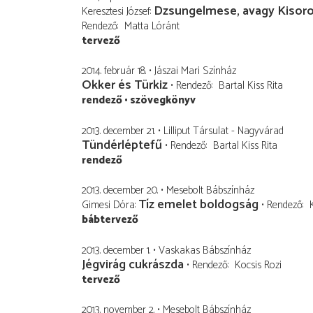
Dzsungelmese, avagy Kisoros
Keresztesi József
Rendező
Matta Lóránt
tervező
2014. február 18.
Jászai Mari Színház
Okker és Türkiz
Rendező
Bartal Kiss Rita
rendező
szövegkönyv
2013. december 21.
Lilliput Társulat - Nagyvárad
Tündérléptefű
Rendező
Bartal Kiss Rita
rendező
2013. december 20.
Mesebolt Bábszínház
Tíz emelet boldogság
Gimesi Dóra
Rendező
bábtervező
2013. december 1.
Vaskakas Bábszínház
Jégvirág cukrászda
Rendező
Kocsis Rozi
tervező
2013. november 2.
Mesebolt Bábszínház