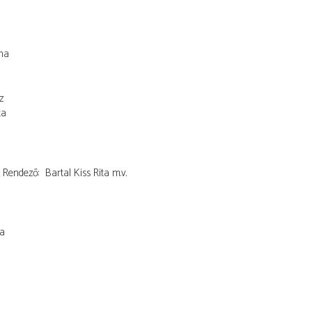
na
z
ta
Rendező
Bartal Kiss Rita
m.v.
la