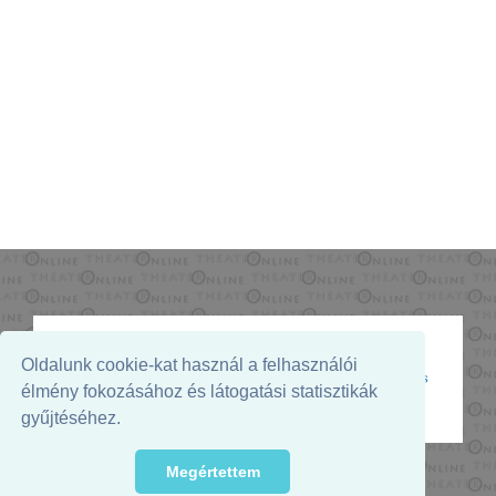
Oldalunk cookie-kat használ a felhasználói
Az oldal megjelenését támogatja:
élmény fokozásához és látogatási statisztikák
gyűjtéséhez.
Megértettem
© 2026. - THEATER Online -
theater.hu