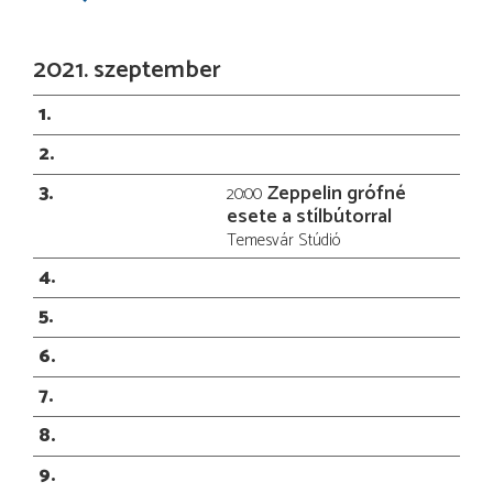
2021. szeptember
1
2
3
Zeppelin grófné
20:00
esete a stílbútorral
Temesvár Stúdió
4
5
6
7
8
9