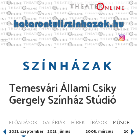
Toggle main menu visibility
SZÍNHÁZAK
Temesvári Állami Csiky
Gergely Színház Stúdió
ELŐADÁSOK
GALÉRIÁK
HÍREK
ÍRÁSOK
MŰSOR
r
2021. szeptember
2021. június
2005. március
2005. 