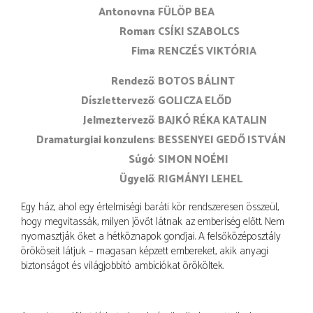
Antonovna
FÜLÖP BEA
Roman
CSÍKI SZABOLCS
Fima
RENCZÉS VIKTÓRIA
rendező
BOTOS BÁLINT
díszlettervező
GOLICZA ELŐD
jelmeztervező
BAJKÓ RÉKA KATALIN
dramaturgiai konzulens
BESSENYEI GEDŐ ISTVÁN
súgó
SIMON NOÉMI
ügyelő
RIGMÁNYI LEHEL
Egy ház, ahol egy értelmiségi baráti kör rendszeresen összeül,
hogy megvitassák, milyen jövőt látnak az emberiség előtt. Nem
nyomasztják őket a hétköznapok gondjai. A felsőközéposztály
örököseit látjuk – magasan képzett embereket, akik anyagi
biztonságot és világjobbító ambíciókat örököltek.