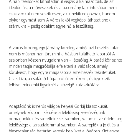
A napi teendőket láthatatlanul végzik alkalmazottaik, de az
ideológiák, a művészetek és a tudomány labirintusában nem
csak azokat nem veszik észre, akik nekik dolgoznak, hanem
olykor egymást sem. A város lakói végképp láthatatlanok
számukra – pedig odakint egyre nő a feszültség.
A város forrong, egy járvány közeleg, amiről azt beszélik, talán
nem is máshonnan jön, mint a házban található laborból. A
szalonban közben nyugalom van – látszólag. A baráti kör szinte
minden tagja megpróbálja elfelejteni a valóságot, amely
körülveszi, hogy egyre magasabbra emelhessék tekintetüket.
Csak Liza, a családfő húga próbál emlékezni, és igyekszik
felhívni mindenki figyelmét a közelgő katasztrófára.
Adaptációnk ismerős világba helyezi Gorkij klasszikusát,
amelynek központi kérdése a felelősség. Felelősségünk
önmagunkkal és szeretteinkkel szemben, valamint az értelmiség
felelőssége a társadalommal szemben. A szereplők a jólét és a
bizonytalanság határán keresik helyüket a jövőben. Kint egyre