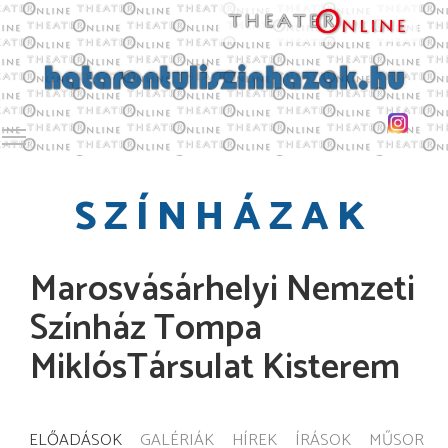
Toggle main menu visibility
SZÍNHÁZAK
Marosvásárhelyi Nemzeti
Színház Tompa
MiklósTársulat Kisterem
ELŐADÁSOK
GALÉRIÁK
HÍREK
ÍRÁSOK
MŰSOR