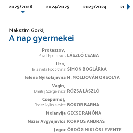
2025/2026
2024/2025
2023/2024
2022/
Makszim Gorkij
A nap gyermekei
Protaszov
LÁSZLÓ CSABA
Pavel Fjodorovics
Liza
SIMON BOGLÁRKA
Jelizaveta Fjodorovna
Jelena Nyikolajevna
H. MOLDOVÁN ORSOLYA
Vagin
RÓZSA LÁSZLÓ
Dmitrij Szergejevics
Csepurnoj
BOKOR BARNA
Borisz Nyikolajevics
Melanyija
GECSE RAMÓNA
Nazar Avgyejevics
KORPOS ANDRÁS
Jegor
ÖRDÖG MIKLÓS LEVENTE